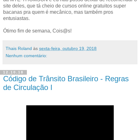
site deles, que tá cheio de cursos online gratuitos super
bacanas pra quem é mecânico, mas também pros
entusiastas.
Ótimo fim de semana, Cois@s!
Thais Roland
às
sexta-feira, outubro 19, 2018
Nenhum comentário:
12.10.18
Código de Trânsito Brasileiro - Regras
de Circulação I