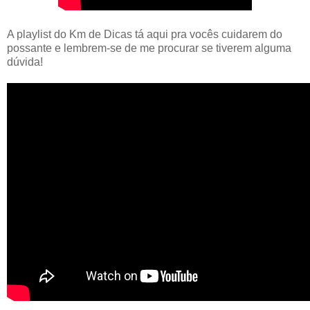
A playlist do Km de Dicas tá aqui pra vocês cuidarem do
possante e lembrem-se de me procurar se tiverem alguma
dúvida!