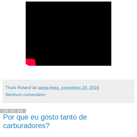
Thais Roland
às
sexta-feira, novembro 18, 2016
Nenhum comentário:
15.11.16
Por que eu gosto tanto de
carburadores?