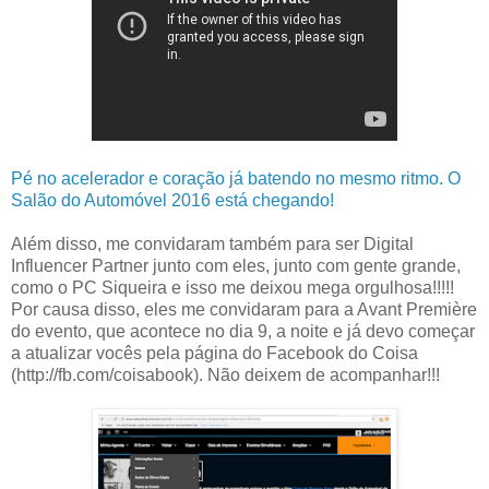
Pé no acelerador e coração já batendo no mesmo ritmo. O
Salão do Automóvel 2016 está chegando!
Além disso, me convidaram também para ser Digital
Influencer Partner junto com eles, junto com gente grande,
como o PC Siqueira e isso me deixou mega orgulhosa!!!!!
Por causa disso, eles me convidaram para a Avant Première
do evento, que acontece no dia 9, a noite e já devo começar
a atualizar vocês pela página do Facebook do Coisa
(http://fb.com/coisabook). Não deixem de acompanhar!!!