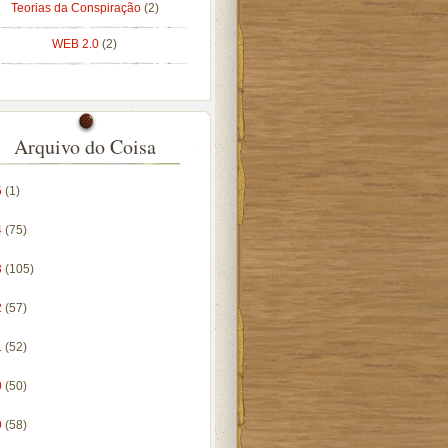
Teorias da Conspiração
(2)
WEB 2.0
(2)
Arquivo do Coisa
5
(1)
4
(75)
3
(105)
2
(57)
1
(52)
0
(50)
9
(58)