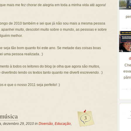
 o que mais me fez chorar de alegria em toda a minha vida até agora!
per
longo de 2010 também e sei que já não sou mais a mesma pessoa
, apanhei muito, descobri muito sobre o mundo, as pessoas e sobre
lguém melhor.
e seja tão bom quanto foi este ano. Se metade das coisas boas
ei uma pessoa realizada. :)
d
Che
nto à todos os leitores do blog (e olha que agora são muitos,
esva
ivertindo lendo os textos tanto quanto me diverti escrevendo. :)
pâni
 e que o nosso 2011 seja perfeito! :)
 música
3
ra, dezembro 29, 2010 in
Diversão
,
Educação
,