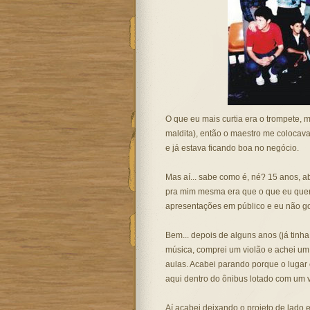
O que eu mais curtia era o trompete, m
maldita), então o maestro me colocava
e já estava ficando boa no negócio.
Mas aí... sabe como é, né? 15 anos, a
pra mim mesma era que o que eu queri
apresentações em público e eu não gost
Bem... depois de alguns anos (já tinh
música, comprei um violão e achei um 
aulas. Acabei parando porque o lugar e
aqui dentro do ônibus lotado com um vi
Aí acabei deixando o projeto de lado e