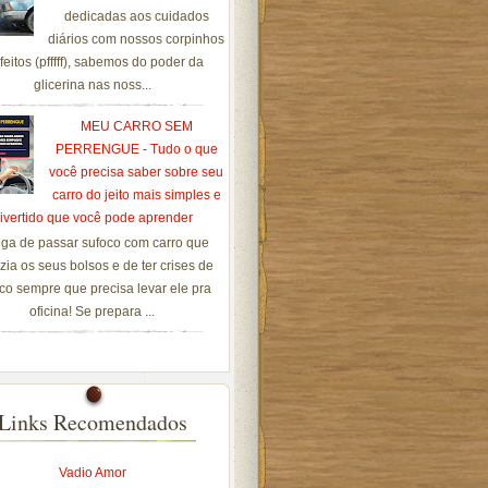
dedicadas aos cuidados
diários com nossos corpinhos
feitos (pfffff), sabemos do poder da
glicerina nas noss...
MEU CARRO SEM
PERRENGUE - Tudo o que
você precisa saber sobre seu
carro do jeito mais simples e
ivertido que você pode aprender
ga de passar sufoco com carro que
zia os seus bolsos e de ter crises de
co sempre que precisa levar ele pra
oficina! Se prepara ...
Links Recomendados
Vadio Amor