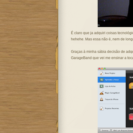
É claro que ja adquiri coisas tecnológi
hehehe. Mas essa não é, nem de longe,
Graças à minha sábia decisão de adqu
GarageBand que vei me ensinar a tocar