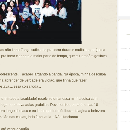
as não tinha fôlego suficiente pra tocar durante muito tempo (asma
 pra tocar clarinete a maior parte do tempo, que eu também gostava
borrescente.... acabei largando a banda. Na época, minha desculpa
a aprender de verdade era violão, que tinha que fazer
ava.... essa coisa toda...
a terminado a faculdade) resolvi retomar essa minha coisa com
lugar que dava aulas gratuitas. Devo ter frequentado umas 10
ra longe de casa e eu tinha que ir de ônibus... Imagina a belezura
olão nas costas, indo fazer aula... Não funcionou...
 até vendi o violão.