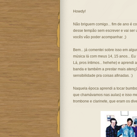
Howdy!
Não briguem comigo... fim de ano é c
desse tempão sem escrever e vai ser u
vocês vão poder acompanhar. ;)
Bem... já comentei sobre isso em alg
música lá com meus 14, 15 anos... Eu 
Lá, pros íntimos... hehehe) e aprendi a
banda e também a prestar mais atenç
sensibilidade pra coisas afinadas. :)
Naquela época aprendi a tocar bumbo 
que chamávamos nas aulas) e isso me
trombone e clarinete, que eram os div