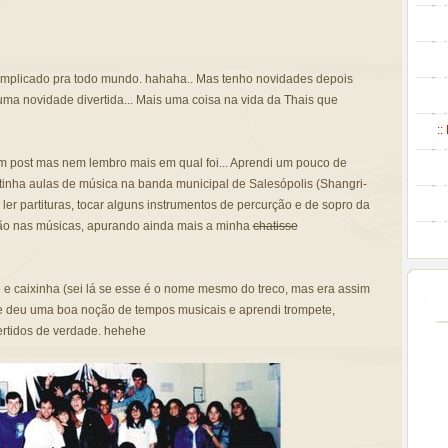
omplicado pra todo mundo. hahaha.. Mas tenho novidades depois
ma novidade divertida... Mais uma coisa na vida da Thais que
::
um post mas nem lembro mais em qual foi... Aprendi um pouco de
tinha aulas de música na banda municipal de Salesópolis (Shangri-
 ler partituras, tocar alguns instrumentos de percurção e de sopro da
ão nas músicas, apurando ainda mais a minha
chatisse
e caixinha (sei lá se esse é o nome mesmo do treco, mas era assim
 deu uma boa noção de tempos musicais e aprendi trompete,
ertidos de verdade. hehehe