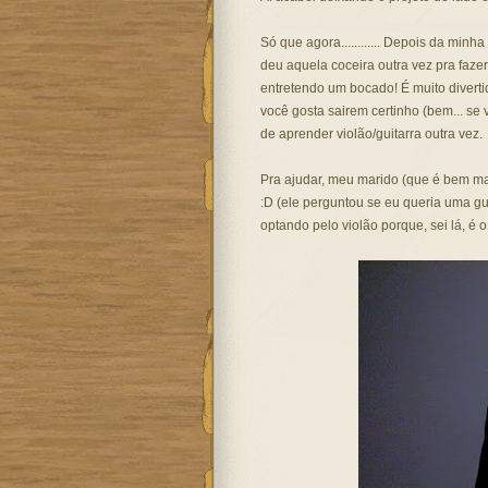
Só que agora............ Depois da minh
deu aquela coceira outra vez pra fazer
entretendo um bocado! É muito diverti
você gosta sairem certinho (bem... se 
de aprender violão/guitarra outra vez.
Pra ajudar, meu marido (que é bem ma
:D (ele perguntou se eu queria uma g
optando pelo violão porque, sei lá, é o