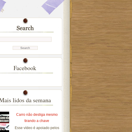
Facebook
Mais lidos da semana
Carro não desliga mesmo
tirando a chave
Esse vídeo é apoiado pelos