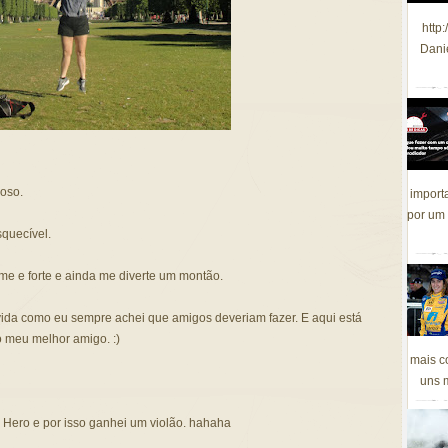
http
Dani
hoso.
import
por um 
squecível.
me e forte e ainda me diverte um montão.
ida como eu sempre achei que amigos deveriam fazer. E aqui está
 meu melhor amigo. :)
mais c
uns m
r Hero e por isso ganhei um violão. hahaha