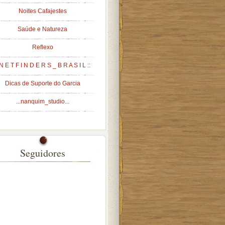
Noites Cafajestes
Saúde e Natureza
Reflexo
 N E T F I N D E R S _ B R A S I L ::
Dicas de Suporte do Garcia
...nanquim_studio...
Seguidores