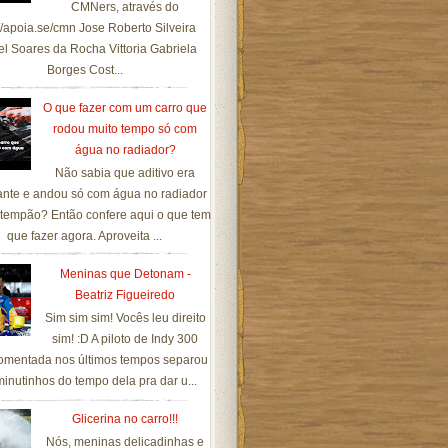
CMNers, através do
://apoia.se/cmn Jose Roberto Silveira
el Soares da Rocha Vittoria Gabriela
Borges Cost...
O que fazer com um carro que
rodou muito tempo só com
água no radiador?
Não sabia que aditivo era
ante e andou só com água no radiador
tempão? Então confere aqui o que tem
que fazer agora. Aproveita ...
Meninas que Detonam -
Beatriz Figueiredo
Sim sim sim! Vocês leu direito
sim! :D A piloto de Indy 300
omentada nos últimos tempos separou
inutinhos do tempo dela pra dar u...
Glicerina no carro!!!
Nós, meninas delicadinhas e