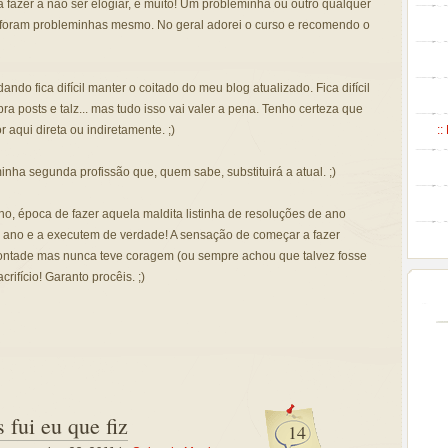
 fazer a não ser elogiar, e muito! Um probleminha ou outro qualquer
 foram probleminhas mesmo. No geral adorei o curso e recomendo o
ando fica difícil manter o coitado do meu blog atualizado. Fica difícil
ra posts e talz... mas tudo isso vai valer a pena. Tenho certeza que
::
 aqui direta ou indiretamente. ;)
nha segunda profissão que, quem sabe, substituirá a atual. ;)
no, época de fazer aquela maldita listinha de resoluções de ano
ste ano e a executem de verdade! A sensação de começar a fazer
ontade mas nunca teve coragem (ou sempre achou que talvez fosse
ifício! Garanto procêis. ;)
fui eu que fiz
14