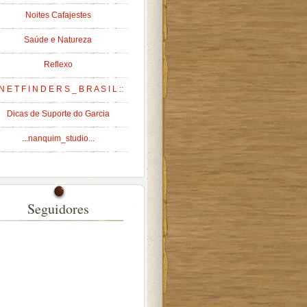
Noites Cafajestes
Saúde e Natureza
Reflexo
 N E T F I N D E R S _ B R A S I L ::
Dicas de Suporte do Garcia
...nanquim_studio...
Seguidores