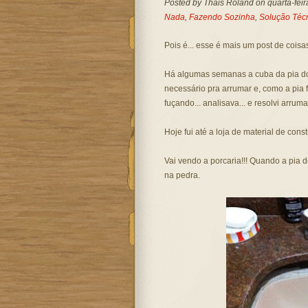
Posted by
Thais Roland
on quarta-feir
Nada
,
Fazendo Sozinha
,
Solução Téc
Pois é... esse é mais um post de cois
Há algumas semanas a cuba da pia do 
necessário pra arrumar e, como a pia fi
fuçando... analisava... e resolvi arru
Hoje fui até a loja de material de cons
Vai vendo a porcaria!!! Quando a pia 
na pedra.