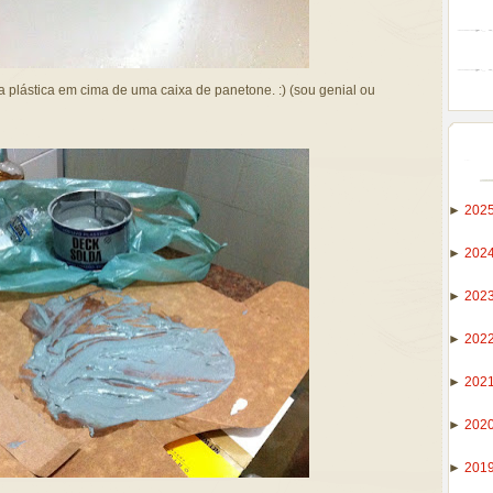
 plástica em cima de uma caixa de panetone. :) (sou genial ou
►
202
►
202
►
202
►
202
►
202
►
202
►
201