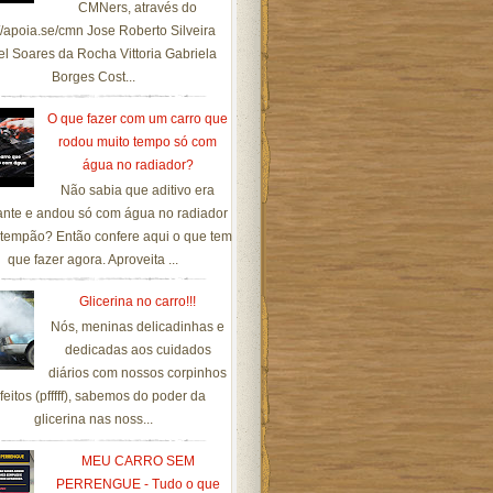
CMNers, através do
://apoia.se/cmn Jose Roberto Silveira
el Soares da Rocha Vittoria Gabriela
Borges Cost...
O que fazer com um carro que
rodou muito tempo só com
água no radiador?
Não sabia que aditivo era
ante e andou só com água no radiador
tempão? Então confere aqui o que tem
que fazer agora. Aproveita ...
Glicerina no carro!!!
Nós, meninas delicadinhas e
dedicadas aos cuidados
diários com nossos corpinhos
feitos (pfffff), sabemos do poder da
glicerina nas noss...
MEU CARRO SEM
PERRENGUE - Tudo o que