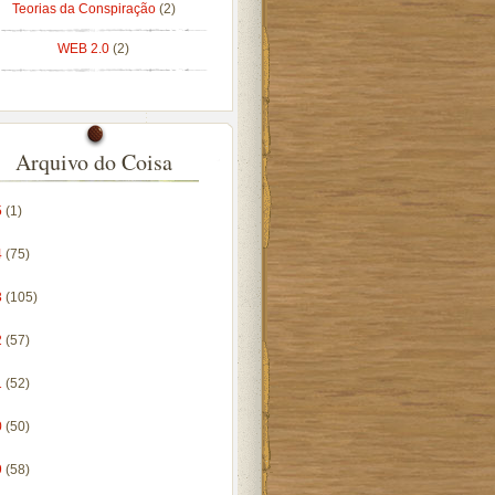
Teorias da Conspiração
(2)
WEB 2.0
(2)
Arquivo do Coisa
5
(1)
4
(75)
3
(105)
2
(57)
1
(52)
0
(50)
9
(58)