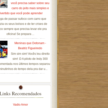
você precisa saber sobre seu
carro do jeito mais simples e
ivertido que você pode aprender
ga de passar sufoco com carro que
zia os seus bolsos e de ter crises de
co sempre que precisa levar ele pra
oficina! Se prepara ...
Meninas que Detonam -
Beatriz Figueiredo
Sim sim sim! Vocês leu direito
sim! :D A piloto de Indy 300
omentada nos últimos tempos separou
inutinhos do tempo dela pra dar u...
Links Recomendados
Vadio Amor