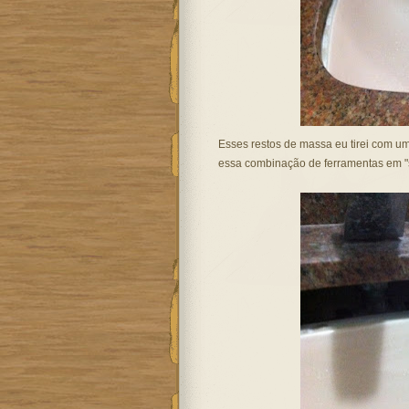
Esses restos de massa eu tirei com u
essa combinação de ferramentas em "s