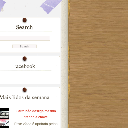
Facebook
Mais lidos da semana
Carro não desliga mesmo
tirando a chave
Esse vídeo é apoiado pelos