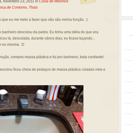
a, novembro 23, 2011 in
Coisa de Meninos
nica de Contorno
,
Thais
as que eu me meto a fazer que não são minha função. :)
banheiro descolou da pedra. Eu tinha uma idéia do que era
cou lá, descolada, durante vários dias, eu ficava fuçando...
mar eu mesma. :D
trução, comprei massa plástica e fui pro banheiro, toda confiante!
descolou ficou cheia de pedaços de massa plástica coladas nela e