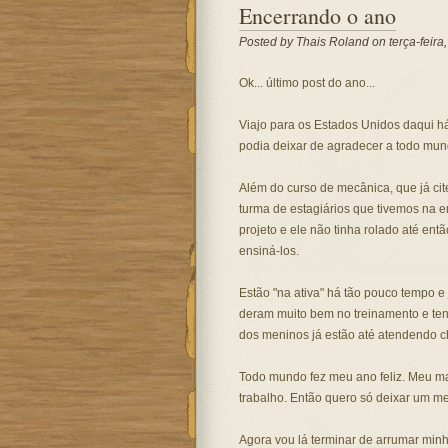
Encerrando o ano
Posted by
Thais Roland
on terça-feira
Ok... último post do ano...
Viajo para os Estados Unidos daqui h
podia deixar de agradecer a todo mund
Além do curso de mecânica, que já cite
turma de estagiários que tivemos na em
projeto e ele não tinha rolado até ent
ensiná-los.
Estão "na ativa" há tão pouco tempo e 
deram muito bem no treinamento e ten
dos meninos já estão até atendendo c
Todo mundo fez meu ano feliz. Meu ma
trabalho. Então quero só deixar um m
Agora vou lá terminar de arrumar min