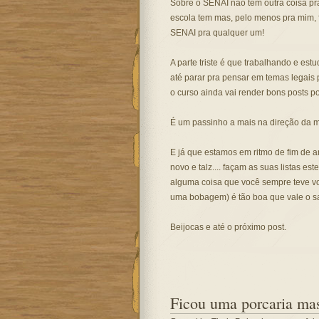
Sobre o SENAI não tem outra coisa pra
escola tem mas, pelo menos pra mim,
SENAI pra qualquer um!
A parte triste é que trabalhando e estud
até parar pra pensar em temas legais p
o curso ainda vai render bons posts por
É um passinho a mais na direção da mi
E já que estamos em ritmo de fim de a
novo e talz.... façam as suas listas e
alguma coisa que você sempre teve v
uma bobagem) é tão boa que vale o sacr
Beijocas e até o próximo post.
Ficou uma porcaria mas 