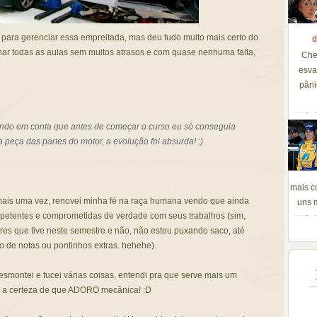
s para gerenciar essa empreitada, mas deu tudo muito mais certo do
d
r todas as aulas sem muitos atrasos e com quase nenhuma falta,
Che
esva
pâni
do em conta que antes de começar o curso eu só conseguia
a peça das partes do motor, a evolução foi absurda! :)
mais c
, mais uma vez, renovei minha fé na raça humana vendo que ainda
uns m
ompetentes e comprometidas de verdade com seus trabalhos (sim,
res que tive neste semestre e não, não estou puxando saco, até
o de notas ou pontinhos extras. hehehe).
esmontei e fucei várias coisas, entendi pra que serve mais um
m a certeza de que ADORO mecânica! :D