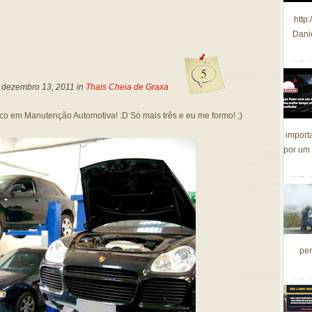
http
Dani
5
, dezembro 13, 2011 in
Thais Cheia de Graxa
co em Manutenção Automotiva! :D Só mais três e eu me formo! ;)
import
por um 
per