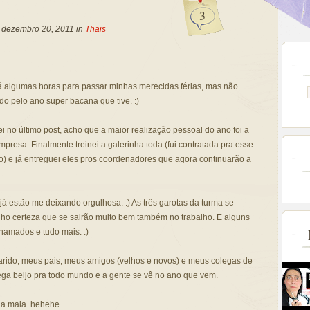
3
, dezembro 20, 2011 in
Thais
á algumas horas para passar minhas merecidas férias, mas não
o pelo ano super bacana que tive. :)
i no último post, acho que a maior realização pessoal do ano foi a
presa. Finalmente treinei a galerinha toda (fui contratada pra esse
ão) e já entreguei eles pros coordenadores que agora continuarão a
já estão me deixando orgulhosa. :) As três garotas da turma se
ho certeza que se sairão muito bem também no trabalho. E alguns
hamados e tudo mais. :)
rido, meus pais, meus amigos (velhos e novos) e meus colegas de
ega beijo pra todo mundo e a gente se vê no ano que vem.
ha mala. hehehe