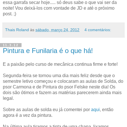
essa garrafa secar hoje..... só deus sabe o que vai ser da
noite! Vou deixá-los com vontade de JD e até o próximo
post. ;)
Thais Roland
às
sábado, março 24, 2012
4 comentários:
11.3.12
Pintura e Funilaria é o que há!
E a paixão pelo curso de mecânica continua firme e forte!
Segunda-feira se tornou uma dia mais feliz desde que o
semestre letivo começou e colocaram as aulas de Solda, do
psor Carmona e de Pintura do psor Felske neste dia! Os
dois são ótimos e fazem as matérias parecerem ainda mais
legal.
Sobre as aulas de solda eu já comentei por
aqui
, então
agora é a vez da pintura.
Na última aula tiramos a tinta de uma chapa, lixamos,