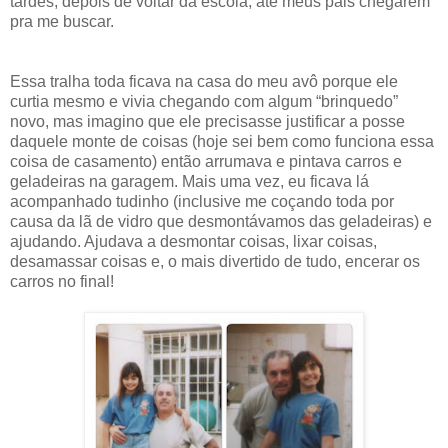
tardes, depois de voltar da escola, até meus pais chegarem
pra me buscar.
Essa tralha toda ficava na casa do meu avô porque ele
curtia mesmo e vivia chegando com algum “brinquedo”
novo, mas imagino que ele precisasse justificar a posse
daquele monte de coisas (hoje sei bem como funciona essa
coisa de casamento) então arrumava e pintava carros e
geladeiras na garagem. Mais uma vez, eu ficava lá
acompanhado tudinho (inclusive me coçando toda por
causa da lã de vidro que desmontávamos das geladeiras) e
ajudando. Ajudava a desmontar coisas, lixar coisas,
desamassar coisas e, o mais divertido de tudo, encerar os
carros no final!