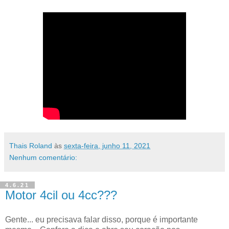
Thais Roland
às
sexta-feira, junho 11, 2021
Nenhum comentário:
4.6.21
Motor 4cil ou 4cc???
Gente... eu precisava falar disso, porque é importante