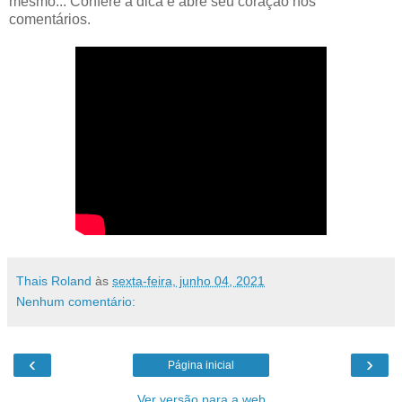
mesmo... Confere a dica e abre seu coração nos
comentários.
Thais Roland
às
sexta-feira, junho 04, 2021
Nenhum comentário:
‹
›
Página inicial
Ver versão para a web