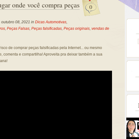
ugar onde você compra peças
0
, outubro 08, 2021 in
Dicas Automotivas
,
ros
,
Peças Falsas
,
Peças falsificadas
,
Peças originais
,
vendas de
risco de comprar peças falsificadas pela Internet... ou mesmo
e, comenta e compartilha! Aproveita pra deixar também a sua
mana!