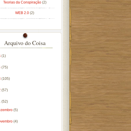
Teorias da Conspiração
(2)
WEB 2.0
(2)
Arquivo do Coisa
5
(1)
4
(75)
3
(105)
2
(57)
1
(52)
ezembro
(5)
ovembro
(4)