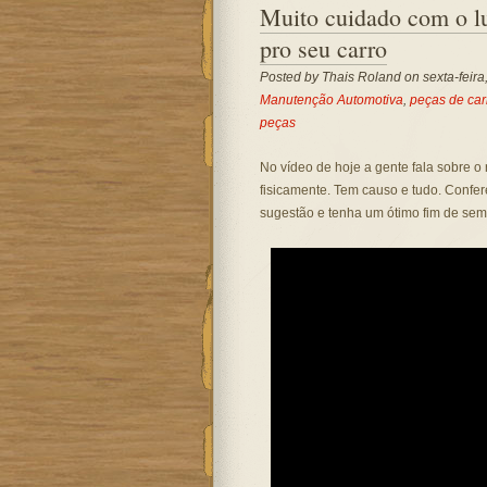
Muito cuidado com o l
pro seu carro
Posted by
Thais Roland
on sexta-feira
Manutenção Automotiva
,
peças de car
peças
No vídeo de hoje a gente fala sobre o 
fisicamente. Tem causo e tudo. Confer
sugestão e tenha um ótimo fim de se