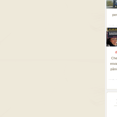
per
d
Che
esva
pâni