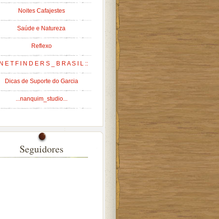
Noites Cafajestes
Saúde e Natureza
Reflexo
 N E T F I N D E R S _ B R A S I L ::
Dicas de Suporte do Garcia
...nanquim_studio...
Seguidores