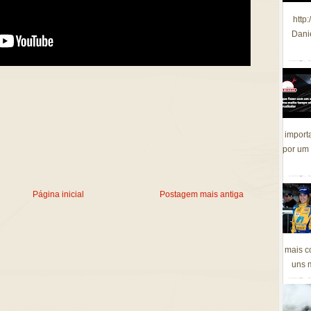
http
Dani
import
por um 
Página inicial
Postagem mais antiga
mais c
uns m