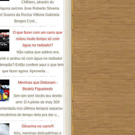
CMNers, através do
://apoia.se/cmn Jose Roberto Silveira
el Soares da Rocha Vittoria Gabriela
Borges Cost...
O que fazer com um carro que
rodou muito tempo só com
água no radiador?
Não sabia que aditivo era
ante e andou só com água no radiador
tempão? Então confere aqui o que tem
que fazer agora. Aproveita ...
Meninas que Detonam -
Beatriz Figueiredo
Sim sim sim! Vocês leu direito
sim! :D A piloto de Indy 300
omentada nos últimos tempos separou
inutinhos do tempo dela pra dar u...
Glicerina no carro!!!
Nós, meninas delicadinhas e