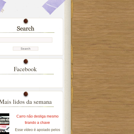
Facebook
Mais lidos da semana
Carro não desliga mesmo
tirando a chave
Esse vídeo é apoiado pelos