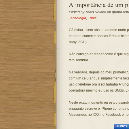
A importância de um p
Posted by
Thais Roland
on quarta-feir
Tecnologia
,
Thais
Cá estou... sem absolutamente nada pr
comer e começar nossas férias oficial
baby! 3G! ;)
Não consigo entender como é que al
tem sentido!
Na verdade, depois do meu primeiro 
com um celular que simplesmente faç
uso o telefone pra isso! hahaha A fun
operadora mesmo eu uso os SMSs. Lig
Neste exato momento eu estou usand
enquanto escrevo o iPhone continua 
Messenger, no ICQ, no Facebook e no 