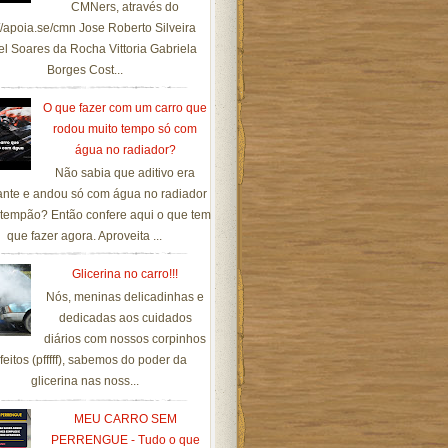
CMNers, através do
://apoia.se/cmn Jose Roberto Silveira
el Soares da Rocha Vittoria Gabriela
Borges Cost...
O que fazer com um carro que
rodou muito tempo só com
água no radiador?
Não sabia que aditivo era
ante e andou só com água no radiador
tempão? Então confere aqui o que tem
que fazer agora. Aproveita ...
Glicerina no carro!!!
Nós, meninas delicadinhas e
dedicadas aos cuidados
diários com nossos corpinhos
feitos (pfffff), sabemos do poder da
glicerina nas noss...
MEU CARRO SEM
PERRENGUE - Tudo o que