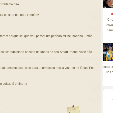
roblema não...
d
xa eu ligar ele aqui também!
Che
esva
pâni
nternet porque sei que vou passar um período offline. hahaha. Então
e colocar um plano bacana de danos no seu Smart Phone. Você não
mais c
do alguns recursos dele para usarmos na nossa viagem de férias. Em
uns m
 coisa, tô online. ;)
4