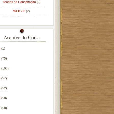
Teorias da Conspiração
(2)
WEB 2.0
(2)
Arquivo do Coisa
5
(1)
4
(75)
3
(105)
2
(57)
1
(52)
0
(50)
9
(58)