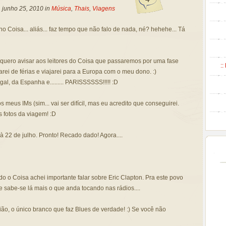
, junho 25, 2010 in
Música
,
Thais
,
Viagens
 Coisa... aliás... faz tempo que não falo de nada, né? hehehe... Tá
 quero avisar aos leitores do Coisa que passaremos por uma fase
::
rei de férias e viajarei para a Europa com o meu dono. :)
l, da Espanha e......... PARISSSSSS!!!!! :D
s meus IMs (sim... vai ser difícil, mas eu acredito que conseguirei.
s fotos da viagem! :D
 22 de julho. Pronto! Recado dado! Agora....
 o Coisa achei importante falar sobre Eric Clapton. Pra este povo
 sabe-se lá mais o que anda tocando nas rádios....
ião, o único branco que faz Blues de verdade! :) Se você não