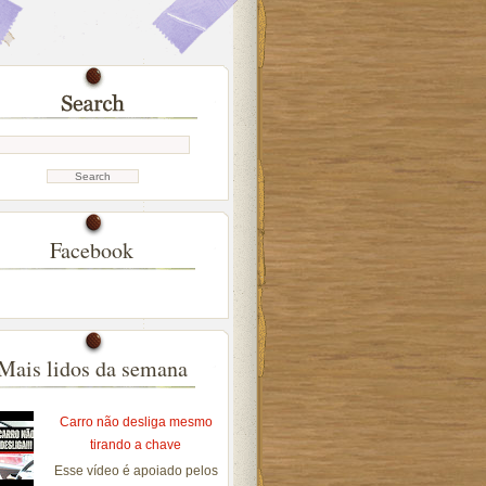
Facebook
Mais lidos da semana
Carro não desliga mesmo
tirando a chave
Esse vídeo é apoiado pelos