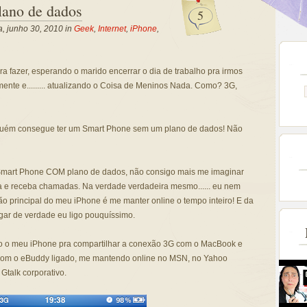
lano de dados
5
a, junho 30, 2010 in
Geek
,
Internet
,
iPhone
,
a fazer, esperando o marido encerrar o dia de trabalho pra irmos
mente e......... atualizando o Coisa de Meninos Nada. Como? 3G,
guém consegue ter um Smart Phone sem um plano de dados! Não
Smart Phone COM plano de dados, não consigo mais me imaginar
a e receba chamadas. Na verdade verdadeira mesmo...... eu nem
ção principal do meu iPhone é me manter online o tempo inteiro! E da
ar de verdade eu ligo pouquíssimo.
o o meu iPhone pra compartilhar a conexão 3G com o MacBook e
com o eBuddy ligado, me mantendo online no MSN, no Yahoo
Gtalk corporativo.