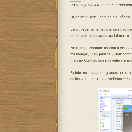
Posted by
Thais Roland
on quarta-feir
Oi, gente!!! Desculpem pela ausência. 
Bem... recentemente notei que não us
de troca de mensagens na Internet é, d
No iPhone, continuo usando o eBuddy
messenger, Gtalk pessoal, Gtalk corp
mais no Gtalk do que nas outras ferra
Reluto em instalar programas no meu c
inclusive quando uso a webcam e estou