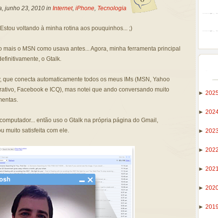
a, junho 23, 2010 in
Internet
,
iPhone
,
Tecnologia
Estou voltando à minha rotina aos pouquinhos... ;)
o mais o MSN como usava antes... Agora, minha ferramenta principal
efinitivamente, o Gtalk.
, que conecta automaticamente todos os meus IMs (MSN, Yahoo
orativo, Facebook e ICQ), mas notei que ando conversando muito
►
202
mentas.
►
202
omputador... então uso o Gtalk na própria página do Gmail,
 muito satisfeita com ele.
►
202
►
202
►
202
►
202
►
201