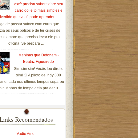
você precisa saber sobre seu
carro do jeito mais simples e
ivertido que você pode aprender
ga de passar sufoco com carro que
zia os seus bolsos e de ter crises de
co sempre que precisa levar ele pra
oficina! Se prepara ...
Meninas que Detonam -
Beatriz Figueiredo
Sim sim sim! Vocês leu direito
sim! :D A piloto de Indy 300
omentada nos últimos tempos separou
inutinhos do tempo dela pra dar u...
Links Recomendados
Vadio Amor