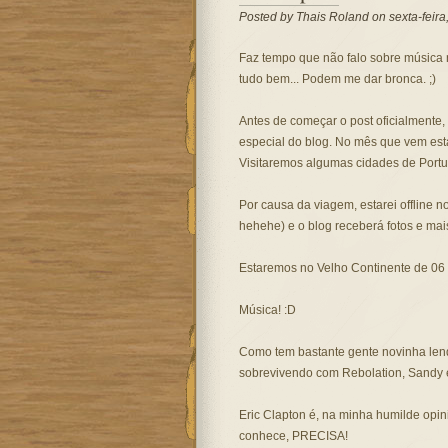
Posted by
Thais Roland
on sexta-feira
Faz tempo que não falo sobre música no
tudo bem... Podem me dar bronca. ;)
Antes de começar o post oficialmente,
especial do blog. No mês que vem esta
Visitaremos algumas cidades de Portuga
Por causa da viagem, estarei offline no
hehehe) e o blog receberá fotos e mai
Estaremos no Velho Continente de 06 à
Música! :D
Como tem bastante gente novinha lendo
sobrevivendo com Rebolation, Sandy e
Eric Clapton é, na minha humilde opin
conhece, PRECISA!