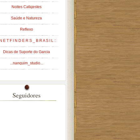
Noites Cafajestes
Saúde e Natureza
Reflexo
 N E T F I N D E R S _ B R A S I L ::
Dicas de Suporte do Garcia
...nanquim_studio...
Seguidores