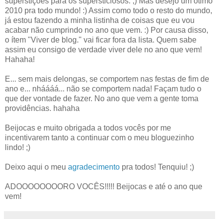
superstições para os supersticiosos. ;) Mas desejo um ótimo
2010 pra todo mundo! :) Assim como todo o resto do mundo,
já estou fazendo a minha listinha de coisas que eu vou
acabar não cumprindo no ano que vem. :) Por causa disso,
o ítem "Viver de blog." vai ficar fora da lista. Quem sabe
assim eu consigo de verdade viver dele no ano que vem!
Hahaha!
E... sem mais delongas, se comportem nas festas de fim de
ano e... nháááá... não se comportem nada! Façam tudo o
que der vontade de fazer. No ano que vem a gente toma
providências. hahaha
Beijocas e muito obrigada a todos vocês por me
incentivarem tanto a continuar com o meu bloguezinho
lindo! ;)
Deixo aqui o meu
agradecimento
pra todos! Tenquiu! ;)
ADOOOOOOOORO VOCÊS!!!!! Beijocas e até o ano que
vem!