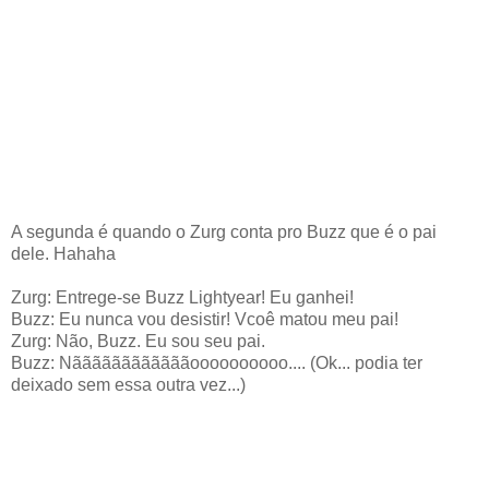
A segunda é quando o Zurg conta pro Buzz que é o pai
dele. Hahaha
Zurg: Entrege-se Buzz Lightyear! Eu ganhei!
Buzz: Eu nunca vou desistir! Vcoê matou meu pai!
Zurg: Não, Buzz. Eu sou seu pai.
Buzz: Nããããããããããããoooooooooo.... (Ok... podia ter
deixado sem essa outra vez...)