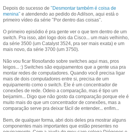
Depois do sucesso de
"Desmontar também é coisa de
menina"
e atendendo ao pedido do Adilson, aqui está o
primeiro vídeo da série "Por dentro das coisas".
O primeiro episódio é pra gente ver o que tem dentro de um
switch. Pra isso, abri logo dois da Cisco... um mais velhinho,
da série 3500 (um Catalyst 3524, pra ser mais exata) e um
mais novo, da série 3700 (um 3750).
Não vou ficar filosofando sobre switches aqui mas, pros
leigos... :) Switches são equipamentos que a gente usa pra
montar redes de computadores. Quando você precisa ligar
mais de dois computadores entre si, precisa de um
equipamento como o switch. Ele é um concentrador de
conexões de rede. Odeio a comparação, mas é tipo um
beijamim... Digo que não gosto da comparação porque ele é
muito mais do que um concentrador de conexões, mas a
comparação serve pra deixar fácil de entender... enfim...
Bem, de qualquer forma, abri dois deles pra mostrar alguns
componentes mais importantes que estão presentes no
equipamento. Com a ajuda do meu caro colega Diógenes e