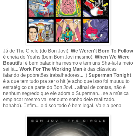
Já de The Circle (do Bon Jovi),
We Weren't Born To Follow
é cheia de Yeahs (bem Bom Jovi mesmo),
When We Were
Beautifu
l é bem baladinha mesmo e tem uns Sha-la-la meio
sei lá...
Work For The Working Man
é das clássicas
falando de pobretões trabalhadores... :)
Superman Tonight
é a que tem tudo pra ser o hit (e acho que isso foi muuuuito
estratégico da parte do Bon Jovi... afinal de contas, não é
nenhum segredo que ele adora o Superman... se a música
emplacar mesmo vai ser outro sonho dele realizado..
hahaha). Enfim... o disco todo é bem legal. Vale a pena.