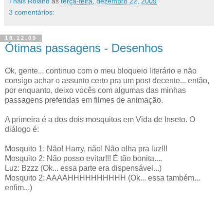
Thais Roland
às
terça-feira, dezembro 22, 2009
3 comentários:
18.12.09
Ótimas passagens - Desenhos
Ok, gente... continuo com o meu bloqueio literário e não
consigo achar o assunto certo pra um post decente... então,
por enquanto, deixo vocês com algumas das minhas
passagens preferidas em filmes de animação.
A primeira é a dos dois mosquitos em Vida de Inseto. O
diálogo é:
Mosquito 1: Não! Harry, não! Não olha pra luz!!!
Mosquito 2: Não posso evitar!!! É tão bonita....
Luz: Bzzz (Ok... essa parte era dispensável...)
Mosquito 2: AAAAHHHHHHHHHH (Ok... essa também...
enfim...)