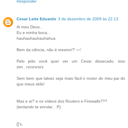
Responder
Cesar Leite Eduardo
3 de dezembro de 2009 às 22:13
Ai meu Deus...
Eu e minha boca...
hauhauhauhauhahua
Bem da ciência, não é mesmo!? ¬¬'
Pelo jeito você quer ver um Cesar dissecado, isso
sim...rsrsrsrsrs
Sem bem que talvez seja mais fácil o motor do meu pai do
que meus skils!
Mas e aí? e os vídeos dos Routers e Firewalls???
(tentando te enrolar.. :P)
[]'s,