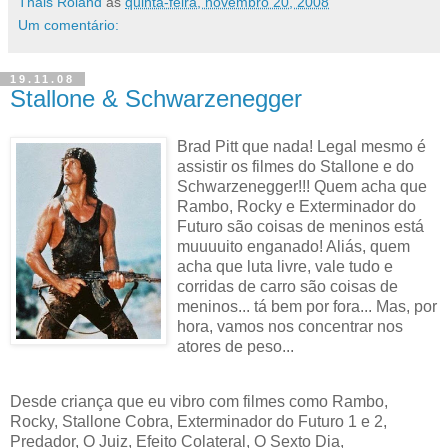
Thais Roland
às
quinta-feira, novembro 20, 2008
Um comentário:
19.11.08
Stallone & Schwarzenegger
Brad Pitt que nada! Legal mesmo é
assistir os filmes do Stallone e do
Schwarzenegger!!! Quem acha que
Rambo, Rocky e Exterminador do
Futuro são coisas de meninos está
muuuuito enganado! Aliás, quem
acha que luta livre, vale tudo e
corridas de carro são coisas de
meninos... tá bem por fora... Mas, por
hora, vamos nos concentrar nos
atores de peso...
Desde criança que eu vibro com filmes como Rambo,
Rocky, Stallone Cobra, Exterminador do Futuro 1 e 2,
Predador, O Juiz, Efeito Colateral, O Sexto Dia,