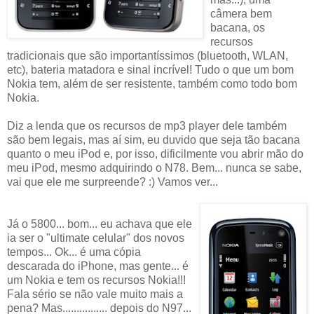
câmera bem
bacana, os
recursos
tradicionais que são importantíssimos (bluetooth, WLAN,
etc), bateria matadora e sinal incrível! Tudo o que um bom
Nokia tem, além de ser resistente, também como todo bom
Nokia.
Diz a lenda que os recursos de mp3 player dele também
são bem legais, mas aí sim, eu duvido que seja tão bacana
quanto o meu iPod e, por isso, dificilmente vou abrir mão do
meu iPod, mesmo adquirindo o N78. Bem... nunca se sabe,
vai que ele me surpreende? :) Vamos ver...
Já o 5800... bom... eu achava que ele
ia ser o "ultimate celular" dos novos
tempos... Ok... é uma cópia
descarada do iPhone, mas gente... é
um Nokia e tem os recursos Nokia!!!
Fala sério se não vale muito mais a
pena? Mas................ depois do N97...