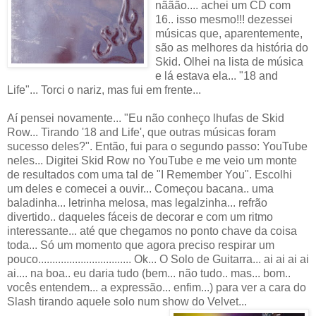
nããão.... achei um CD com
16.. isso mesmo!!! dezessei
músicas que, aparentemente,
são as melhores da história do
Skid. Olhei na lista de música
e lá estava ela... "18 and
Life"... Torci o nariz, mas fui em frente...
Aí pensei novamente... "Eu não conheço lhufas de Skid
Row... Tirando '18 and Life', que outras músicas foram
sucesso deles?". Então, fui para o segundo passo: YouTube
neles... Digitei Skid Row no YouTube e me veio um monte
de resultados com uma tal de "I Remember You". Escolhi
um deles e comecei a ouvir... Começou bacana.. uma
baladinha... letrinha melosa, mas legalzinha... refrão
divertido.. daqueles fáceis de decorar e com um ritmo
interessante... até que chegamos no ponto chave da coisa
toda... Só um momento que agora preciso respirar um
pouco................................. Ok... O Solo de Guitarra... ai ai ai ai
ai.... na boa.. eu daria tudo (bem... não tudo.. mas... bom..
vocês entendem... a expressão... enfim...) para ver a cara do
Slash tirando aquele solo num show do Velvet...