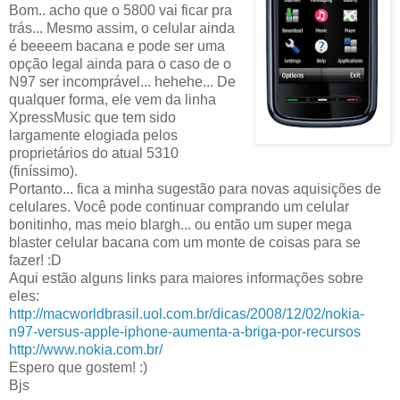
Bom.. acho que o 5800 vai ficar pra
trás... Mesmo assim, o celular ainda
é beeeem bacana e pode ser uma
opção legal ainda para o caso de o
N97 ser incomprável... hehehe... De
qualquer forma, ele vem da linha
XpressMusic que tem sido
largamente elogiada pelos
proprietários do atual 5310
(finíssimo).
Portanto... fica a minha sugestão para novas aquisições de
celulares. Você pode continuar comprando um celular
bonitinho, mas meio blargh... ou então um super mega
blaster celular bacana com um monte de coisas para se
fazer! :D
Aqui estão alguns links para maiores informações sobre
eles:
http://macworldbrasil.uol.com.br/dicas/2008/12/02/nokia-
n97-versus-apple-iphone-aumenta-a-briga-por-recursos
http://www.nokia.com.br/
Espero que gostem! :)
Bjs