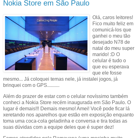
Nokia Store em São Paulo
Olá, caros leitores!
Fico muito feliz em
comunicá-los que
ganhei o meu tão
desejado N78 de
natal do meu super
marido! :D O
celular é tudo o
que eu esperava
que ele fosse
mesmo... Já coloquei temas nele, já instalei jogos, já
brinquei com o GPS..........
Além do prazer de estar com o celular novíssimo também
conheci a Nokia Store recém inaugurada em São Paulo. O
lugar é demais!!! Demais mesmo! Amei! Você pode ficar lá
xeretando nos aparelhos que estão em exposição enquanto
toma uma coca-cola geladinha e conversa e tira todas as
suas dúvidas com a equipe deles que é super dez!