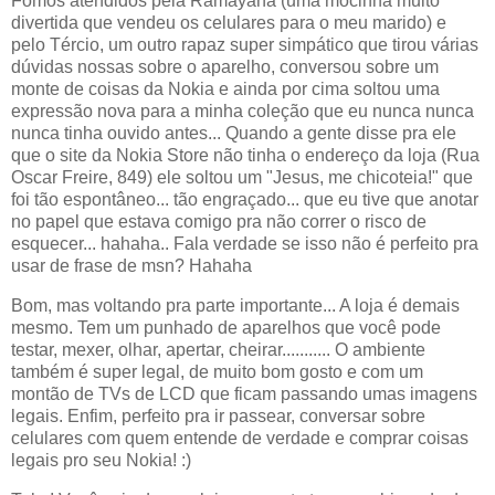
Fomos atendidos pela Ramayana (uma mocinha muito
divertida que vendeu os celulares para o meu marido) e
pelo Tércio, um outro rapaz super simpático que tirou várias
dúvidas nossas sobre o aparelho, conversou sobre um
monte de coisas da Nokia e ainda por cima soltou uma
expressão nova para a minha coleção que eu nunca nunca
nunca tinha ouvido antes... Quando a gente disse pra ele
que o site da Nokia Store não tinha o endereço da loja (Rua
Oscar Freire, 849) ele soltou um "Jesus, me chicoteia!" que
foi tão espontâneo... tão engraçado... que eu tive que anotar
no papel que estava comigo pra não correr o risco de
esquecer... hahaha.. Fala verdade se isso não é perfeito pra
usar de frase de msn? Hahaha
Bom, mas voltando pra parte importante... A loja é demais
mesmo. Tem um punhado de aparelhos que você pode
testar, mexer, olhar, apertar, cheirar........... O ambiente
também é super legal, de muito bom gosto e com um
montão de TVs de LCD que ficam passando umas imagens
legais. Enfim, perfeito pra ir passear, conversar sobre
celulares com quem entende de verdade e comprar coisas
legais pro seu Nokia! :)