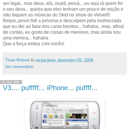
ser legal.. mas deus, alá, oxalá, jeová... ou seja lá quem for
o seu deus... queira que eles tenham um pouco de noção e
não toquem as músicas do Skid no show do Velvet!!!
Beijos, povo! Até a próxima e desculpem pela mulherzada
que eu dei ao falar dos caras bonitos... hahaha.. mas, afinal
de contas, eu gosto de coisas de meninos, mas ainda sou
uma menina... hahaha
Que a força esteja com vocês!
Thais Roland
às
sexta-feira, dezembro 05, 2008
Um comentário:
4.12.08
V3.... pufffff... iPhone... puffff...