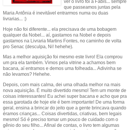
ver o livro foi a Fabis... sempre
que passeamos juntas pela
Maria Antônia é inevitável entrarmos numa ou duas
livrarias... :)
Hoje não foi diferente... ela precisava de uma bobagem
qualquer da Nobel... aí, gastamos na Nobel e depois
gastamos na Livraria Martins Fontes, no caminho de volta
pro Senac (desculpa, Ni! hehehe).
Mas a melhor aquisição foi mesmo este livro! Ela comprou
um pra ela também. Vimos pela vitrine a achamos bem
bacana, aí entramos e demos uma folheada... Adivinha se
não levamos? Hehehe.
Depois, com mais calma, dei uma olhada melhor na mais
nova aquisição. É muito divertido mesmo! Tem um monte de
coisas interessantes! Eu achei super bacana e acho que pra
essa garotada de hoje ele é bem importante! De uma forma
geral, ensina a brincar do jeito que a gente brincava quando
éramos crianças... Coisas divertidas, criativas, bem legais
mesmo! Só é preciso tomar um pouco de cuidado com o
gênio do seu filho... Afinal de contas, o livro tem algumas