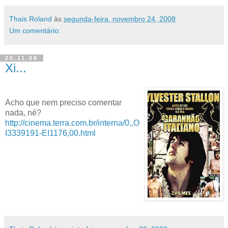
Thais Roland
às
segunda-feira, novembro 24, 2008
Um comentário:
20.11.08
Xi...
Acho que nem preciso comentar
nada, né?
http://cinema.terra.com.br/interna/0,,O
I3339191-EI1176,00.html