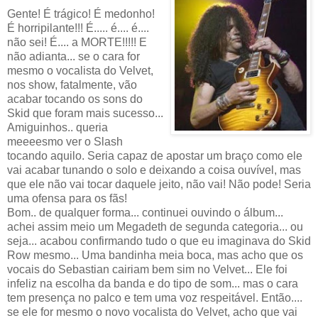
Gente! É trágico! É medonho!
É horripilante!!! É..... é.... é....
não sei! É.... a MORTE!!!!! E
não adianta... se o cara for
mesmo o vocalista do Velvet,
nos show, fatalmente, vão
acabar tocando os sons do
Skid que foram mais sucesso...
Amiguinhos.. queria
meeeesmo ver o Slash
tocando aquilo. Seria capaz de apostar um braço como ele
vai acabar tunando o solo e deixando a coisa ouvível, mas
que ele não vai tocar daquele jeito, não vai! Não pode! Seria
uma ofensa para os fãs!
Bom.. de qualquer forma... continuei ouvindo o álbum...
achei assim meio um Megadeth de segunda categoria... ou
seja... acabou confirmando tudo o que eu imaginava do Skid
Row mesmo... Uma bandinha meia boca, mas acho que os
vocais do Sebastian cairiam bem sim no Velvet... Ele foi
infeliz na escolha da banda e do tipo de som... mas o cara
tem presença no palco e tem uma voz respeitável. Então....
se ele for mesmo o novo vocalista do Velvet, acho que vai