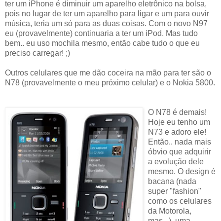
ter um iPhone é diminuir um aparelho eletrônico na bolsa,
pois no lugar de ter um aparelho para ligar e um para ouvir
música, teria um só para as duas coisas. Com o novo N97
eu (provavelmente) continuaria a ter um iPod. Mas tudo
bem.. eu uso mochila mesmo, então cabe tudo o que eu
preciso carregar! ;)
Outros celulares que me dão coceira na mão para ter são o
N78 (provavelmente o meu próximo celular) e o Nokia 5800.
O N78 é demais!
Hoje eu tenho um
N73 e adoro ele!
Então.. nada mais
óbvio que adquirir
a evolução dele
mesmo. O design é
bacana (nada
super "fashion"
como os celulares
da Motorola,
mas...), uma