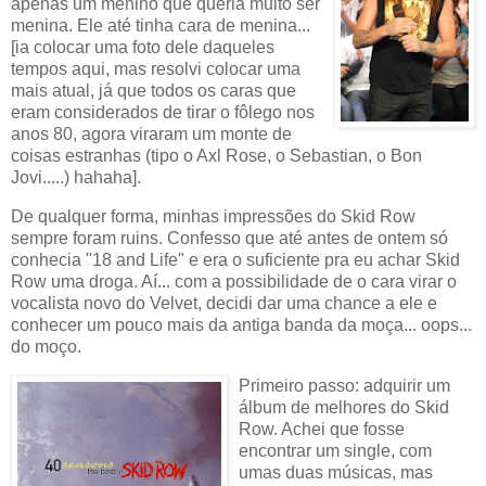
apenas um menino que queria muito ser
menina. Ele até tinha cara de menina...
[ia colocar uma foto dele daqueles
tempos aqui, mas resolvi colocar uma
mais atual, já que todos os caras que
eram considerados de tirar o fôlego nos
anos 80, agora viraram um monte de
coisas estranhas (tipo o Axl Rose, o Sebastian, o Bon
Jovi.....) hahaha].
De qualquer forma, minhas impressões do Skid Row
sempre foram ruins. Confesso que até antes de ontem só
conhecia "18 and Life" e era o suficiente pra eu achar Skid
Row uma droga. Aí... com a possibilidade de o cara virar o
vocalista novo do Velvet, decidi dar uma chance a ele e
conhecer um pouco mais da antiga banda da moça... oops...
do moço.
Primeiro passo: adquirir um
álbum de melhores do Skid
Row. Achei que fosse
encontrar um single, com
umas duas músicas, mas