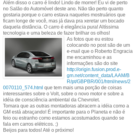
Além disso o carro é lindo! Lindo de morrer! Eu vi de perto
no Salão do Automóvel deste ano. Não tão perto quanto
gostaria porque o carro estava naqueles mostruários que
ficam longe de você, mas já dava pra xeretar um bocado
daquela distância. O carro é elegância pura! Altíssima
tecnologia e uma beleza de fazer brilhar os olhos!
As fotos que eu estou
colocando no post são de um
e-mail que o Roberto Engracia
me encaminhou e as
informações são do site
http://origin.fusion.prod.e-
gm.net/content_data/LAAM/B
R/pt/GBPBR/001/html/news/2
0070110_574.html
que tem mais uma porção de coisas
interessantes sobre o Volt, sobre o novo motor e sobre a
idéia de consciência ambiental da Chevrolet.
Tomara que as outras montadoras abracem a idéia como a
GM está abraçando! É importante para o Planeta e não é
feio ou estranho como estamos acostumados quando se
fala em carros elétricos. ;)
Beijos para todos! Até o próximo!