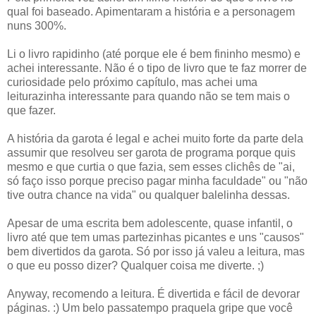
qual foi baseado. Apimentaram a história e a personagem
nuns 300%.
Li o livro rapidinho (até porque ele é bem fininho mesmo) e
achei interessante. Não é o tipo de livro que te faz morrer de
curiosidade pelo próximo capítulo, mas achei uma
leiturazinha interessante para quando não se tem mais o
que fazer.
A história da garota é legal e achei muito forte da parte dela
assumir que resolveu ser garota de programa porque quis
mesmo e que curtia o que fazia, sem esses clichês de "ai,
só faço isso porque preciso pagar minha faculdade" ou "não
tive outra chance na vida" ou qualquer balelinha dessas.
Apesar de uma escrita bem adolescente, quase infantil, o
livro até que tem umas partezinhas picantes e uns "causos"
bem divertidos da garota. Só por isso já valeu a leitura, mas
o que eu posso dizer? Qualquer coisa me diverte. ;)
Anyway, recomendo a leitura. É divertida e fácil de devorar
páginas. :) Um belo passatempo praquela gripe que você