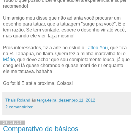
Tudo o que posso dizer é que adorei a experiência e super
recomendo!
Um amigo meu disse que não adianta você procurar um
desenho para tatuar, que a tatuagem "surge pra você". Ele
tem razão. Se tem vontade, espere o desenho vir até você,
mas quando ele vier, faça mesmo!
Pros interessados, fiz a arte no estudio
Tattoo You
, que fica
na R. Tabapuã, no Itaim. Quem fez a minha maravilha foi o
Mário
, que deve achar que sou completamente louca, já que
cheguei lá quase chorando e quase morri de rir enquanto
ele me tatuava. hahaha
Go fot it! E até a próxima, Coisos!
Thais Roland
às
terça-feira, dezembro 11, 2012
2 comentários:
28.11.12
Comparativo de básicos