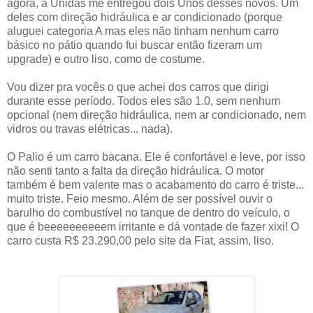
agora, a Unidas me entregou dois Unos desses novos. Um
deles com direção hidráulica e ar condicionado (porque
aluguei categoria A mas eles não tinham nenhum carro
básico no pátio quando fui buscar então fizeram um
upgrade) e outro liso, como de costume.
Vou dizer pra vocês o que achei dos carros que dirigi
durante esse período. Todos eles são 1.0, sem nenhum
opcional (nem direção hidráulica, nem ar condicionado, nem
vidros ou travas elétricas... nada).
O Palio é um carro bacana. Ele é confortável e leve, por isso
não senti tanto a falta da direção hidráulica. O motor
também é bem valente mas o acabamento do carro é triste...
muito triste. Feio mesmo. Além de ser possível ouvir o
barulho do combustível no tanque de dentro do veículo, o
que é beeeeeeeeeem irritante e dá vontade de fazer xixi! O
carro custa R$ 23.290,00 pelo site da Fiat, assim, liso.