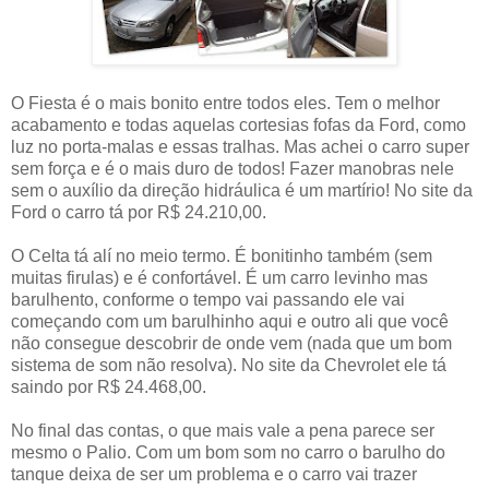
O Fiesta é o mais bonito entre todos eles. Tem o melhor
acabamento e todas aquelas cortesias fofas da Ford, como
luz no porta-malas e essas tralhas. Mas achei o carro super
sem força e é o mais duro de todos! Fazer manobras nele
sem o auxílio da direção hidráulica é um martírio! No site da
Ford o carro tá por R$ 24.210,00.
O Celta tá alí no meio termo. É bonitinho também (sem
muitas firulas) e é confortável. É um carro levinho mas
barulhento, conforme o tempo vai passando ele vai
começando com um barulhinho aqui e outro ali que você
não consegue descobrir de onde vem (nada que um bom
sistema de som não resolva). No site da Chevrolet ele tá
saindo por R$ 24.468,00.
No final das contas, o que mais vale a pena parece ser
mesmo o Palio. Com um bom som no carro o barulho do
tanque deixa de ser um problema e o carro vai trazer