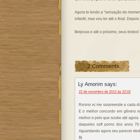
Agora to lendo a "sensação do momento"
infantil, mas vou ler até o final. Depoi
Beijocas e até o próximo, seus lindos!
2 Comments
Ly Amorim says:
22 de novembro de 2012 às 22:02
Rsrsrsr vc me surpreende a cada dia, 
E o melhor concordo em gênero núm
melhor e pelo que soube até agora s
daqueles soft porno dos anos 70 
Aguardando agora seu parecer desta 
Bj