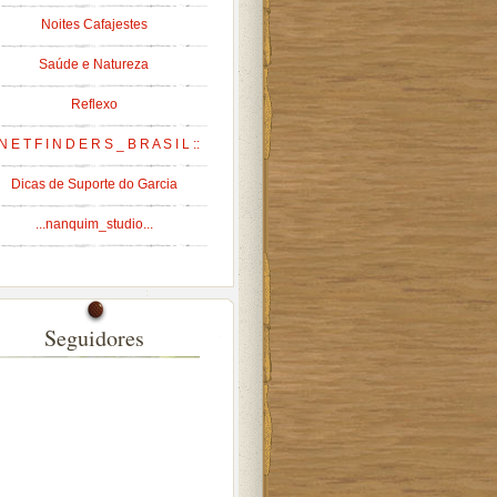
Noites Cafajestes
Saúde e Natureza
Reflexo
 N E T F I N D E R S _ B R A S I L ::
Dicas de Suporte do Garcia
...nanquim_studio...
Seguidores