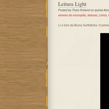
Leitura Light
Posted by
Thais Roland
on quinta-feir
veneno do escorpião
,
leituras
,
Livros
,
Li o livro da Bruna Surfistinha. O pri