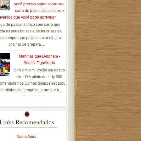
você precisa saber sobre seu
carro do jeito mais simples e
ivertido que você pode aprender
ga de passar sufoco com carro que
zia os seus bolsos e de ter crises de
co sempre que precisa levar ele pra
oficina! Se prepara ...
Meninas que Detonam -
Beatriz Figueiredo
Sim sim sim! Vocês leu direito
sim! :D A piloto de Indy 300
omentada nos últimos tempos separou
inutinhos do tempo dela pra dar u...
Links Recomendados
Vadio Amor