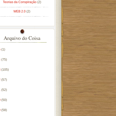
Teorias da Conspiração
(2)
WEB 2.0
(2)
Arquivo do Coisa
5
(1)
4
(75)
3
(105)
2
(57)
1
(52)
0
(50)
9
(58)