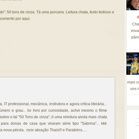
: 50 tons de cinza. Tá uma porcaria. Leitura chata, texto tedioso e
d
s comento por aqui.
Che
esva
pâni
mais c
uns m
IT professional, mecânica, instrutora e agora critica literária...
ero e grau... lio livro por curiosidade, achei mesmo o filme
obre o tal "50 Tons de cinza", é uma releitura ainda mais chata
para donas de casa que viraram série tipo "Sabrina"... kkk
nova pérola.. rsrsr abração Thais!!! e Parabéns.....