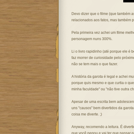
Devo dizer que o filme (que também ass
relacionados aos fatos, mas também p
Pela primeira vez achei um filme melho
personagem nuns 300%.
Li o livro rapidinho (até porque ele é 
faz morrer de curiosidade pelo próxim
não se tem mais o que fazer.
A história da garota é legal e achei m
porque quis mesmo e que curtia o que f
minha faculdade" ou "não tive outra c
Apesar de uma escrita bem adolescente
uns "causos" bem divertidos da garota.
coisa me diverte. ;)
Anyway, recomendo a leitura. É divert
que você pegou e vai ter que passar o