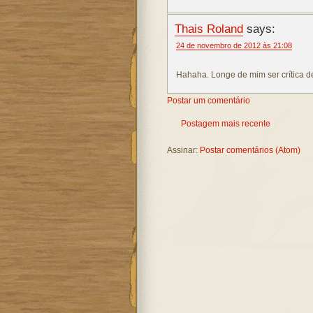
Thais Roland
says:
24 de novembro de 2012 às 21:08
Hahaha. Longe de mim ser crítica de
Postar um comentário
Postagem mais recente
Assinar:
Postar comentários (Atom)