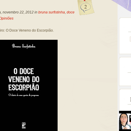
2
a, novembro 22, 2012 in
bruna surfistinha
,
doce
Opiniões
meiro: O Doce Veneno do Escorpião.