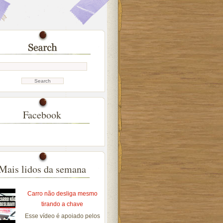
Facebook
Mais lidos da semana
Carro não desliga mesmo
tirando a chave
Esse vídeo é apoiado pelos