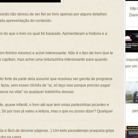
http
isti) não deixou de ser fiel ao livro apenas por alguns detalhes
Dani
ela apresentação do conteúdo.
r do que o livro no qual foi baseado. Apimentaram a história e a
bem fininho mesmo) e achei interessante. Não é o tipo de livro que te
o capítulo, mas achei uma leiturazinha interessante para quando
import
por um 
uito forte da parte dela assumir que resolveu ser garota de programa
azia, sem esses clichês de "ai, só faço isso porque preciso pagar
hance na vida" ou qualquer balelinha dessas.
, quase infantil, o livro até que tem umas partezinhas picantes e
per
 Só por isso já valeu a leitura, mas o que eu posso dizer? Qualquer
ida e fácil de devorar páginas. :) Um belo passatempo praquela gripe
 dia na cama.