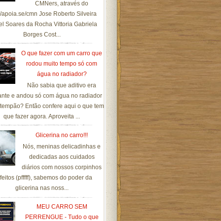
CMNers, através do
://apoia.se/cmn Jose Roberto Silveira
el Soares da Rocha Vittoria Gabriela
Borges Cost...
O que fazer com um carro que
rodou muito tempo só com
água no radiador?
Não sabia que aditivo era
ante e andou só com água no radiador
tempão? Então confere aqui o que tem
que fazer agora. Aproveita ...
Glicerina no carro!!!
Nós, meninas delicadinhas e
dedicadas aos cuidados
diários com nossos corpinhos
feitos (pfffff), sabemos do poder da
glicerina nas noss...
MEU CARRO SEM
PERRENGUE - Tudo o que