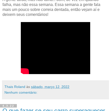
falha, mas não essa semana. Essa semana a gente fala
mais um pouco sobre correia dentada, então vejam aí e
deixem seus comentários!
Thais Roland
às
sábado, março 12, 2022
Nenhum comentário:
4.3.22
O que fazer se seu carro superaquecer