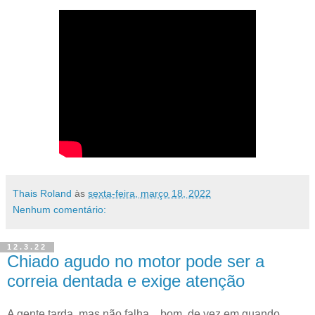
Thais Roland
às
sexta-feira, março 18, 2022
Nenhum comentário:
12.3.22
Chiado agudo no motor pode ser a
correia dentada e exige atenção
A gente tarda, mas não falha... bom, de vez em quando