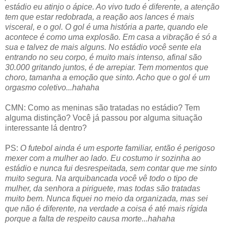
estádio eu atinjo o ápice. Ao vivo tudo é diferente, a atenção
tem que estar redobrada, a reação aos lances é mais
visceral, e o gol. O gol é uma história a parte, quando ele
acontece é como uma explosão. Em casa a vibração é só a
sua e talvez de mais alguns. No estádio você sente ela
entrando no seu corpo, é muito mais intenso, afinal são
30.000 gritando juntos, é de arrepiar. Tem momentos que
choro, tamanha a emoção que sinto. Acho que o gol é um
orgasmo coletivo...hahaha
CMN: Como as meninas são tratadas no estádio? Tem
alguma distinção? Você já passou por alguma situação
interessante lá dentro?
PS:
O futebol ainda é um esporte familiar, então é perigoso
mexer com a mulher ao lado. Eu costumo ir sozinha ao
estádio e nunca fui desrespeitada, sem contar que me sinto
muito segura. Na arquibancada você vê todo o tipo de
mulher, da senhora a piriguete, mas todas são tratadas
muito bem. Nunca fiquei no meio da organizada, mas sei
que não é diferente, na verdade a coisa é até mais rígida
porque a falta de respeito causa morte...hahaha