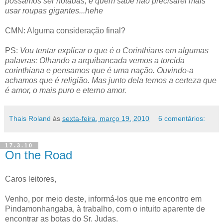
possamos ser notadas, e quem sabe não precisarei mais
usar roupas gigantes...hehe
CMN: Alguma consideração final?
PS:
Vou tentar explicar o que é o Corinthians em algumas
palavras: Olhando a arquibancada vemos a torcida
corinthiana e pensamos que é uma nação. Ouvindo-a
achamos que é religião. Mas junto dela temos a certeza que
é amor, o mais puro e eterno amor.
Thais Roland
às
sexta-feira, março 19, 2010
6 comentários:
17.3.10
On the Road
Caros leitores,
Venho, por meio deste, informá-los que me encontro em
Pindamonhangaba, à trabalho, com o intuito aparente de
encontrar as botas do Sr. Judas.