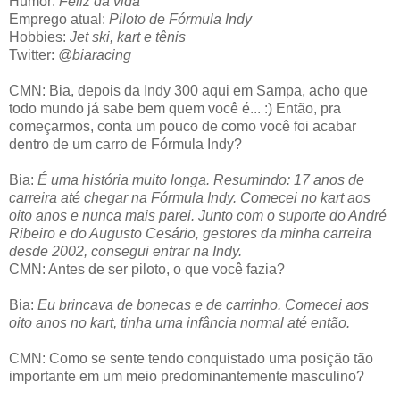
Humor:
Feliz da vida
Emprego atual:
Piloto de Fórmula Indy
Hobbies:
Jet ski, kart e tênis
Twitter:
@biaracing
CMN: Bia, depois da Indy 300 aqui em Sampa, acho que
todo mundo já sabe bem quem você é... :) Então, pra
começarmos, conta um pouco de como você foi acabar
dentro de um carro de Fórmula Indy?
Bia:
É uma história muito longa. Resumindo: 17 anos de
carreira até chegar na Fórmula Indy. Comecei no kart aos
oito anos e nunca mais parei. Junto com o suporte do André
Ribeiro e do Augusto Cesário, gestores da minha carreira
desde 2002, consegui entrar na Indy.
CMN: Antes de ser piloto, o que você fazia?
Bia:
Eu brincava de bonecas e de carrinho. Comecei aos
oito anos no kart, tinha uma infância normal até então.
CMN: Como se sente tendo conquistado uma posição tão
importante em um meio predominantemente masculino?