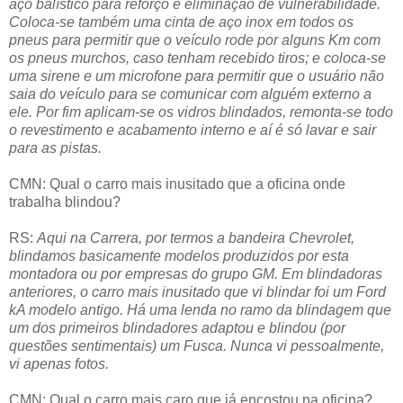
aço balístico para reforço e eliminação de vulnerabilidade.
Coloca-se também uma cinta de aço inox em todos os
pneus para permitir que o veículo rode por alguns Km com
os pneus murchos, caso tenham recebido tiros; e coloca-se
uma sirene e um microfone para permitir que o usuário não
saia do veículo para se comunicar com alguém externo a
ele. Por fim aplicam-se os vidros blindados, remonta-se todo
o revestimento e acabamento interno e aí é só lavar e sair
para as pistas.
CMN: Qual o carro mais inusitado que a oficina onde
trabalha blindou?
RS:
Aqui na Carrera, por termos a bandeira Chevrolet,
blindamos basicamente modelos produzidos por esta
montadora ou por empresas do grupo GM. Em blindadoras
anteriores, o carro mais inusitado que vi blindar foi um Ford
kA modelo antigo. Há uma lenda no ramo da blindagem que
um dos primeiros blindadores adaptou e blindou (por
questões sentimentais) um Fusca. Nunca vi pessoalmente,
vi apenas fotos.
CMN: Qual o carro mais caro que já encostou na oficina?