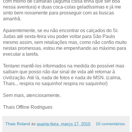
com molho de camarão (alguma coisa tinha que ser boa
nessa aventura) e duas coca-colas geladíssimas e já me
sinto bem novamente para prosseguir com as buscas
amanhã.
Aparentemente, se eu não encontrar os calçados do Sr.
Judas até sexta-feira vou poder voltar para São Paulo
mesmo assim, sem retaliações mas, como não confio muito
nestas promessas, estou me empenhando ao máximo para
executar a tarefa.
Tentarei mantê-los informados na medida do possível mas
saibam que posso não dar sinal de vida até retornar à
civilização. Até lá, nada de fotos e nada de MSN. (calma,
Thais... respira no saquinho! respira no saquinho!)
Sem mais, atenciosamente,
Thais Offline Rodrigues
Thais Roland
às
quarta-feira, março 17, 2010
10 comentários: