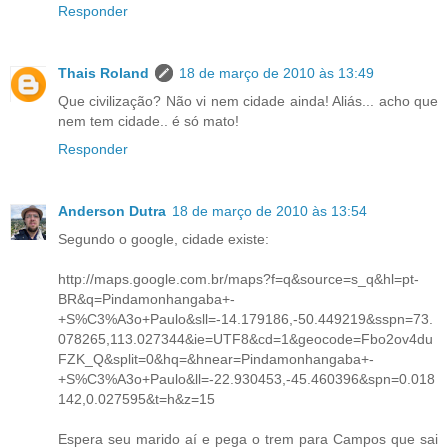
Responder
Thais Roland
18 de março de 2010 às 13:49
Que civilização? Não vi nem cidade ainda! Aliás... acho que
nem tem cidade.. é só mato!
Responder
Anderson Dutra
18 de março de 2010 às 13:54
Segundo o google, cidade existe:
http://maps.google.com.br/maps?f=q&source=s_q&hl=pt-
BR&q=Pindamonhangaba+-
+S%C3%A3o+Paulo&sll=-14.179186,-50.449219&sspn=73.
078265,113.027344&ie=UTF8&cd=1&geocode=Fbo2ov4du
FZK_Q&split=0&hq=&hnear=Pindamonhangaba+-
+S%C3%A3o+Paulo&ll=-22.930453,-45.460396&spn=0.018
142,0.027595&t=h&z=15
Espera seu marido aí e pega o trem para Campos que sai