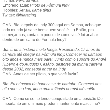
Humor:
Feliz da vida
Emprego atual:
Piloto de Fórmula Indy
Hobbies:
Jet ski, kart e tênis
Twitter:
@biaracing
CMN: Bia, depois da Indy 300 aqui em Sampa, acho que
todo mundo já sabe bem quem você é... :) Então, pra
começarmos, conta um pouco de como você foi acabar
dentro de um carro de Fórmula Indy?
Bia:
É uma história muito longa. Resumindo: 17 anos de
carreira até chegar na Fórmula Indy. Comecei no kart aos
oito anos e nunca mais parei. Junto com o suporte do André
Ribeiro e do Augusto Cesário, gestores da minha carreira
desde 2002, consegui entrar na Indy.
CMN: Antes de ser piloto, o que você fazia?
Bia:
Eu brincava de bonecas e de carrinho. Comecei aos
oito anos no kart, tinha uma infância normal até então.
CMN: Como se sente tendo conquistado uma posição tão
importante em um meio predominantemente masculino?