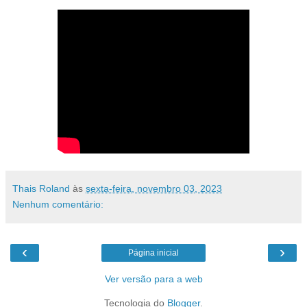
Thais Roland
às
sexta-feira, novembro 03, 2023
Nenhum comentário:
‹
›
Página inicial
Ver versão para a web
Tecnologia do
Blogger
.