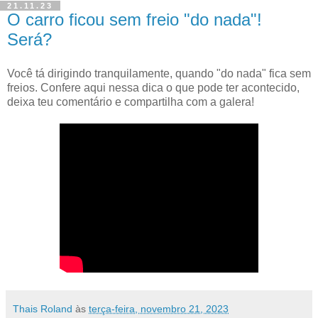
21.11.23
O carro ficou sem freio "do nada"!
Será?
Você tá dirigindo tranquilamente, quando "do nada" fica sem
freios. Confere aqui nessa dica o que pode ter acontecido,
deixa teu comentário e compartilha com a galera!
Thais Roland
às
terça-feira, novembro 21, 2023