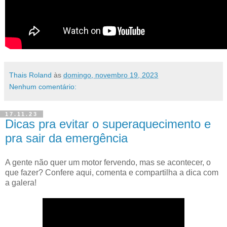
Thais Roland
às
domingo, novembro 19, 2023
Nenhum comentário:
17.11.23
Dicas pra evitar o superaquecimento e
pra sair da emergência
A gente não quer um motor fervendo, mas se acontecer, o
que fazer? Confere aqui, comenta e compartilha a dica com
a galera!