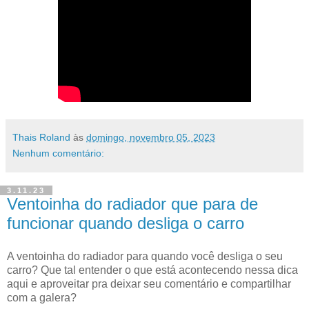
Thais Roland
às
domingo, novembro 05, 2023
Nenhum comentário:
3.11.23
Ventoinha do radiador que para de
funcionar quando desliga o carro
A ventoinha do radiador para quando você desliga o seu
carro? Que tal entender o que está acontecendo nessa dica
aqui e aproveitar pra deixar seu comentário e compartilhar
com a galera?