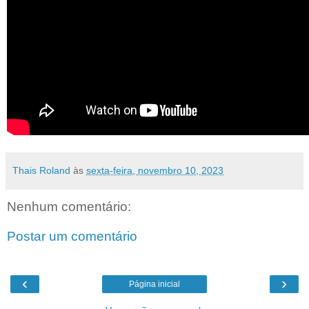
Thais Roland
às
sexta-feira, novembro 10, 2023
Nenhum comentário:
Postar um comentário
‹
›
Página inicial