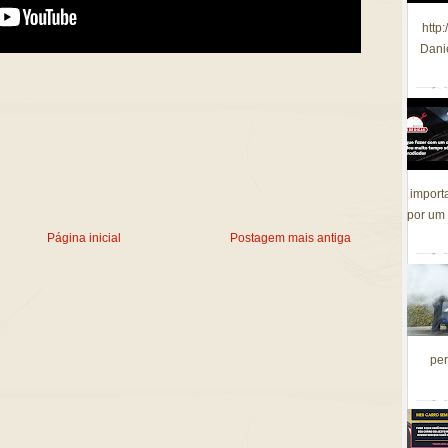
http
Dani
import
por um 
Página inicial
Postagem mais antiga
per