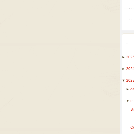
►
202
►
202
▼
202
►
d
▼
n
Si
C