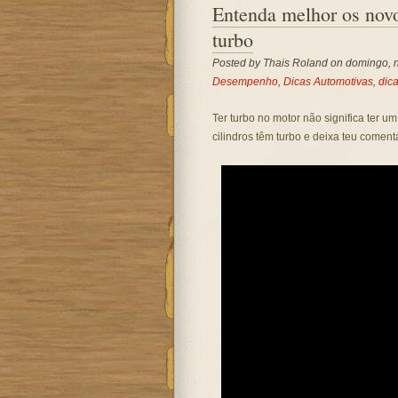
Entenda melhor os novo
turbo
Posted by
Thais Roland
on domingo, 
Desempenho
,
Dicas Automotivas
,
dic
Ter turbo no motor não significa ter u
cilindros têm turbo e deixa teu coment