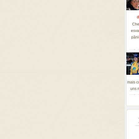
d
Che
esva
pâni
mais c
uns m