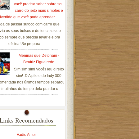
você precisa saber sobre seu
carro do jeito mais simples e
ivertido que você pode aprender
ga de passar sufoco com carro que
zia os seus bolsos e de ter crises de
co sempre que precisa levar ele pra
oficina! Se prepara ...
Meninas que Detonam -
Beatriz Figueiredo
Sim sim sim! Vocês leu direito
sim! :D A piloto de Indy 300
omentada nos últimos tempos separou
inutinhos do tempo dela pra dar u...
Links Recomendados
Vadio Amor