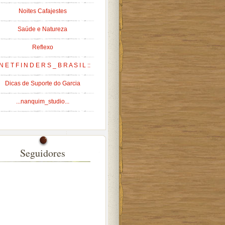
Noites Cafajestes
Saúde e Natureza
Reflexo
 N E T F I N D E R S _ B R A S I L ::
Dicas de Suporte do Garcia
...nanquim_studio...
Seguidores