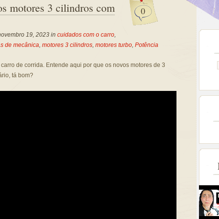
s motores 3 cilindros com
0
novembro 19, 2023 in
cuidados com o carro
,
as de mecânica
,
motores 3 cilindros
,
motores turbo
,
Potência
m carro de corrida. Entende aqui por que os novos motores de 3
ário, tá bom?