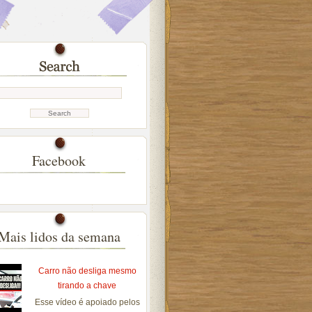
Facebook
Mais lidos da semana
Carro não desliga mesmo
tirando a chave
Esse vídeo é apoiado pelos