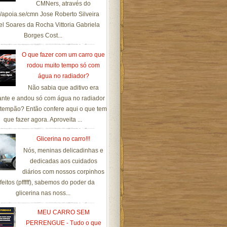
CMNers, através do
://apoia.se/cmn Jose Roberto Silveira
el Soares da Rocha Vittoria Gabriela
Borges Cost...
O que fazer com um carro que
rodou muito tempo só com
água no radiador?
Não sabia que aditivo era
ante e andou só com água no radiador
tempão? Então confere aqui o que tem
que fazer agora. Aproveita ...
Glicerina no carro!!!
Nós, meninas delicadinhas e
dedicadas aos cuidados
diários com nossos corpinhos
feitos (pfffff), sabemos do poder da
glicerina nas noss...
MEU CARRO SEM
PERRENGUE - Tudo o que