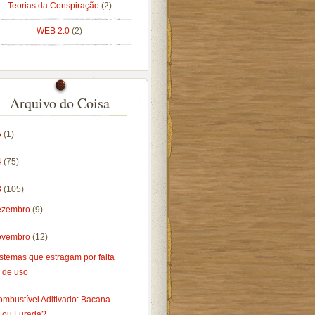
Teorias da Conspiração
(2)
WEB 2.0
(2)
Arquivo do Coisa
5
(1)
4
(75)
3
(105)
ezembro
(9)
ovembro
(12)
stemas que estragam por falta
de uso
ombustível Aditivado: Bacana
ou Furada?