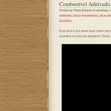
Combustível Aditivado
Posted by
Thais Roland
on domingo, 
aditivado
,
Dicas Automotivas
,
dicas d
Gasolina
Essa dica é pra quem quer saber um p
assertiva na hora de abastecer. Deixa