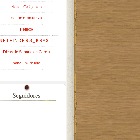
Noites Cafajestes
Saúde e Natureza
Reflexo
 N E T F I N D E R S _ B R A S I L ::
Dicas de Suporte do Garcia
...nanquim_studio...
Seguidores