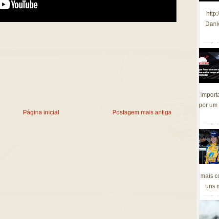
http
Dani
import
por um 
Página inicial
Postagem mais antiga
mais c
uns m