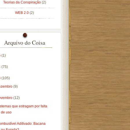
Teorias da Conspiração
(2)
WEB 2.0
(2)
Arquivo do Coisa
5
(1)
4
(75)
3
(105)
ezembro
(9)
ovembro
(12)
stemas que estragam por falta
de uso
ombustível Aditivado: Bacana
ou Furada?