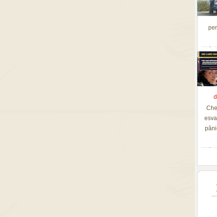
per
d
Che
esva
pâni