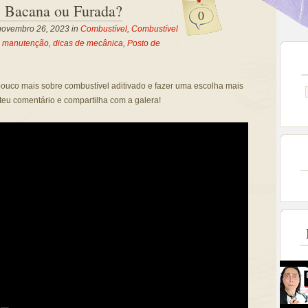
: Bacana ou Furada?
0
novembro 26, 2023 in
Combustível
,
Combustível
e manutenção
,
dicas de mecânica
,
Posto de
ouco mais sobre combustível aditivado e fazer uma escolha mais
 teu comentário e compartilha com a galera!