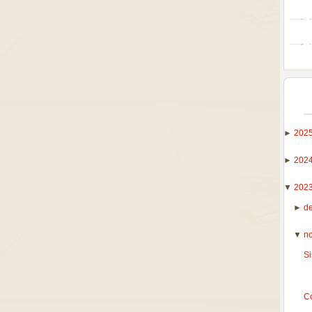
►
202
►
202
▼
202
►
d
▼
n
Si
C