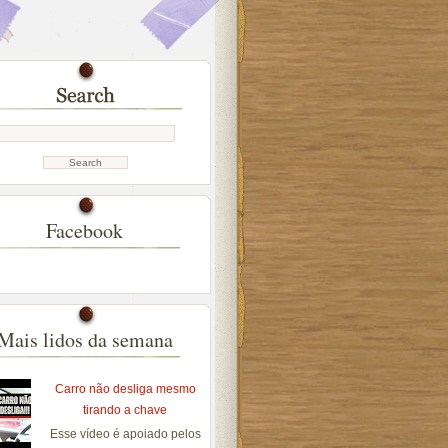
Facebook
Mais lidos da semana
Carro não desliga mesmo
tirando a chave
Esse vídeo é apoiado pelos