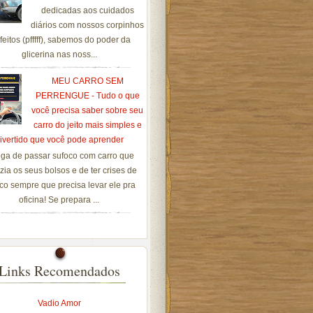
dedicadas aos cuidados
diários com nossos corpinhos
feitos (pfffff), sabemos do poder da
glicerina nas noss...
MEU CARRO SEM
PERRENGUE - Tudo o que
você precisa saber sobre seu
carro do jeito mais simples e
ivertido que você pode aprender
ga de passar sufoco com carro que
zia os seus bolsos e de ter crises de
co sempre que precisa levar ele pra
oficina! Se prepara ...
Links Recomendados
Vadio Amor