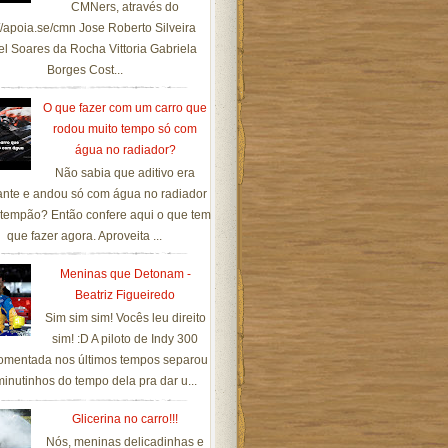
CMNers, através do
://apoia.se/cmn Jose Roberto Silveira
el Soares da Rocha Vittoria Gabriela
Borges Cost...
O que fazer com um carro que
rodou muito tempo só com
água no radiador?
Não sabia que aditivo era
ante e andou só com água no radiador
tempão? Então confere aqui o que tem
que fazer agora. Aproveita ...
Meninas que Detonam -
Beatriz Figueiredo
Sim sim sim! Vocês leu direito
sim! :D A piloto de Indy 300
omentada nos últimos tempos separou
inutinhos do tempo dela pra dar u...
Glicerina no carro!!!
Nós, meninas delicadinhas e