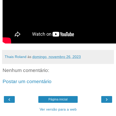
Thais Roland
às
domingo, novembro 26, 2023
Nenhum comentário:
Postar um comentário
‹
›
Página inicial
Ver versão para a web