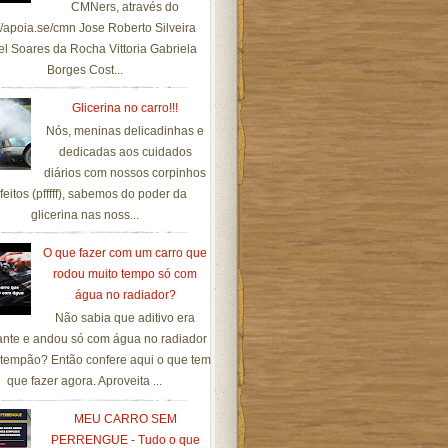
CMNers, através do
://apoia.se/cmn Jose Roberto Silveira
el Soares da Rocha Vittoria Gabriela
Borges Cost...
Glicerina no carro!!!
Nós, meninas delicadinhas e
dedicadas aos cuidados
diários com nossos corpinhos
feitos (pfffff), sabemos do poder da
glicerina nas noss...
O que fazer com um carro que
rodou muito tempo só com
água no radiador?
Não sabia que aditivo era
ante e andou só com água no radiador
tempão? Então confere aqui o que tem
que fazer agora. Aproveita ...
MEU CARRO SEM
PERRENGUE - Tudo o que