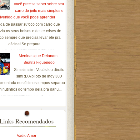
você precisa saber sobre seu
carro do jeito mais simples e
ivertido que você pode aprender
ga de passar sufoco com carro que
zia os seus bolsos e de ter crises de
co sempre que precisa levar ele pra
oficina! Se prepara ...
Meninas que Detonam -
Beatriz Figueiredo
Sim sim sim! Vocês leu direito
sim! :D A piloto de Indy 300
omentada nos últimos tempos separou
inutinhos do tempo dela pra dar u...
Links Recomendados
Vadio Amor