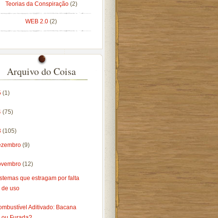
Teorias da Conspiração
(2)
WEB 2.0
(2)
Arquivo do Coisa
5
(1)
4
(75)
3
(105)
ezembro
(9)
ovembro
(12)
stemas que estragam por falta
de uso
ombustível Aditivado: Bacana
ou Furada?