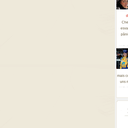
d
Che
esva
pâni
mais c
uns m