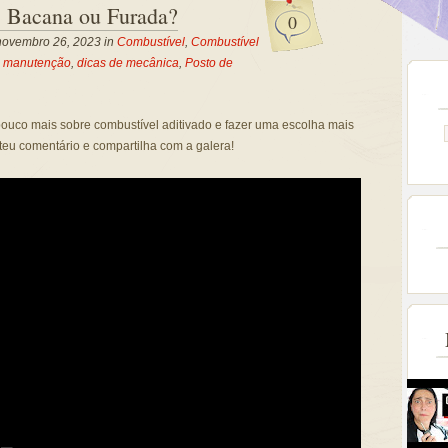
: Bacana ou Furada?
0
novembro 26, 2023 in
Combustível
,
Combustível
e manutenção
,
dicas de mecânica
,
Posto de
ouco mais sobre combustível aditivado e fazer uma escolha mais
 teu comentário e compartilha com a galera!