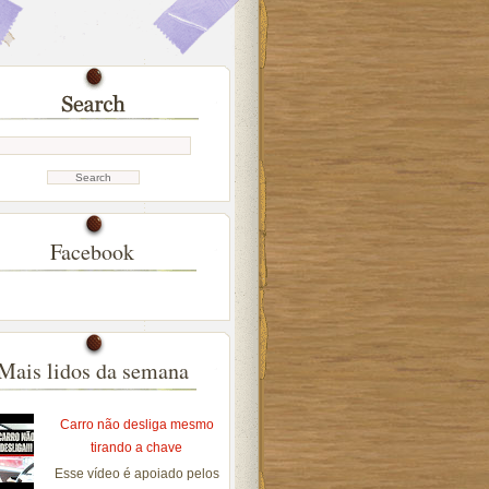
Facebook
Mais lidos da semana
Carro não desliga mesmo
tirando a chave
Esse vídeo é apoiado pelos