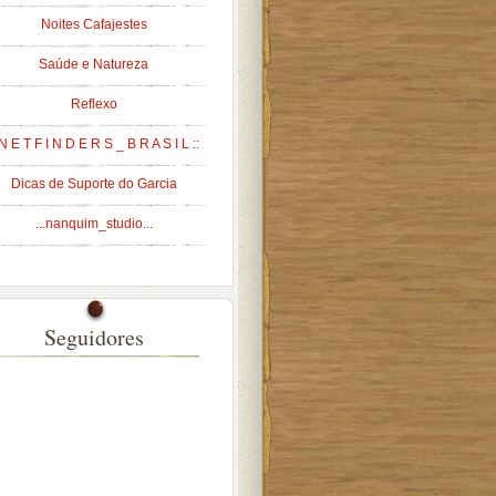
Noites Cafajestes
Saúde e Natureza
Reflexo
 N E T F I N D E R S _ B R A S I L ::
Dicas de Suporte do Garcia
...nanquim_studio...
Seguidores