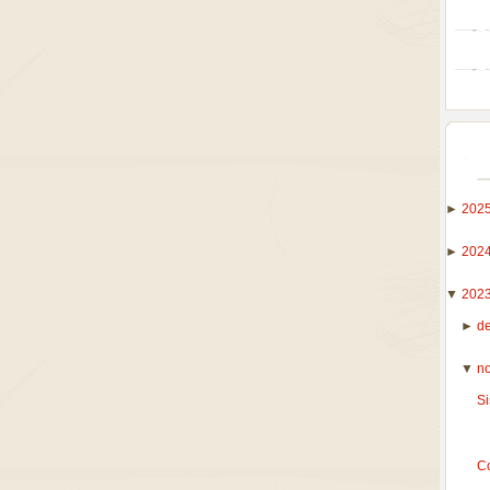
►
202
►
202
▼
202
►
d
▼
n
Si
C