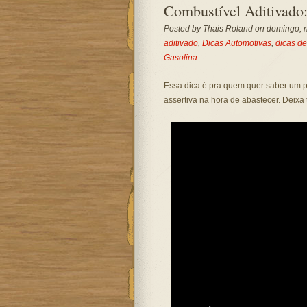
Combustível Aditivado
Posted by
Thais Roland
on domingo, 
aditivado
,
Dicas Automotivas
,
dicas d
Gasolina
Essa dica é pra quem quer saber um p
assertiva na hora de abastecer. Deixa