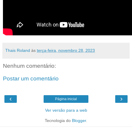
Thais Roland
às
terça-feira, novembro 28, 2023
Nenhum comentário:
Postar um comentário
‹
›
Página inicial
Ver versão para a web
Tecnologia do
Blogger
.