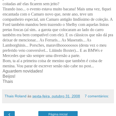
coitadas até elas ficarem sem jeito?
Tirando isso... o evento estava muito bacana! Mais uma vez, fiquei
encantada com o Camaro novo que, neste ano, teve um
companheiro especial, um Camaro antigão lindíssimo de coleção. A
Ford também mandou bem trazendo o Shelby com aquelas listras
pretas foscas (aí sim.. a garota que colocaram ao lado do carro
também era bem compatível com ele). E os clássicos que não dá pra
deixar de mencionar... As Ferraris... As Maseratis... As
Lamborghinis... Porsches, maravilhoooooosos (desta vez o meu
preferido veio conversível... Liiiindo Boxter)... E as BMWs e
Mercedes que são sempre uma diversão a parte.
Bom, ta aí a primeira coisa de menino que também é coisa de
menina. Vou parar de escrever senão não cabe no post...
Aguardem novidades!
Beijos!
Thais
Thais Roland
às
sexta-feira, outubro 31, 2008
7 comentários:
‹
Página inicial