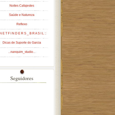
Noites Cafajestes
Saúde e Natureza
Reflexo
 N E T F I N D E R S _ B R A S I L ::
Dicas de Suporte do Garcia
...nanquim_studio...
Seguidores