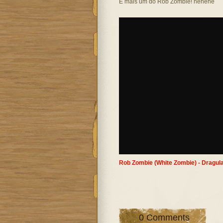
E mais um do Rob Zombie! hehehe
Rob Zombie (White Zombie) - Dragul
0 Comments