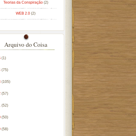
Teorias da Conspiração
(2)
WEB 2.0
(2)
Arquivo do Coisa
5
(1)
4
(75)
3
(105)
2
(57)
1
(52)
0
(50)
9
(58)