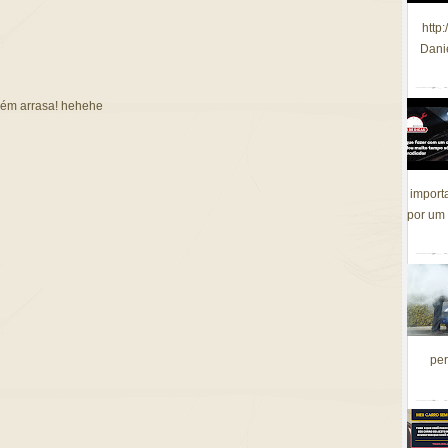
http
Dani
bém arrasa! hehehe
import
por um 
per