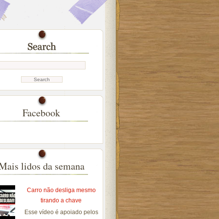
Facebook
Mais lidos da semana
Carro não desliga mesmo
tirando a chave
Esse vídeo é apoiado pelos