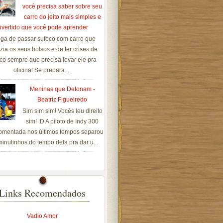
você precisa saber sobre seu
carro do jeito mais simples e
ivertido que você pode aprender
ga de passar sufoco com carro que
zia os seus bolsos e de ter crises de
co sempre que precisa levar ele pra
oficina! Se prepara ...
Meninas que Detonam -
Beatriz Figueiredo
Sim sim sim! Vocês leu direito
sim! :D A piloto de Indy 300
omentada nos últimos tempos separou
inutinhos do tempo dela pra dar u...
Links Recomendados
Vadio Amor