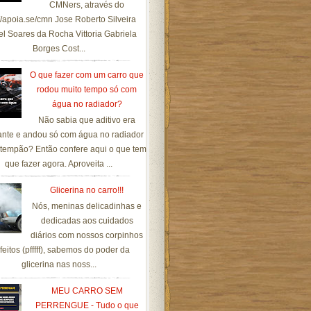
CMNers, através do
://apoia.se/cmn Jose Roberto Silveira
el Soares da Rocha Vittoria Gabriela
Borges Cost...
O que fazer com um carro que
rodou muito tempo só com
água no radiador?
Não sabia que aditivo era
ante e andou só com água no radiador
tempão? Então confere aqui o que tem
que fazer agora. Aproveita ...
Glicerina no carro!!!
Nós, meninas delicadinhas e
dedicadas aos cuidados
diários com nossos corpinhos
feitos (pfffff), sabemos do poder da
glicerina nas noss...
MEU CARRO SEM
PERRENGUE - Tudo o que