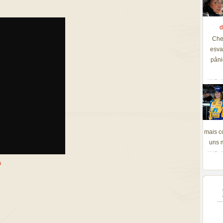
d
Che
esva
pâni
mais c
uns m
a