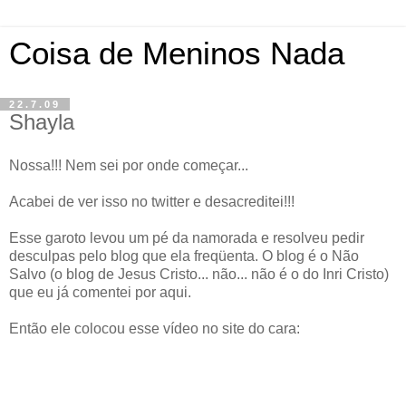
Coisa de Meninos Nada
22.7.09
Shayla
Nossa!!! Nem sei por onde começar...
Acabei de ver isso no
twitter
e desacreditei!!!
Esse garoto levou um pé da namorada e resolveu pedir
desculpas pelo blog que ela
freqüenta
. O blog é o
Não
Salvo (o blog de Jesus Cristo... não... não é o do
Inri
Cristo)
que eu já comentei por aqui.
Então ele colocou esse vídeo no site do cara: