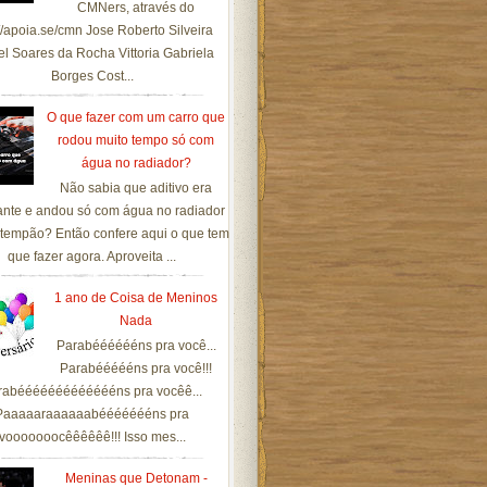
CMNers, através do
://apoia.se/cmn Jose Roberto Silveira
el Soares da Rocha Vittoria Gabriela
Borges Cost...
O que fazer com um carro que
rodou muito tempo só com
água no radiador?
Não sabia que aditivo era
ante e andou só com água no radiador
tempão? Então confere aqui o que tem
que fazer agora. Aproveita ...
1 ano de Coisa de Meninos
Nada
Parabééééééns pra você...
Parabéééééns pra você!!!
rabéééééééééééééns pra vocêê...
Paaaaaraaaaaabéééééééns pra
vooooooocêêêêêê!!! Isso mes...
Meninas que Detonam -