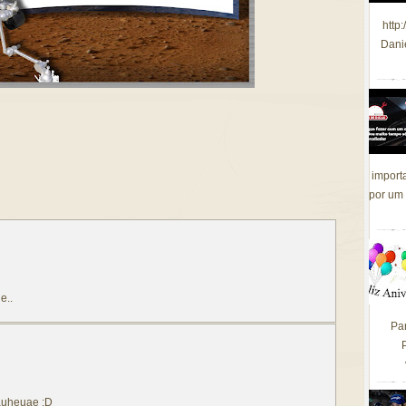
http
Dani
import
por um 
e..
Pa
eauheuae :D