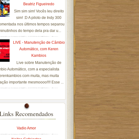
Beatriz Figueiredo
Sim sim sim! Vocês leu direito
sim! :D A piloto de Indy 300
omentada nos últimos tempos separou
inutinhos do tempo dela pra dar u...
LIVE - Manutenção de Câmbio
Automático, com Keren
Kambios
Live sobre Manutenção de
bio Automático, com a especialista
renkambios com muita, mas muita
ação importante mesmoooo!!!! Esse ...
Links Recomendados
Vadio Amor