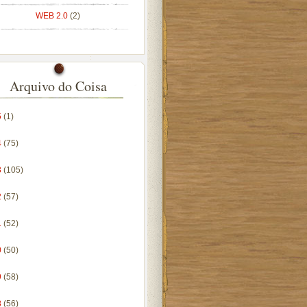
WEB 2.0
(2)
Arquivo do Coisa
5
(1)
4
(75)
3
(105)
2
(57)
1
(52)
0
(50)
9
(58)
8
(56)