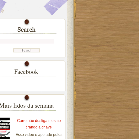
Facebook
Mais lidos da semana
Carro não desliga mesmo
tirando a chave
Esse vídeo é apoiado pelos