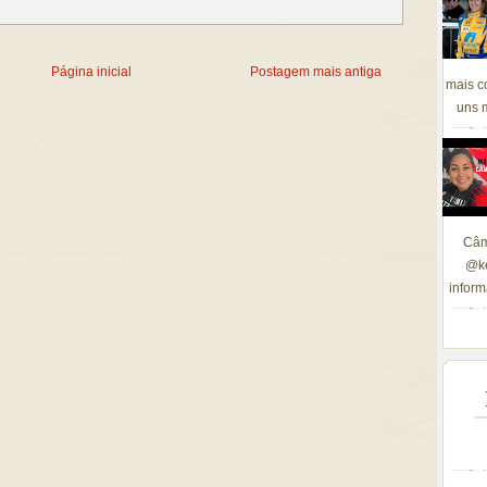
Página inicial
Postagem mais antiga
mais c
uns m
Câm
@ke
inform