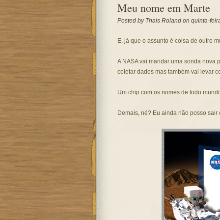
Meu nome em Marte
Posted by
Thais Roland
on quinta-feir
E, já que o assunto é coisa de outro m
A NASA vai mandar uma sonda nova pr
coletar dados mas também vai levar co
Um chip com os nomes de todo mundo q
Demais, né? Eu ainda não posso sair d