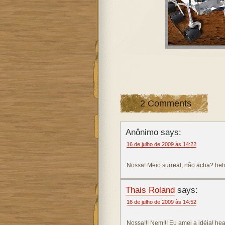
2 Comments
Anônimo says:
16 de julho de 2009 às 14:22
Nossa! Meio surreal, não acha? heh
Thais Roland
says:
16 de julho de 2009 às 14:52
Nossa!!! Nem!!! Eu amei a idéia! h