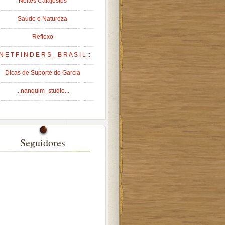
Noites Cafajestes
Saúde e Natureza
Reflexo
 N E T F I N D E R S _ B R A S I L ::
Dicas de Suporte do Garcia
...nanquim_studio...
Seguidores