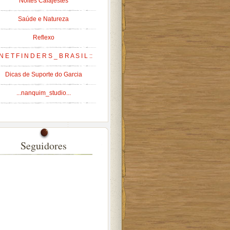
Noites Cafajestes
Saúde e Natureza
Reflexo
 N E T F I N D E R S _ B R A S I L ::
Dicas de Suporte do Garcia
...nanquim_studio...
Seguidores