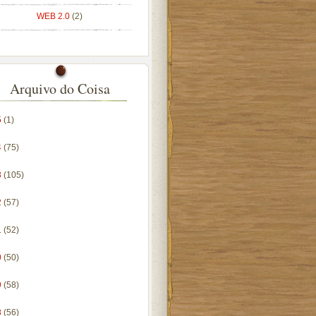
WEB 2.0
(2)
Arquivo do Coisa
5
(1)
4
(75)
3
(105)
2
(57)
1
(52)
0
(50)
9
(58)
8
(56)