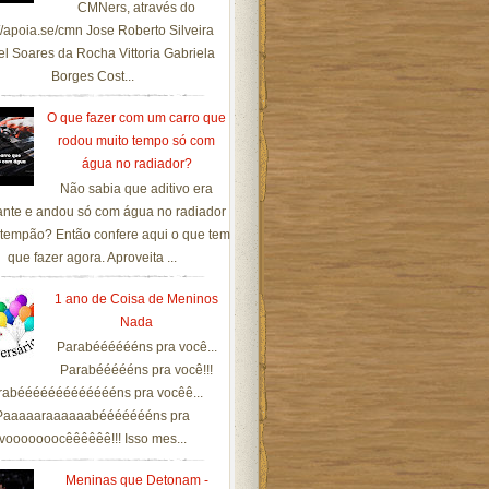
CMNers, através do
://apoia.se/cmn Jose Roberto Silveira
el Soares da Rocha Vittoria Gabriela
Borges Cost...
O que fazer com um carro que
rodou muito tempo só com
água no radiador?
Não sabia que aditivo era
ante e andou só com água no radiador
tempão? Então confere aqui o que tem
que fazer agora. Aproveita ...
1 ano de Coisa de Meninos
Nada
Parabééééééns pra você...
Parabéééééns pra você!!!
rabéééééééééééééns pra vocêê...
Paaaaaraaaaaabéééééééns pra
vooooooocêêêêêê!!! Isso mes...
Meninas que Detonam -