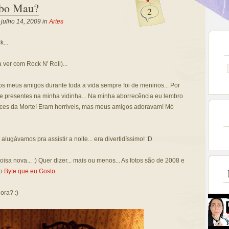
bo Mau?
2
, julho 14, 2009 in
Artes
...
 ver com Rock N' Roll)...
os meus amigos durante toda a vida sempre foi de meninos... Por
re presentes na minha vidinha... Na minha aborrecência eu lembro
Faces da Morte! Eram horríveis, mas meus amigos adoravam! Mó
 alugávamos pra assistir a noite... era divertidíssimo! :D
isa nova... :) Quer dizer... mais ou menos... As fotos são de 2008 e
lo
Byte que eu Gosto
.
ora? :)