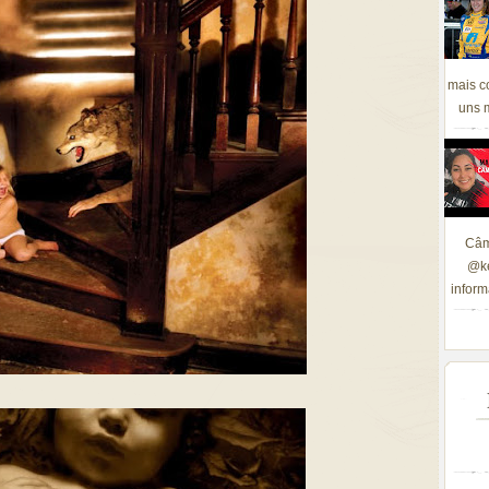
mais c
uns m
Câm
@ke
inform