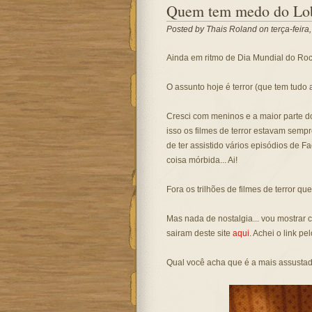
Quem tem medo do Lo
Posted by
Thais Roland
on terça-feira
Ainda em ritmo de Dia Mundial do Rock
O assunto hoje é terror (que tem tudo a
Cresci com meninos e a maior parte d
isso os filmes de terror estavam semp
de ter assistido vários episódios de 
coisa mórbida... Ai!
Fora os trilhões de filmes de terror que
Mas nada de nostalgia... vou mostrar co
sairam deste site
aqui
. Achei o link pe
Qual você acha que é a mais assustad