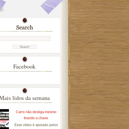
Facebook
Mais lidos da semana
Carro não desliga mesmo
tirando a chave
Esse vídeo é apoiado pelos