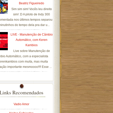
Beatriz Figueiredo
Sim sim sim! Vocês leu direito
sim! :D A piloto de Indy 300
omentada nos últimos tempos separou
inutinhos do tempo dela pra dar u...
LIVE - Manutenção de Câmbio
Automático, com Keren
Kambios
Live sobre Manutenção de
bio Automático, com a especialista
renkambios com muita, mas muita
ação importante mesmoooo!!!! Esse ...
Links Recomendados
Vadio Amor