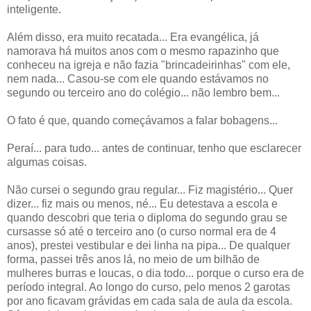
inteligente.
Além disso, era muito recatada... Era evangélica, já
namorava há muitos anos com o mesmo rapazinho que
conheceu na igreja e não fazia "brincadeirinhas" com ele,
nem nada... Casou-se com ele quando estávamos no
segundo ou terceiro ano do colégio... não lembro bem...
O fato é que, quando começávamos a falar bobagens...
Peraí... para tudo... antes de continuar, tenho que esclarecer
algumas coisas.
Não cursei o segundo grau regular... Fiz magistério... Quer
dizer... fiz mais ou menos, né... Eu detestava a escola e
quando descobri que teria o diploma do segundo grau se
cursasse só até o terceiro ano (o curso normal era de 4
anos), prestei vestibular e dei linha na pipa... De qualquer
forma, passei três anos lá, no meio de um bilhão de
mulheres burras e loucas, o dia todo... porque o curso era de
período integral. Ao longo do curso, pelo menos 2 garotas
por ano ficavam grávidas em cada sala de aula da escola.