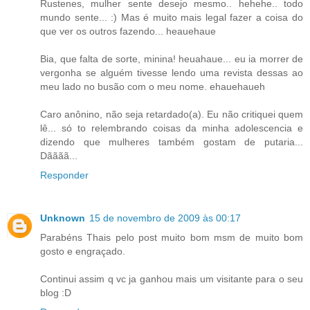
Rustenes, mulher sente desejo mesmo.. hehehe.. todo
mundo sente... :) Mas é muito mais legal fazer a coisa do
que ver os outros fazendo... heauehaue
Bia, que falta de sorte, minina! heuahaue... eu ia morrer de
vergonha se alguém tivesse lendo uma revista dessas ao
meu lado no busão com o meu nome. ehauehaueh
Caro anônino, não seja retardado(a). Eu não critiquei quem
lê... só to relembrando coisas da minha adolescencia e
dizendo que mulheres também gostam de putaria...
Dãããã...
Responder
Unknown
15 de novembro de 2009 às 00:17
Parabéns Thais pelo post muito bom msm de muito bom
gosto e engraçado.
Continui assim q vc ja ganhou mais um visitante para o seu
blog :D