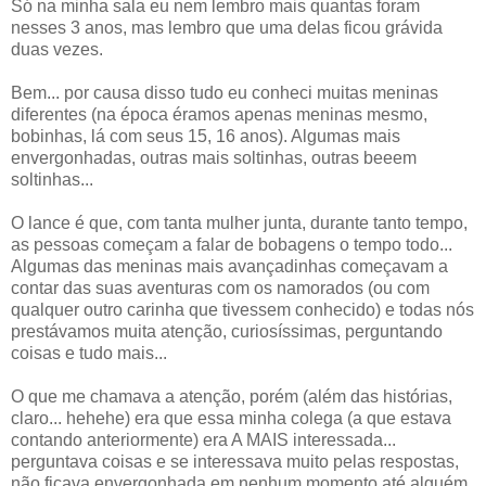
Só na minha sala eu nem lembro mais quantas foram
nesses 3 anos, mas lembro que uma delas ficou grávida
duas vezes.
Bem... por causa disso tudo eu conheci muitas meninas
diferentes (na época éramos apenas meninas mesmo,
bobinhas, lá com seus 15, 16 anos). Algumas mais
envergonhadas, outras mais soltinhas, outras beeem
soltinhas...
O lance é que, com tanta mulher junta, durante tanto tempo,
as pessoas começam a falar de bobagens o tempo todo...
Algumas das meninas mais avançadinhas começavam a
contar das suas aventuras com os namorados (ou com
qualquer outro carinha que tivessem conhecido) e todas nós
prestávamos muita atenção, curiosíssimas, perguntando
coisas e tudo mais...
O que me chamava a atenção, porém (além das histórias,
claro... hehehe) era que essa minha colega (a que estava
contando anteriormente) era A MAIS interessada...
perguntava coisas e se interessava muito pelas respostas,
não ficava envergonhada em nenhum momento até alguém