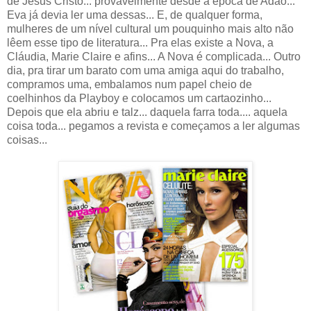
de Jesus Cristo... provavelmente desde a época de Adão...
Eva já devia ler uma dessas... E, de qualquer forma,
mulheres de um nível cultural um pouquinho mais alto não
lêem esse tipo de literatura... Pra elas existe a Nova, a
Cláudia, Marie Claire e afins... A Nova é complicada... Outro
dia, pra tirar um barato com uma amiga aqui do trabalho,
compramos uma, embalamos num papel cheio de
coelhinhos da Playboy e colocamos um cartaozinho...
Depois que ela abriu e talz... daquela farra toda.... aquela
coisa toda... pegamos a revista e começamos a ler algumas
coisas...