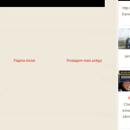
http
Dani
per
Página inicial
Postagem mais antiga
d
Che
esva
pâni