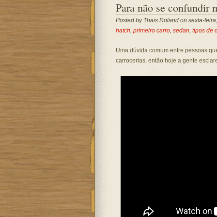
Para não se confundir 
Posted by
Thais Roland
on sexta-feira
hatch
,
primeiro carro
,
sedan
,
tipos de 
Uma dúvida comum entre pessoas que e
carrocerias, então hoje a gente escl