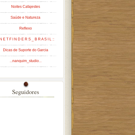
Noites Cafajestes
Saúde e Natureza
Reflexo
 N E T F I N D E R S _ B R A S I L ::
Dicas de Suporte do Garcia
...nanquim_studio...
Seguidores