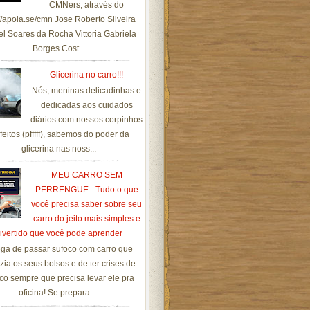
CMNers, através do
://apoia.se/cmn Jose Roberto Silveira
el Soares da Rocha Vittoria Gabriela
Borges Cost...
Glicerina no carro!!!
Nós, meninas delicadinhas e
dedicadas aos cuidados
diários com nossos corpinhos
feitos (pfffff), sabemos do poder da
glicerina nas noss...
MEU CARRO SEM
PERRENGUE - Tudo o que
você precisa saber sobre seu
carro do jeito mais simples e
ivertido que você pode aprender
ga de passar sufoco com carro que
zia os seus bolsos e de ter crises de
co sempre que precisa levar ele pra
oficina! Se prepara ...