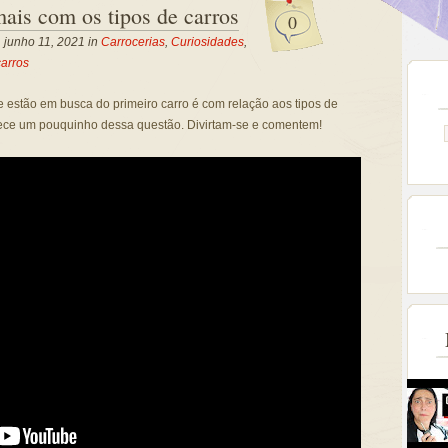
mais com os tipos de carros
0
, junho 11, 2021 in
Carrocerias
,
Curiosidades
,
carros
stão em busca do primeiro carro é com relação aos tipos de
arece um pouquinho dessa questão. Divirtam-se e comentem!