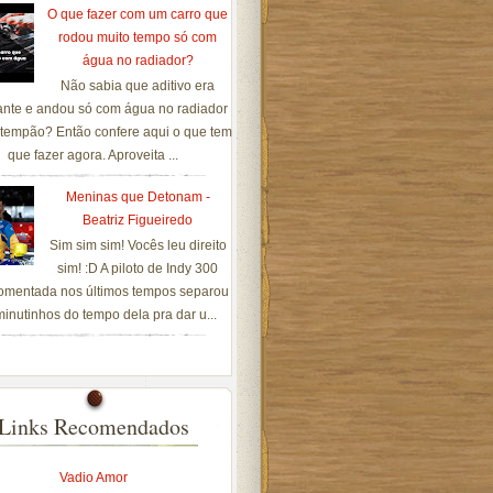
O que fazer com um carro que
rodou muito tempo só com
água no radiador?
Não sabia que aditivo era
ante e andou só com água no radiador
tempão? Então confere aqui o que tem
que fazer agora. Aproveita ...
Meninas que Detonam -
Beatriz Figueiredo
Sim sim sim! Vocês leu direito
sim! :D A piloto de Indy 300
omentada nos últimos tempos separou
inutinhos do tempo dela pra dar u...
Links Recomendados
Vadio Amor