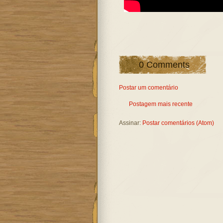
0 Comments
Postar um comentário
Postagem mais recente
Assinar:
Postar comentários (Atom)