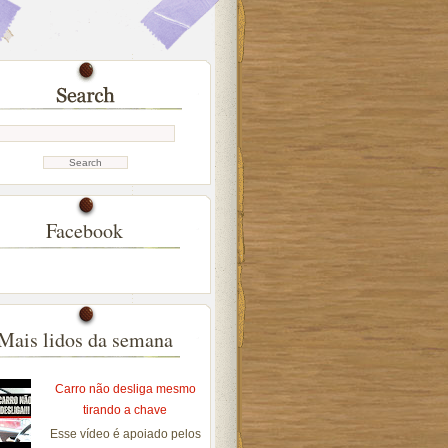
Facebook
Mais lidos da semana
Carro não desliga mesmo
tirando a chave
Esse vídeo é apoiado pelos