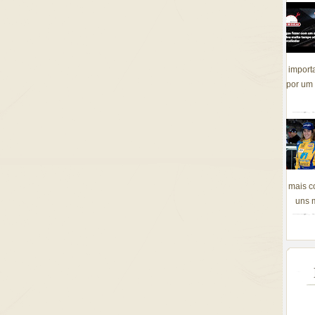
import
por um 
mais c
uns m