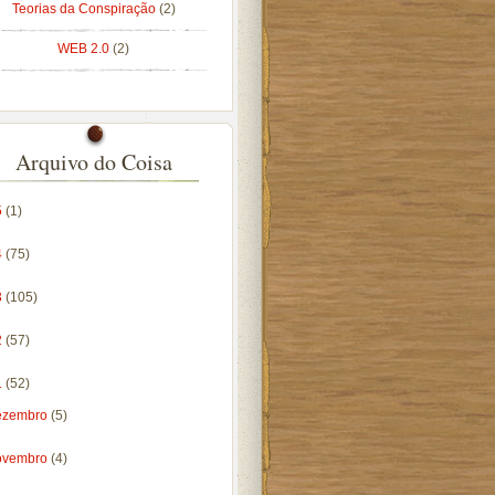
Teorias da Conspiração
(2)
WEB 2.0
(2)
Arquivo do Coisa
5
(1)
4
(75)
3
(105)
2
(57)
1
(52)
ezembro
(5)
ovembro
(4)