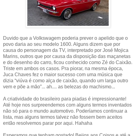
Duvido que a Volkswagem poderia prever o apelido que o
povo daria ao seu modelo 1600. Alguns dizem que por
causa do personagem da TV, interpretado por José Mojica
Marins, outros que por causa da disposição das maçanetas
e do desenho do carro, ficou conhecido como Zé do Caixão.
Triste em ambos os casos. Pra piorar, na mesma época,
Juca Chaves fez o maior sucesso com uma música que
dizia “viúva é como alça de caixão, quando um larga outro
vem e põe a mão”... ah.... as belezas do machismo...
A criatividade do brasileiro para piadas é impressionante!
Até hoje nos surpreendemos com alguns termos inventados
não só para o mundo automotivo. Poderíamos continuar a
lista, mas alguns termos talvez não fossem bem aceitos
então resolvemos parar por aqui. Hahaha
Esperamos que tenham gostado! Beijos aos Coisos e até a