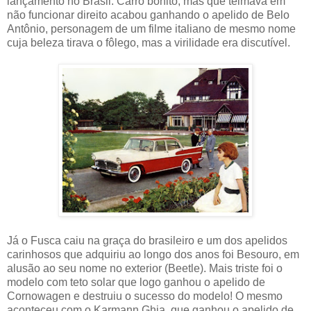
lançamento no Brasil. Carro bonito, mas que teimava em
não funcionar direito acabou ganhando o apelido de Belo
Antônio, personagem de um filme italiano de mesmo nome
cuja beleza tirava o fôlego, mas a virilidade era discutível.
Já o Fusca caiu na graça do brasileiro e um dos apelidos
carinhosos que adquiriu ao longo dos anos foi Besouro, em
alusão ao seu nome no exterior (Beetle). Mais triste foi o
modelo com teto solar que logo ganhou o apelido de
Cornowagen e destruiu o sucesso do modelo! O mesmo
aconteceu com o Karmann Ghia, que ganhou o apelido de