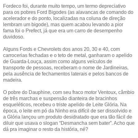
Fordeco foi, durante muito tempo, um termo depreciativo
para os pobres Ford Bigodes (as alavancas de comando do
acelerador e do ponto, localizadas na coluna de direção
lembram um bigode), mas quem acabou levando a pior
fama foi o Prefect, já que era um carro de desempenho
duvidoso.
Alguns Fords e Chevrolets dos anos 20, 30 e 40, com
carrocerias fechadas e o teto de metal, ganharam o apelido
de Guarda-Louça, assim como alguns veículos de
transporte de pessoas, receberam o nome de Jardineiras,
pela ausência de fechamentos laterais e pelos bancos de
madeira.
O pobre do Dauphine, com seu fraco motor Ventoux, câmbio
de três marchas e suspensão dianteira de bracinhos
esqueléticos, recebeu o triste apelido de Leite Glória. Na
época, o leite em pó da Ninho era difícil de ser dissolvido e
a Glória lançou um produto desidratado que era tão fácil de
diluir que usava o slogan “Desmancha sem bater”. Acho que
dá pra imaginar o resto da história, né?