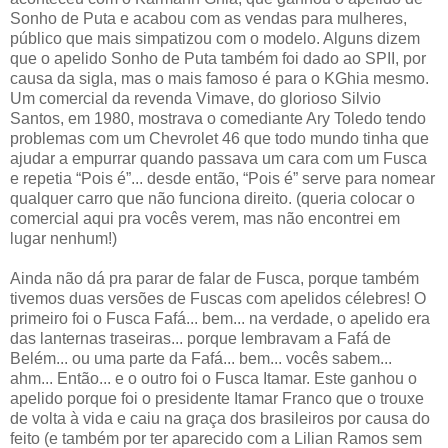
Sonho de Puta e acabou com as vendas para mulheres,
público que mais simpatizou com o modelo. Alguns dizem
que o apelido Sonho de Puta também foi dado ao SPII, por
causa da sigla, mas o mais famoso é para o KGhia mesmo.
Um comercial da revenda Vimave, do glorioso Silvio
Santos, em 1980, mostrava o comediante Ary Toledo tendo
problemas com um Chevrolet 46 que todo mundo tinha que
ajudar a empurrar quando passava um cara com um Fusca
e repetia “Pois é”... desde então, “Pois é” serve para nomear
qualquer carro que não funciona direito. (queria colocar o
comercial aqui pra vocês verem, mas não encontrei em
lugar nenhum!)
Ainda não dá pra parar de falar de Fusca, porque também
tivemos duas versões de Fuscas com apelidos célebres! O
primeiro foi o Fusca Fafá... bem... na verdade, o apelido era
das lanternas traseiras... porque lembravam a Fafá de
Belém... ou uma parte da Fafá... bem... vocês sabem...
ahm... Então... e o outro foi o Fusca Itamar. Este ganhou o
apelido porque foi o presidente Itamar Franco que o trouxe
de volta à vida e caiu na graça dos brasileiros por causa do
feito (e também por ter aparecido com a Lilian Ramos sem