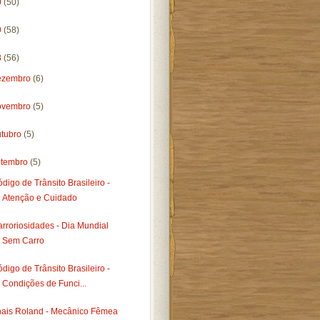
0
(50)
9
(58)
8
(56)
ezembro
(6)
ovembro
(5)
utubro
(5)
etembro
(5)
digo de Trânsito Brasileiro -
Atenção e Cuidado
rroriosidades - Dia Mundial
Sem Carro
digo de Trânsito Brasileiro -
Condições de Funci...
hais Roland - Mecânico Fêmea