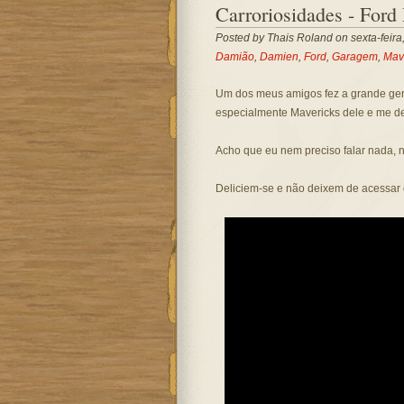
Carroriosidades - Ford
Posted by
Thais Roland
on sexta-feira
Damião
,
Damien
,
Ford
,
Garagem
,
Mav
Um dos meus amigos fez a grande gent
especialmente Mavericks dele e me de
Acho que eu nem preciso falar nada, 
Deliciem-se e não deixem de acessar 