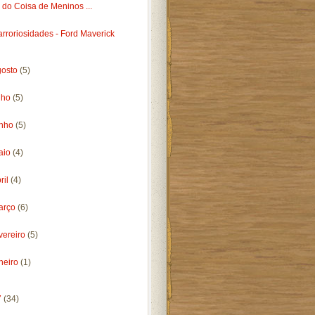
do Coisa de Meninos ...
rroriosidades - Ford Maverick
gosto
(5)
lho
(5)
unho
(5)
aio
(4)
ril
(4)
arço
(6)
vereiro
(5)
neiro
(1)
7
(34)