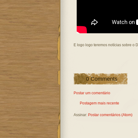
E logo logo teremos notícias sobre o 
0 Comments
Postar um comentário
Postagem mais recente
Assinar:
Postar comentários (Atom)