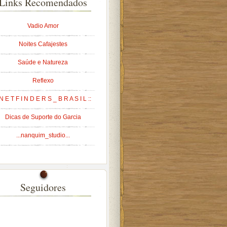
Links Recomendados
Vadio Amor
Noites Cafajestes
Saúde e Natureza
Reflexo
 N E T F I N D E R S _ B R A S I L ::
Dicas de Suporte do Garcia
...nanquim_studio...
Seguidores