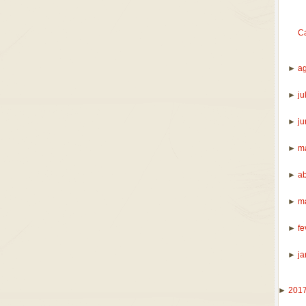
Ca
►
a
►
ju
►
j
►
m
►
ab
►
m
►
fe
►
ja
►
201