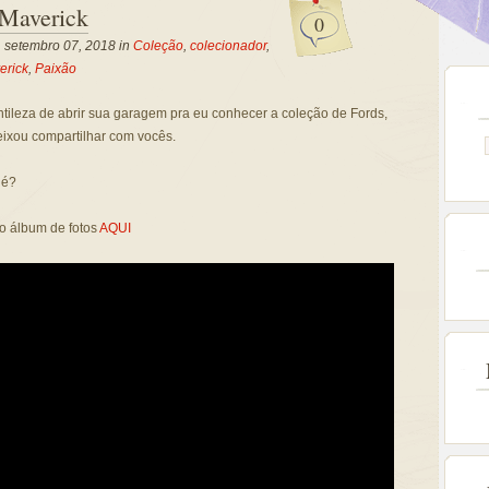
 Maverick
0
, setembro 07, 2018 in
Coleção
,
colecionador
,
erick
,
Paixão
ileza de abrir sua garagem pra eu conhecer a coleção de Fords,
ixou compartilhar com vocês.
né?
o álbum de fotos
AQUI