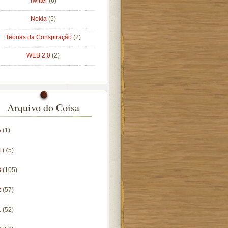
Twitter
(6)
Nokia
(5)
Teorias da Conspiração
(2)
WEB 2.0
(2)
Arquivo do Coisa
5
(1)
4
(75)
3
(105)
2
(57)
1
(52)