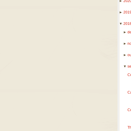
►
202
►
201
▼
201
►
d
►
n
►
o
▼
s
Có
Ca
Có
T