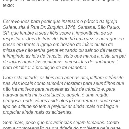
texto:
Escrevo-lhes para pedir que instruam o pároco da Igreja
Salete, sita à Rua Dr. Zuquim, 1746, Santana, São Paulo,
SP, que lembre a seus fiéis sobre a importância de se
respeitar as leis de trânsito. Não há uma vez sequer que eu
passe em frente à igreja em horário de início ou fim de
missa que não tenha gente entrando ou saindo da mesma,
infringindo as leis de trânsito, visto que marca a pista um par
de faixas amarelas contínuas, acrescidas de "tartarugas"
para enfatizar a proibição de tal manobra.
Com esta atitude, os fiéis não apenas atrapalham o trânsito
nas vias locais como também mostram para seus filhos que
não há motivos para respeitar as leis de trânsito e, para
agravar ainda mais a situação, aquela é uma região
perigosa, onde vários acidentes já ocorreram e onde este
tipo de atitude só tem a prejudicar ainda mais o tráfego e
propiciar ainda mais os acidentes.
Sem mais, peço que providências sejam tomadas. Conto
com a compreensão da gravidade do problema pela parte