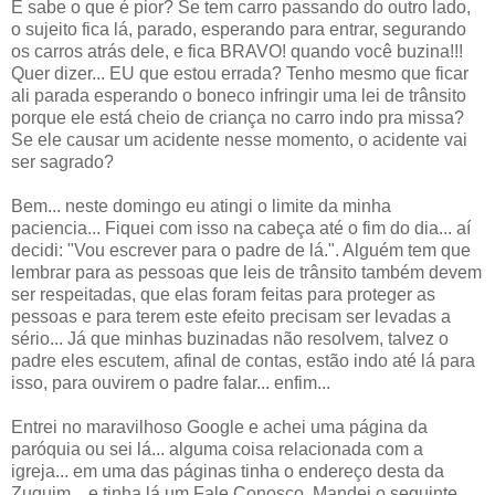
E sabe o que é pior? Se tem carro passando do outro lado,
o sujeito fica lá, parado, esperando para entrar, segurando
os carros atrás dele, e fica BRAVO! quando você buzina!!!
Quer dizer... EU que estou errada? Tenho mesmo que ficar
ali parada esperando o boneco infringir uma lei de trânsito
porque ele está cheio de criança no carro indo pra missa?
Se ele causar um acidente nesse momento, o acidente vai
ser sagrado?
Bem... neste domingo eu atingi o limite da minha
paciencia... Fiquei com isso na cabeça até o fim do dia... aí
decidi: "Vou escrever para o padre de lá.". Alguém tem que
lembrar para as pessoas que leis de trânsito também devem
ser respeitadas, que elas foram feitas para proteger as
pessoas e para terem este efeito precisam ser levadas a
sério... Já que minhas buzinadas não resolvem, talvez o
padre eles escutem, afinal de contas, estão indo até lá para
isso, para ouvirem o padre falar... enfim...
Entrei no maravilhoso Google e achei uma página da
paróquia ou sei lá... alguma coisa relacionada com a
igreja... em uma das páginas tinha o endereço desta da
Zuquim... e tinha lá um Fale Conosco. Mandei o seguinte