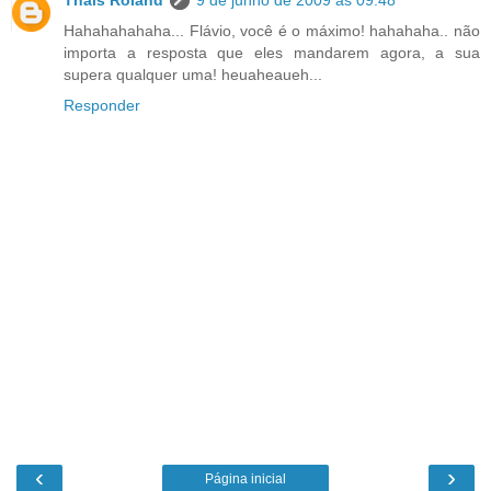
Thais Roland
9 de junho de 2009 às 09:48
Hahahahahaha... Flávio, você é o máximo! hahahaha.. não
importa a resposta que eles mandarem agora, a sua
supera qualquer uma! heuaheaueh...
Responder
‹
›
Página inicial