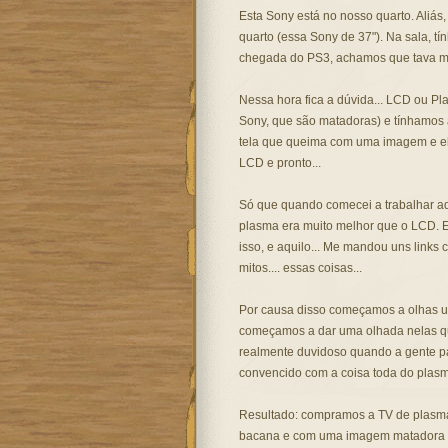
Esta Sony está no nosso quarto. Aliás
quarto (essa Sony de 37"). Na sala, t
chegada do PS3, achamos que tava me
Nessa hora fica a dúvida... LCD ou P
Sony, que são matadoras) e tínhamos 
tela que queima com uma imagem e ela f
LCD e pronto...
Só que quando comecei a trabalhar aq
plasma era muito melhor que o LCD. El
isso, e aquilo... Me mandou uns link
mitos.... essas coisas...
Por causa disso começamos a olhas 
começamos a dar uma olhada nelas qua
realmente duvidoso quando a gente 
convencido com a coisa toda do plasm
Resultado: compramos a TV de plasma.
bacana e com uma imagem matadora e