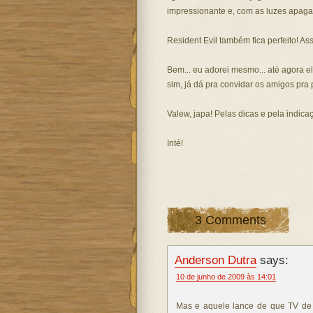
impressionante e, com as luzes apagad
Resident Evil também fica perfeito! Assus
Bem... eu adorei mesmo... até agora 
sim, já dá pra convidar os amigos pra 
Valew, japa! Pelas dicas e pela indica
Inté!
3 Comments
Anderson Dutra
says:
10 de junho de 2009 às 14:01
Mas e aquele lance de que TV de 