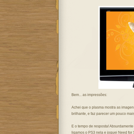
Bem... as impressões:
Achei que o plasma mostra as imagen
brilhante, e faz parecer um pouco mai
E o tempo de resposta! Absurdamente
ligamos o PS3 nela e joguei Need for S