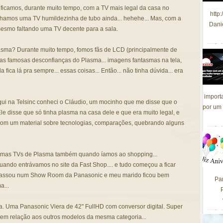
, ficamos, durante muito tempo, com a TV mais legal da casa no
http
ínhamos uma TV humildezinha de tubo ainda... hehehe... Mas, com a
Dani
smo faltando uma TV decente para a sala.
lasma? Durante muito tempo, fomos fãs de LCD (principalmente de
as famosas desconfianças do Plasma... imagens fantasmas na tela,
ica lá pra sempre... essas coisas... Então... não tinha dúvida... era
import
ui na Telsinc conheci o Cláudio, um mocinho que me disse que o
por um 
e disse que só tinha plasma na casa dele e que era muito legal, e
s com um material sobre tecnologias, comparações, quebrando alguns
umas TVs de Plasma também quando íamos ao shopping...
ndo entrávamos no site da Fast Shop.... e tudo começou a ficar
passou num Show Room da Panasonic e meu marido ficou bem
Pa
a...
 Uma Panasonic Viera de 42" FullHD com conversor digital. Super
m relação aos outros modelos da mesma categoria...