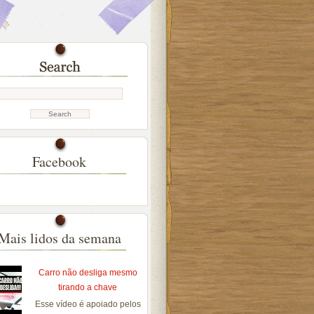
Facebook
Mais lidos da semana
Carro não desliga mesmo
tirando a chave
Esse vídeo é apoiado pelos