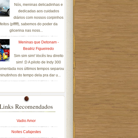
Nós, meninas delicadinhas e
dedicadas aos cuidados
diários com nossos corpinhos
feitos (pfffff), sabemos do poder da
glicerina nas noss...
Meninas que Detonam -
Beatriz Figueiredo
Sim sim sim! Vocês leu direito
sim! :D A piloto de Indy 300
omentada nos últimos tempos separou
inutinhos do tempo dela pra dar u...
Links Recomendados
Vadio Amor
Noites Cafajestes