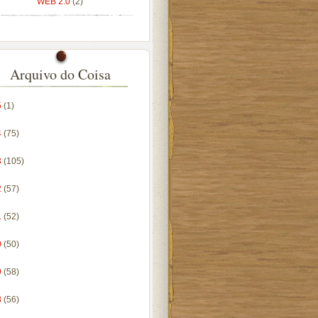
WEB 2.0
(2)
Arquivo do Coisa
5
(1)
4
(75)
3
(105)
2
(57)
1
(52)
0
(50)
9
(58)
8
(56)