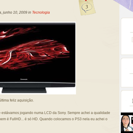
3
a, junho 10, 2009 in
Tecnologia
ltima feliz aquisição.
 estávamos jogando numa LCD da Sony. Sempre achei a qualidade
nem é FullHD... é só HD. Quando colocamos o PS3 nela eu achei o