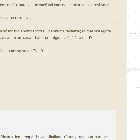
as então, parece que você vai conseguir tocar nos carros! Amei!
tador! Brrrr... <:-(
::
ela só mostrou pontos fortes... nenhuma reclamação mesmo! Agora
passarem em casa... hahaha... alguns até já foram... :D
ção da nossa super TV! :D
Plasma tem tempo de vida limitado (Pareca que são não sei