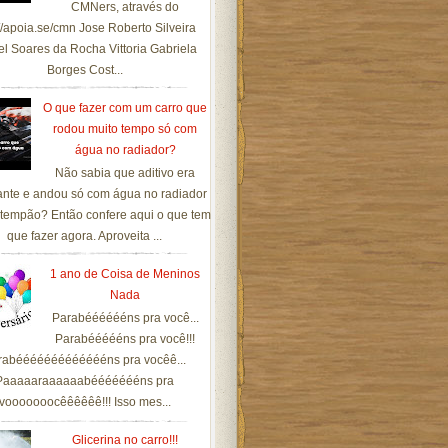
CMNers, através do
://apoia.se/cmn Jose Roberto Silveira
el Soares da Rocha Vittoria Gabriela
Borges Cost...
O que fazer com um carro que
rodou muito tempo só com
água no radiador?
Não sabia que aditivo era
ante e andou só com água no radiador
tempão? Então confere aqui o que tem
que fazer agora. Aproveita ...
1 ano de Coisa de Meninos
Nada
Parabééééééns pra você...
Parabéééééns pra você!!!
rabéééééééééééééns pra vocêê...
Paaaaaraaaaaabéééééééns pra
vooooooocêêêêêê!!! Isso mes...
Glicerina no carro!!!