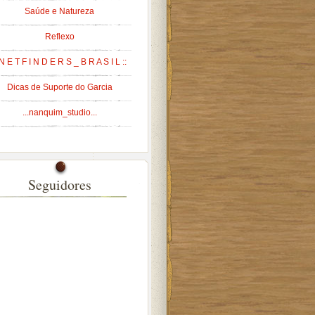
Saúde e Natureza
Reflexo
 N E T F I N D E R S _ B R A S I L ::
Dicas de Suporte do Garcia
...nanquim_studio...
Seguidores