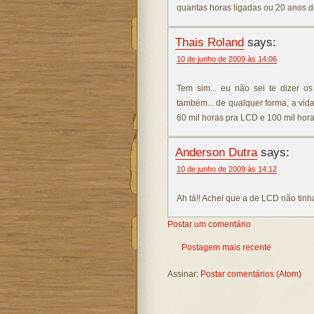
quantas horas ligadas ou 20 anos 
Thais Roland
says:
10 de junho de 2009 às 14:06
Tem sim... eu não sei te dizer os
também... de qualquer forma, a vida
60 mil horas pra LCD e 100 mil hora
Anderson Dutra
says:
10 de junho de 2009 às 14:12
Ah tá!! Achei que a de LCD não tinh
Postar um comentário
Postagem mais recente
Assinar:
Postar comentários (Atom)