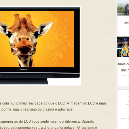
per
mais c
uns m
s com muito mais realidade do que o LCD. A imagem do LCD é mais
s bonita, mas o realismo do plasma é admirável!
 superior ao do LCD você sente mesmo a diferença. Quando
peed pela primeira vez... a diferença foi notável! O realismo é