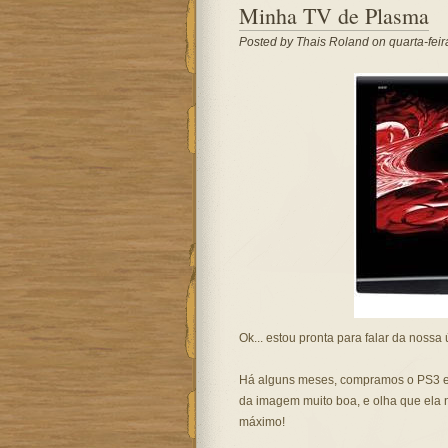
Minha TV de Plasma
Posted by
Thais Roland
on quarta-feir
Ok... estou pronta para falar da nossa ú
Há alguns meses, compramos o PS3 e
da imagem muito boa, e olha que ela 
máximo!