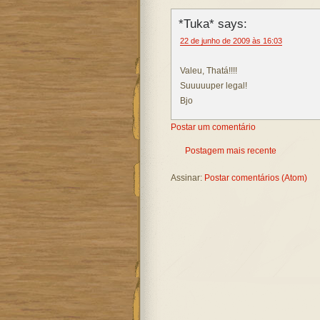
*Tuka* says:
22 de junho de 2009 às 16:03
Valeu, Thatá!!!!
Suuuuuper legal!
Bjo
Postar um comentário
Postagem mais recente
Assinar:
Postar comentários (Atom)