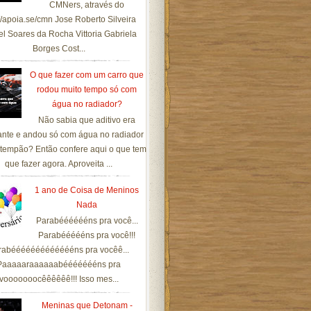
CMNers, através do
://apoia.se/cmn Jose Roberto Silveira
el Soares da Rocha Vittoria Gabriela
Borges Cost...
O que fazer com um carro que
rodou muito tempo só com
água no radiador?
Não sabia que aditivo era
ante e andou só com água no radiador
tempão? Então confere aqui o que tem
que fazer agora. Aproveita ...
1 ano de Coisa de Meninos
Nada
Parabééééééns pra você...
Parabéééééns pra você!!!
rabéééééééééééééns pra vocêê...
Paaaaaraaaaaabéééééééns pra
vooooooocêêêêêê!!! Isso mes...
Meninas que Detonam -