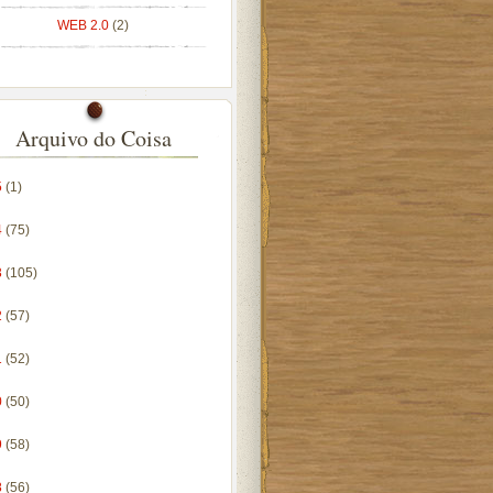
WEB 2.0
(2)
Arquivo do Coisa
5
(1)
4
(75)
3
(105)
2
(57)
1
(52)
0
(50)
9
(58)
8
(56)