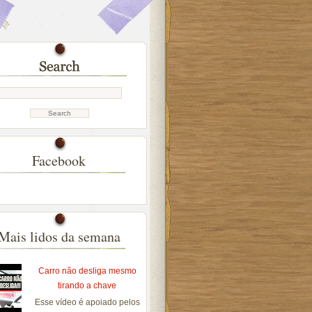
Facebook
Mais lidos da semana
Carro não desliga mesmo
tirando a chave
Esse vídeo é apoiado pelos