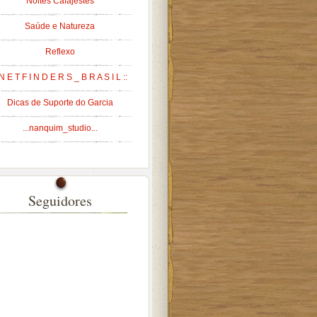
Noites Cafajestes
Saúde e Natureza
Reflexo
 N E T F I N D E R S _ B R A S I L ::
Dicas de Suporte do Garcia
...nanquim_studio...
Seguidores