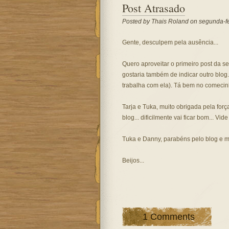
Post Atrasado
Posted by
Thais Roland
on segunda-fe
Gente, desculpem pela ausência...
Quero aproveitar o primeiro post da s
gostaria também de indicar outro blog.
trabalha com ela). Tá bem no comecinh
Tarja e Tuka, muito obrigada pela for
blog... dificilmente vai ficar bom... Vid
Tuka e Danny, parabéns pelo blog e m
Beijos...
1 Comments