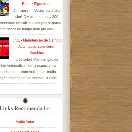
Beatriz Figueiredo
Sim sim sim! Vocês leu direito
sim! :D A piloto de Indy 300
omentada nos últimos tempos separou
inutinhos do tempo dela pra dar u...
LIVE - Manutenção de Câmbio
Automático, com Keren
Kambios
Live sobre Manutenção de
bio Automático, com a especialista
renkambios com muita, mas muita
ação importante mesmoooo!!!! Esse ...
Links Recomendados
Vadio Amor