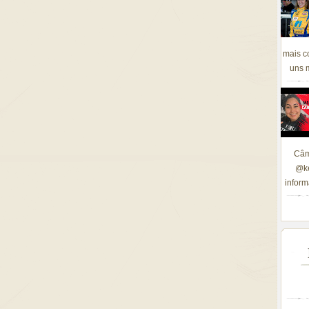
mais c
uns m
Câm
@ke
inform