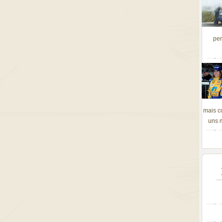
per
mais c
uns m