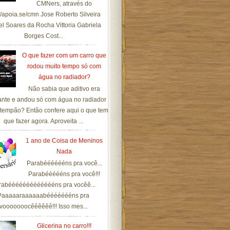
CMNers, através do
://apoia.se/cmn Jose Roberto Silveira
el Soares da Rocha Vittoria Gabriela
Borges Cost...
O que fazer com um carro que
rodou muito tempo só com
água no radiador?
Não sabia que aditivo era
ante e andou só com água no radiador
tempão? Então confere aqui o que tem
que fazer agora. Aproveita ...
1 ano de Coisa de Meninos
Nada
Parabééééééns pra você...
Parabéééééns pra você!!!
rabéééééééééééééns pra vocêê...
Paaaaaraaaaaabéééééééns pra
vooooooocêêêêêê!!! Isso mes...
Glicerina no carro!!!