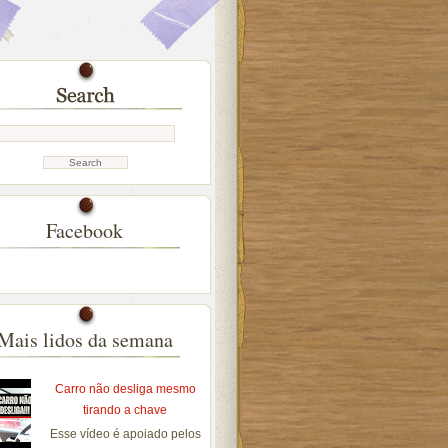
Facebook
Mais lidos da semana
Carro não desliga mesmo
tirando a chave
Esse vídeo é apoiado pelos