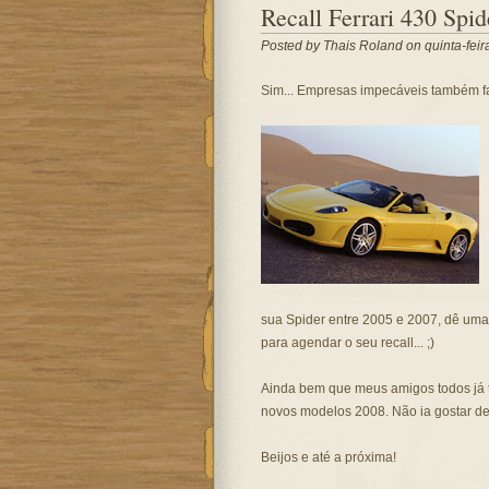
Recall Ferrari 430 Spid
Posted by
Thais Roland
on quinta-feir
Sim... Empresas impecáveis também faz
sua Spider entre 2005 e 2007, dê uma 
para agendar o seu recall... ;)
Ainda bem que meus amigos todos já t
novos modelos 2008. Não ia gostar de
Beijos e até a próxima!