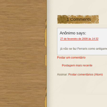
1 Comments
Anônimo says:
27 de fevereiro de 2009 às 14:32
já não se faz Ferraris como antigam
Postar um comentário
Postagem mais recente
Assinar:
Postar comentários (Atom)