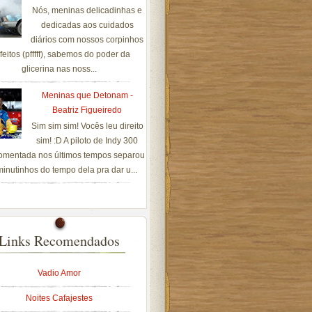
Nós, meninas delicadinhas e
dedicadas aos cuidados
diários com nossos corpinhos
feitos (pfffff), sabemos do poder da
glicerina nas noss...
Meninas que Detonam -
Beatriz Figueiredo
Sim sim sim! Vocês leu direito
sim! :D A piloto de Indy 300
omentada nos últimos tempos separou
inutinhos do tempo dela pra dar u...
Links Recomendados
Vadio Amor
Noites Cafajestes