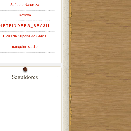
Saúde e Natureza
Reflexo
 N E T F I N D E R S _ B R A S I L ::
Dicas de Suporte do Garcia
...nanquim_studio...
Seguidores