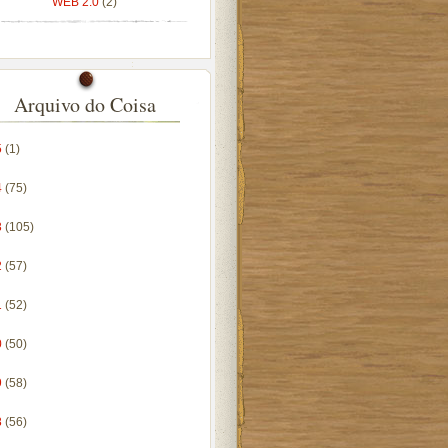
WEB 2.0
(2)
Arquivo do Coisa
5
(1)
4
(75)
3
(105)
2
(57)
1
(52)
0
(50)
9
(58)
8
(56)