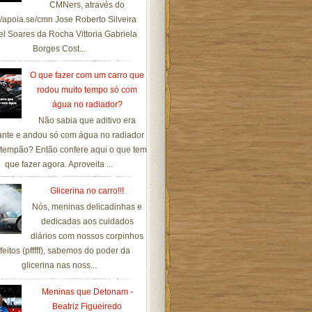
CMNers, através do
://apoia.se/cmn Jose Roberto Silveira
el Soares da Rocha Vittoria Gabriela
Borges Cost...
O que fazer com um carro que
rodou muito tempo só com
água no radiador?
Não sabia que aditivo era
ante e andou só com água no radiador
tempão? Então confere aqui o que tem
que fazer agora. Aproveita ...
Glicerina no carro!!!
Nós, meninas delicadinhas e
dedicadas aos cuidados
diários com nossos corpinhos
feitos (pfffff), sabemos do poder da
glicerina nas noss...
Meninas que Detonam -
Beatriz Figueiredo