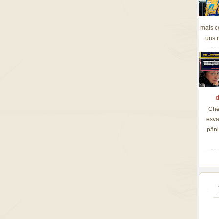
mais c
uns m
d
Che
esva
pâni