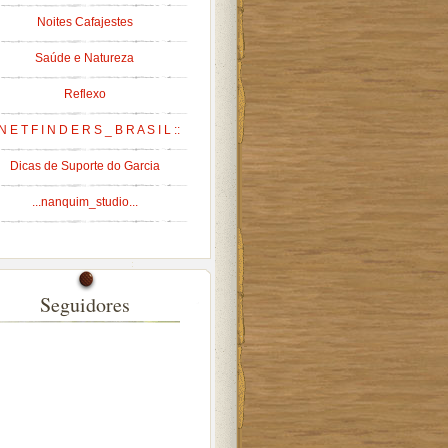
Noites Cafajestes
Saúde e Natureza
Reflexo
 N E T F I N D E R S _ B R A S I L ::
Dicas de Suporte do Garcia
...nanquim_studio...
Seguidores