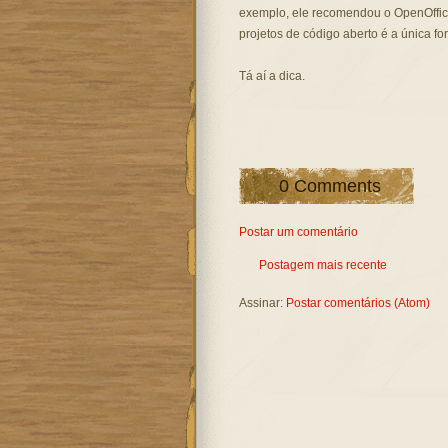
exemplo, ele recomendou o OpenOffice
projetos de código aberto é a única fo
Tá aí a dica.
0 Comments
Postar um comentário
Postagem mais recente
Assinar:
Postar comentários (Atom)