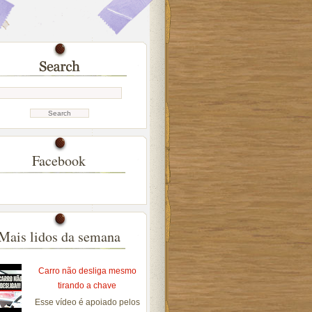
Facebook
Mais lidos da semana
Carro não desliga mesmo
tirando a chave
Esse vídeo é apoiado pelos