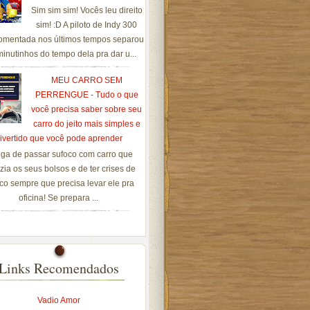
Sim sim sim! Vocês leu direito
sim! :D A piloto de Indy 300
omentada nos últimos tempos separou
inutinhos do tempo dela pra dar u...
MEU CARRO SEM
PERRENGUE - Tudo o que
você precisa saber sobre seu
carro do jeito mais simples e
ivertido que você pode aprender
ga de passar sufoco com carro que
zia os seus bolsos e de ter crises de
co sempre que precisa levar ele pra
oficina! Se prepara ...
Links Recomendados
Vadio Amor