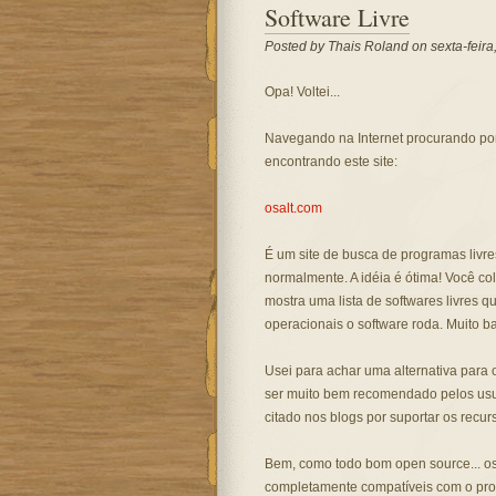
Software Livre
Posted by
Thais Roland
on sexta-feira
Opa! Voltei...
Navegando na Internet procurando po
encontrando este site:
osalt.com
É um site de busca de programas livr
normalmente. A idéia é ótima! Você co
mostra uma lista de softwares livres 
operacionais o software roda. Muito b
Usei para achar uma alternativa par
ser muito bem recomendado pelos usu
citado nos blogs por suportar os recu
Bem, como todo bom open source... os
completamente compatíveis com o progr