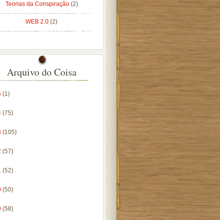
Teorias da Conspiração
(2)
WEB 2.0
(2)
Arquivo do Coisa
5
(1)
4
(75)
3
(105)
2
(57)
1
(52)
0
(50)
9
(58)