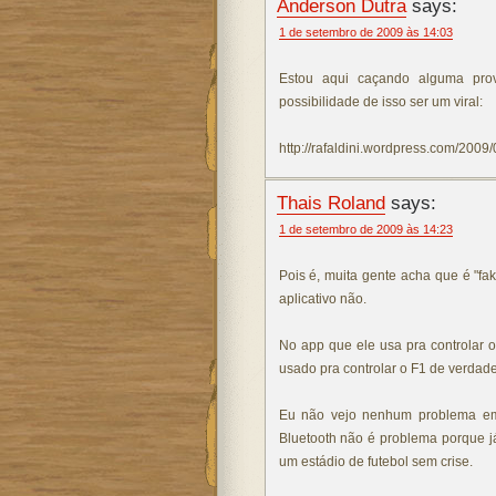
Anderson Dutra
says:
1 de setembro de 2009 às 14:03
Estou aqui caçando alguma prov
possibilidade de isso ser um viral:
http://rafaldini.wordpress.com/2009
Thais Roland
says:
1 de setembro de 2009 às 14:23
Pois é, muita gente acha que é "fa
aplicativo não.
No app que ele usa pra controlar o
usado pra controlar o F1 de verdade
Eu não vejo nenhum problema em
Bluetooth não é problema porque já 
um estádio de futebol sem crise.