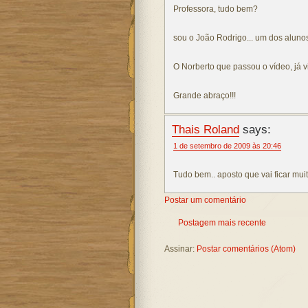
Professora, tudo bem?
sou o João Rodrigo... um dos alunos
O Norberto que passou o vídeo, já vi
Grande abraço!!!
Thais Roland
says:
1 de setembro de 2009 às 20:46
Tudo bem.. aposto que vai ficar mu
Postar um comentário
Postagem mais recente
Assinar:
Postar comentários (Atom)