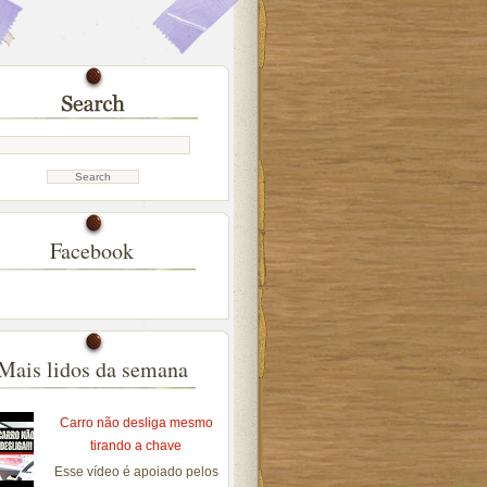
Facebook
Mais lidos da semana
Carro não desliga mesmo
tirando a chave
Esse vídeo é apoiado pelos