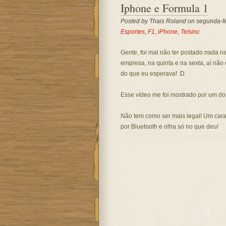
Iphone e Formula 1
Posted by
Thais Roland
on segunda-fe
Esportes
,
F1
,
iPhone
,
Telsinc
Gente, foi mal não ter postado nada na
empresa, na quinta e na sexta, aí não
do que eu esperava! :D
Esse vídeo me foi mostrado por um do
Não tem como ser mais legal! Um cara
por Bluetooth e olha só no que deu!