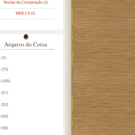
Teorias da Conspiração
(2)
WEB 2.0
(2)
Arquivo do Coisa
5
(1)
4
(75)
3
(105)
2
(57)
1
(52)
0
(50)
9
(58)