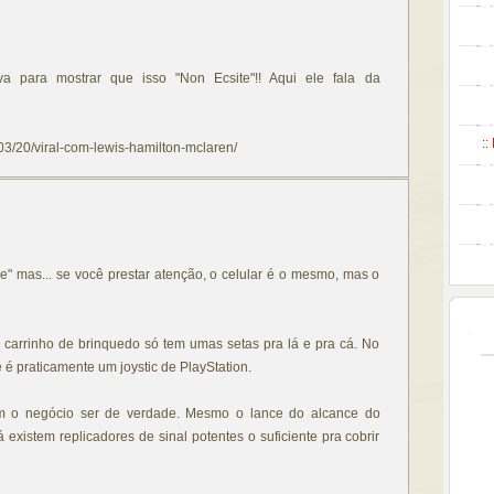
a para mostrar que isso "Non Ecsite"!! Aqui ele fala da
::
/03/20/viral-com-lewis-hamilton-mclaren/
ke" mas... se você prestar atenção, o celular é o mesmo, mas o
 carrinho de brinquedo só tem umas setas pra lá e pra cá. No
 é praticamente um joystic de PlayStation.
 o negócio ser de verdade. Mesmo o lance do alcance do
existem replicadores de sinal potentes o suficiente pra cobrir