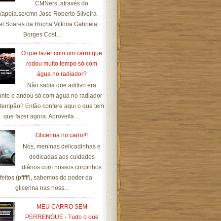
CMNers, através do
://apoia.se/cmn Jose Roberto Silveira
el Soares da Rocha Vittoria Gabriela
Borges Cost...
O que fazer com um carro que
rodou muito tempo só com
água no radiador?
Não sabia que aditivo era
ante e andou só com água no radiador
tempão? Então confere aqui o que tem
que fazer agora. Aproveita ...
Glicerina no carro!!!
Nós, meninas delicadinhas e
dedicadas aos cuidados
diários com nossos corpinhos
feitos (pfffff), sabemos do poder da
glicerina nas noss...
MEU CARRO SEM
PERRENGUE - Tudo o que