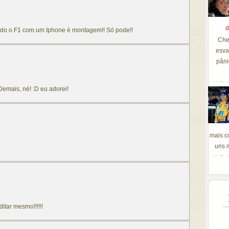
d
ando o F1 com um Iphone é montagem!! Só pode!!
Che
esva
pâni
Demais, né! :D eu adorei!
mais c
uns m
itar mesmo!!!!!!