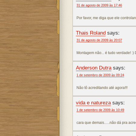
31 de agosto de 2009 às 17:46
Por favor, me diga que ele control
Thais Roland
says:
31 de agosto de 2009 às 20:07
Montagem não... é tudo verdade! :) 
Anderson Dutra
says:
1 de setembro de 2009 às 09:24
Não tô acreditando até agora!!!
vida e natureza
says:
1 de setembro de 2009 às 10:49
cara que demais......não dá pra acred