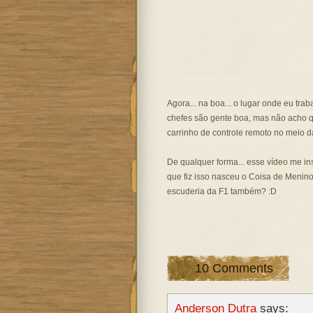
Agora... na boa... o lugar onde eu tra
chefes são gente boa, mas não acho q
carrinho de controle remoto no meio 
De qualquer forma... esse vídeo me ins
que fiz isso nasceu o Coisa de Meni
escuderia da F1 também? :D
10 Comments
Anderson Dutra
says: