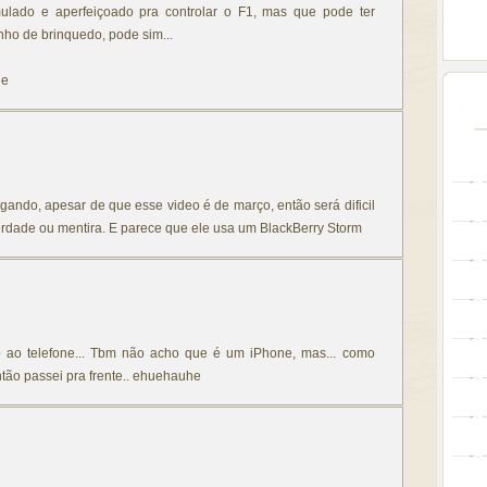
rmulado e aperfeiçoado pra controlar o F1, mas que pode ter
inho de brinquedo, pode sim...
he
igando, apesar de que esse video é de março, então será dificil
rdade ou mentira. E parece que ele usa um BlackBerry Storm
o ao telefone... Tbm não acho que é um iPhone, mas... como
ão passei pra frente.. ehuehauhe