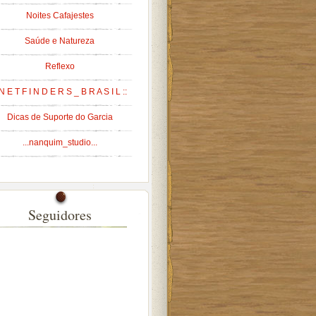
Noites Cafajestes
Saúde e Natureza
Reflexo
 N E T F I N D E R S _ B R A S I L ::
Dicas de Suporte do Garcia
...nanquim_studio...
Seguidores