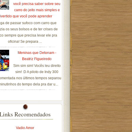
você precisa saber sobre seu
carro do jeito mais simples e
ivertido que você pode aprender
ga de passar sufoco com carro que
zia os seus bolsos e de ter crises de
co sempre que precisa levar ele pra
oficina! Se prepara ...
Meninas que Detonam -
Beatriz Figueiredo
Sim sim sim! Vocês leu direito
sim! :D A piloto de Indy 300
omentada nos últimos tempos separou
inutinhos do tempo dela pra dar u...
Links Recomendados
Vadio Amor