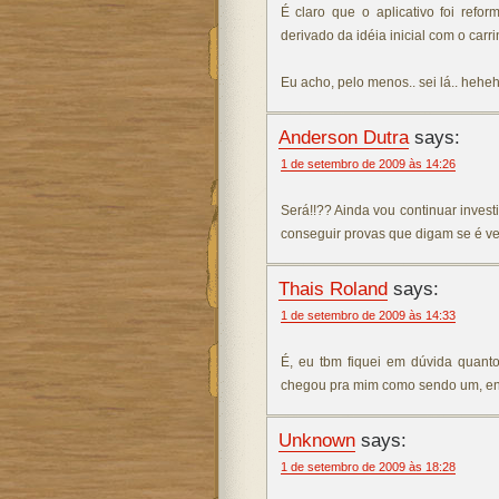
É claro que o aplicativo foi refo
derivado da idéia inicial com o carr
Eu acho, pelo menos.. sei lá.. hehe
Anderson Dutra
says:
1 de setembro de 2009 às 14:26
Será!!?? Ainda vou continuar invest
conseguir provas que digam se é ve
Thais Roland
says:
1 de setembro de 2009 às 14:33
É, eu tbm fiquei em dúvida quant
chegou pra mim como sendo um, ent
Unknown
says:
1 de setembro de 2009 às 18:28