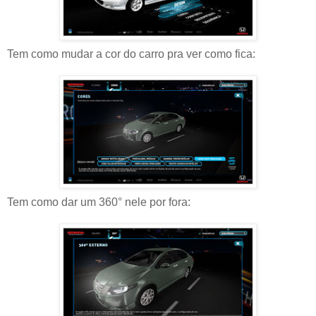
Tem como mudar a cor do carro pra ver como fica:
Tem como dar um 360° nele por fora: