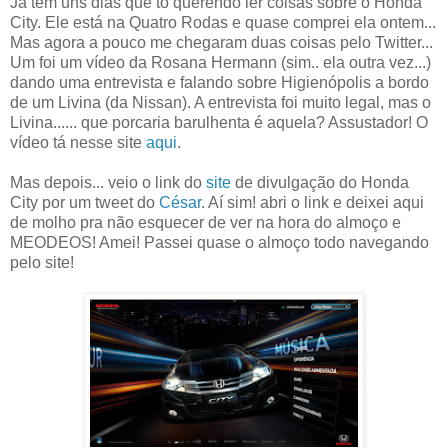
Já tem uns dias que to querendo ler coisas sobre o Honda
City. Ele está na Quatro Rodas e quase comprei ela ontem...
Mas agora a pouco me chegaram duas coisas pelo Twitter...
Um foi um vídeo da Rosana Hermann (sim.. ela outra vez...)
dando uma entrevista e falando sobre Higienópolis a bordo
de um Livina (da Nissan). A entrevista foi muito legal, mas o
Livina...... que porcaria barulhenta é aquela? Assustador! O
vídeo tá nesse site
aqui
.
Mas depois... veio o link do
site
de divulgação do Honda
City por um tweet do
César
. Aí sim! abri o link e deixei aqui
de molho pra não esquecer de ver na hora do almoço e
MEODEOS! Amei! Passei quase o almoço todo navegando
pelo site!