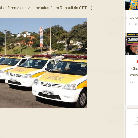
is diferente que vai encontrar é um Renault da CET... :(
mais c
uns m
d
Che
esva
pâni