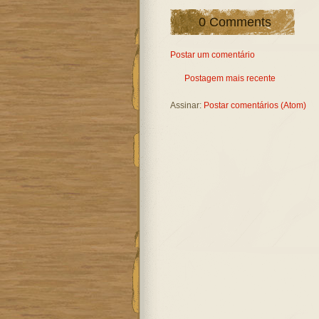
0 Comments
Postar um comentário
Postagem mais recente
Assinar:
Postar comentários (Atom)