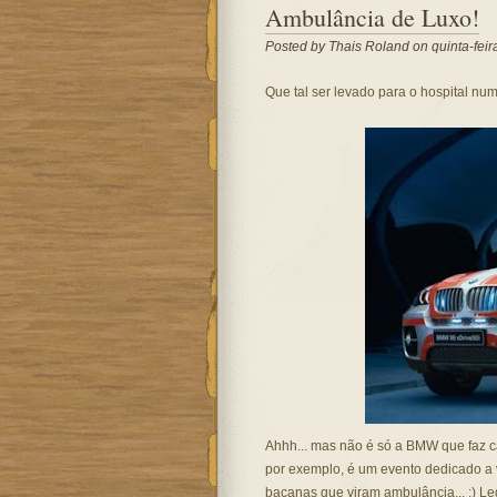
Ambulância de Luxo!
Posted by
Thais Roland
on quinta-feir
Que tal ser levado para o hospital n
Ahhh... mas não é só a BMW que faz ca
por exemplo, é um evento dedicado a 
bacanas que viram ambulância... :) Le