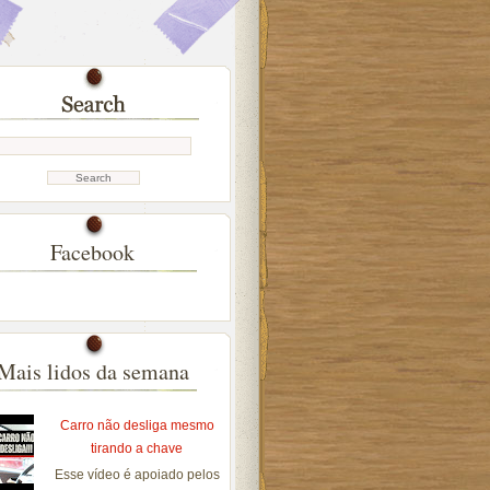
Facebook
Mais lidos da semana
Carro não desliga mesmo
tirando a chave
Esse vídeo é apoiado pelos