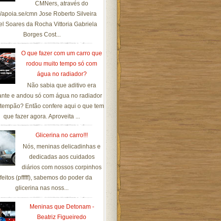
CMNers, através do
://apoia.se/cmn Jose Roberto Silveira
el Soares da Rocha Vittoria Gabriela
Borges Cost...
O que fazer com um carro que
rodou muito tempo só com
água no radiador?
Não sabia que aditivo era
ante e andou só com água no radiador
tempão? Então confere aqui o que tem
que fazer agora. Aproveita ...
Glicerina no carro!!!
Nós, meninas delicadinhas e
dedicadas aos cuidados
diários com nossos corpinhos
feitos (pfffff), sabemos do poder da
glicerina nas noss...
Meninas que Detonam -
Beatriz Figueiredo