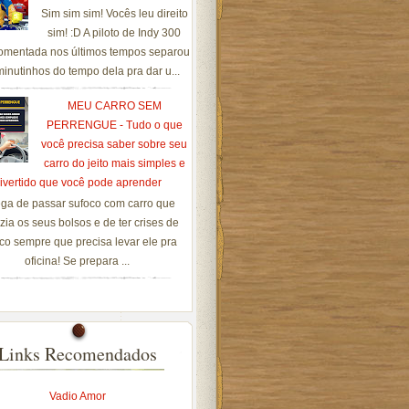
Sim sim sim! Vocês leu direito
sim! :D A piloto de Indy 300
omentada nos últimos tempos separou
inutinhos do tempo dela pra dar u...
MEU CARRO SEM
PERRENGUE - Tudo o que
você precisa saber sobre seu
carro do jeito mais simples e
ivertido que você pode aprender
ga de passar sufoco com carro que
zia os seus bolsos e de ter crises de
co sempre que precisa levar ele pra
oficina! Se prepara ...
Links Recomendados
Vadio Amor