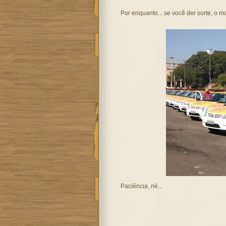
Por enquanto... se você der sorte, o ma
Paciência, né...