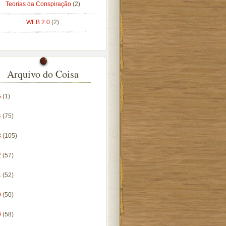
Teorias da Conspiração
(2)
WEB 2.0
(2)
Arquivo do Coisa
5
(1)
4
(75)
3
(105)
2
(57)
1
(52)
0
(50)
9
(58)