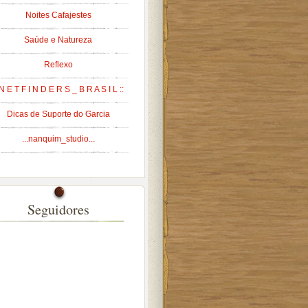
Noites Cafajestes
Saúde e Natureza
Reflexo
 N E T F I N D E R S _ B R A S I L ::
Dicas de Suporte do Garcia
...nanquim_studio...
Seguidores