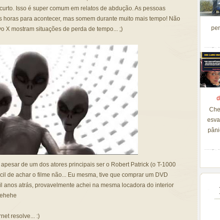
urto. Isso é super comum em relatos de abdução. As pessoas
 horas para acontecer, mas somem durante muito mais tempo! Não
per
vo X mostram situações de perda de tempo... ;)
d
Che
esva
pâni
, apesar de um dos atores principais ser o Robert Patrick (o T-1000
ácil de achar o filme não... Eu mesma, tive que comprar um DVD
mil anos atrás, provavelmente achei na mesma locadora do interior
hehehe
t resolve... :)