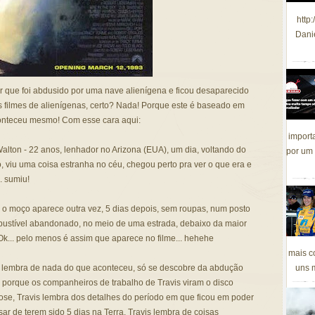
http
Dani
or que foi abdusido por uma nave alienígena e ficou desaparecido
tros filmes de alienígenas, certo? Nada! Porque este é baseado em
 aconteceu mesmo! Com esse cara aqui:
import
Walton - 22 anos, lenhador no Arizona (EUA), um dia, voltando do
por um 
o, viu uma coisa estranha no céu, chegou perto pra ver o que era e
. sumiu!
.. o moço aparece outra vez, 5 dias depois, sem roupas, num posto
ustível abandonado, no meio de uma estrada, debaixo da maior
Ok... pelo menos é assim que aparece no filme... hehehe
mais c
 lembra de nada do que aconteceu, só se descobre da abdução
uns m
porque os companheiros de trabalho de Travis viram o disco
se, Travis lembra dos detalhes do período em que ficou em poder
ar de terem sido 5 dias na Terra, Travis lembra de coisas