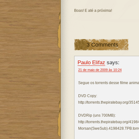
Boas! E até a próxima!
3 Comments
Paulo Elifaz
says:
21 de maio de 2009 às 10:24
Segue os torrents desse filme anima
DVD Copy:
http://torrents.thepiratebay.org/35
DVDRip (uns 700MB):
http://torrents.thepiratebay.org/419
Morsan(SweSub).4198428.TPB.torr