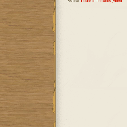
Assinar:
Postar comentários (Atom)