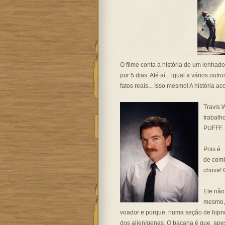
O filme conta a história de um lenhad
por 5 dias. Até aí... igual a vários ou
fatos reais... Isso mesmo! A história
Travis 
trabalh
PUFFF..
Pois é.
de comb
chuva! 
Ele não
mesmo, 
voador e porque, numa seção de hipno
dos alienígenas. O bacana é que, apes