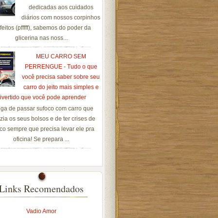
dedicadas aos cuidados
diários com nossos corpinhos
feitos (pfffff), sabemos do poder da
glicerina nas noss...
MEU CARRO SEM
PERRENGUE - Tudo o que
você precisa saber sobre seu
carro do jeito mais simples e
ivertido que você pode aprender
ga de passar sufoco com carro que
zia os seus bolsos e de ter crises de
co sempre que precisa levar ele pra
oficina! Se prepara ...
Links Recomendados
Vadio Amor