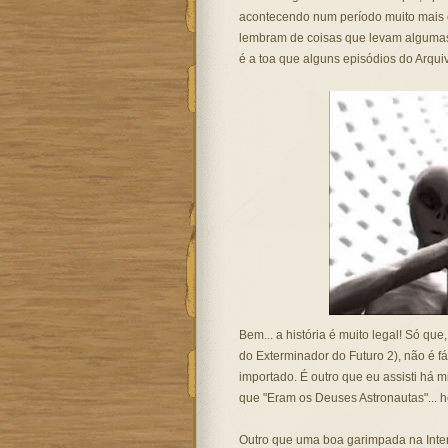
acontecendo num período muito mais c
lembram de coisas que levam algumas
é a toa que alguns episódios do Arqui
Bem... a história é muito legal! Só que
do Exterminador do Futuro 2), não é f
importado. É outro que eu assisti há 
que "Eram os Deuses Astronautas"... 
Outro que uma boa garimpada na Interne