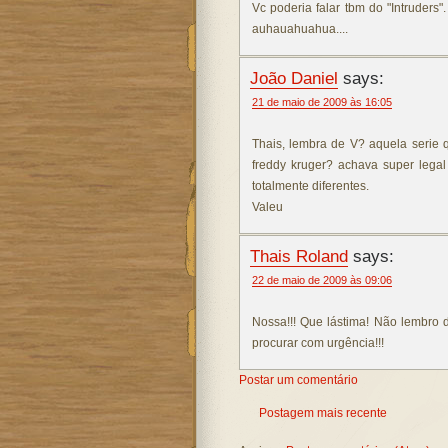
Vc poderia falar tbm do "Intruders"
auhauahuahua....
João Daniel
says:
21 de maio de 2009 às 16:05
Thais, lembra de V? aquela serie 
freddy kruger? achava super lega
totalmente diferentes.
Valeu
Thais Roland
says:
22 de maio de 2009 às 09:06
Nossa!!! Que lástima! Não lembro d
procurar com urgência!!!
Postar um comentário
Postagem mais recente