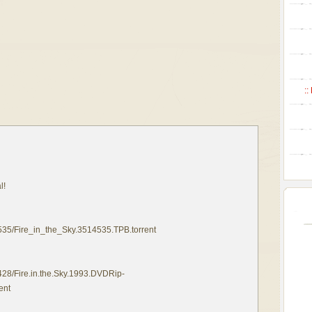
::
l!
14535/Fire_in_the_Sky.3514535.TPB.torrent
8428/Fire.in.the.Sky.1993.DVDRip-
ent