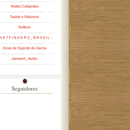
Noites Cafajestes
Saúde e Natureza
Reflexo
 N E T F I N D E R S _ B R A S I L ::
Dicas de Suporte do Garcia
...nanquim_studio...
Seguidores