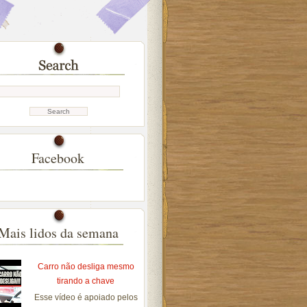
Facebook
Mais lidos da semana
Carro não desliga mesmo
tirando a chave
Esse vídeo é apoiado pelos