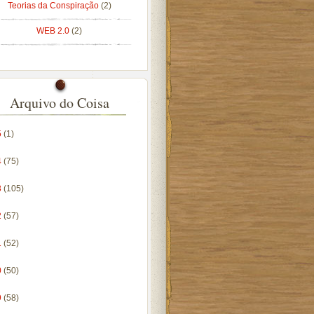
Teorias da Conspiração
(2)
WEB 2.0
(2)
Arquivo do Coisa
5
(1)
4
(75)
3
(105)
2
(57)
1
(52)
0
(50)
9
(58)