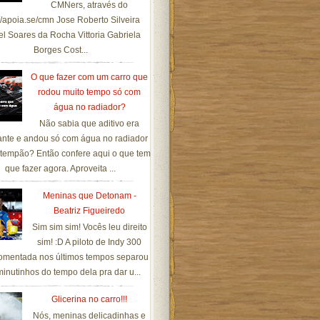
CMNers, através do
://apoia.se/cmn Jose Roberto Silveira
el Soares da Rocha Vittoria Gabriela
Borges Cost...
O que fazer com um carro que
rodou muito tempo só com
água no radiador?
Não sabia que aditivo era
ante e andou só com água no radiador
tempão? Então confere aqui o que tem
que fazer agora. Aproveita ...
Meninas que Detonam -
Beatriz Figueiredo
Sim sim sim! Vocês leu direito
sim! :D A piloto de Indy 300
omentada nos últimos tempos separou
inutinhos do tempo dela pra dar u...
Glicerina no carro!!!
Nós, meninas delicadinhas e