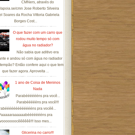
CMNers, através do
://apoia.se/cmn Jose Roberto Silveira
el Soares da Rocha Vittoria Gabriela
Borges Cost...
O que fazer com um carro que
rodou muito tempo só com
água no radiador?
Não sabia que aditivo era
ante e andou só com água no radiador
tempão? Então confere aqui o que tem
que fazer agora. Aproveita ...
1 ano de Coisa de Meninos
Nada
Parabééééééns pra você...
Parabéééééns pra você!!!
rabéééééééééééééns pra vocêê...
Paaaaaraaaaaabéééééééns pra
vooooooocêêêêêê!!! Isso mes...
Glicerina no carro!!!