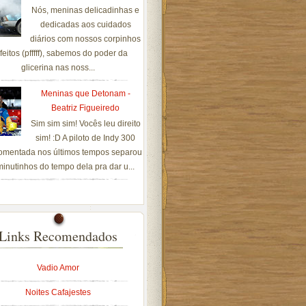
Nós, meninas delicadinhas e
dedicadas aos cuidados
diários com nossos corpinhos
feitos (pfffff), sabemos do poder da
glicerina nas noss...
Meninas que Detonam -
Beatriz Figueiredo
Sim sim sim! Vocês leu direito
sim! :D A piloto de Indy 300
omentada nos últimos tempos separou
inutinhos do tempo dela pra dar u...
Links Recomendados
Vadio Amor
Noites Cafajestes