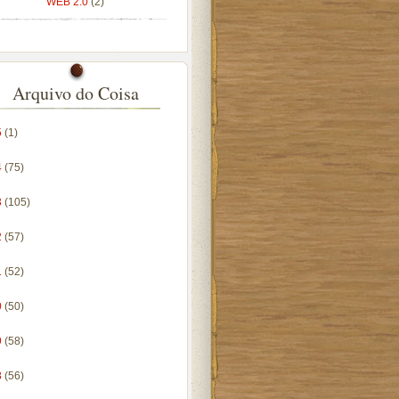
WEB 2.0
(2)
Arquivo do Coisa
5
(1)
4
(75)
3
(105)
2
(57)
1
(52)
0
(50)
9
(58)
8
(56)