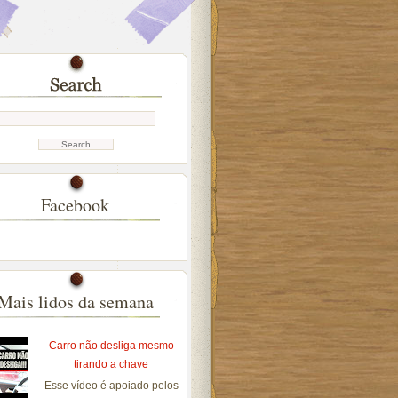
Facebook
Mais lidos da semana
Carro não desliga mesmo
tirando a chave
Esse vídeo é apoiado pelos