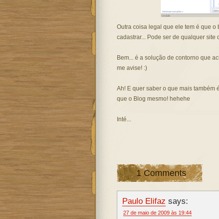
Outra coisa legal que ele tem é que o
cadastrar... Pode ser de qualquer site
Bem... é a solução de contorno que ach
me avise! :)
Ah! E quer saber o que mais também é
que o Blog mesmo!
hehehe
Inté
...
1 Comments
Paulo Elifaz
says:
27 de maio de 2009 às 19:44