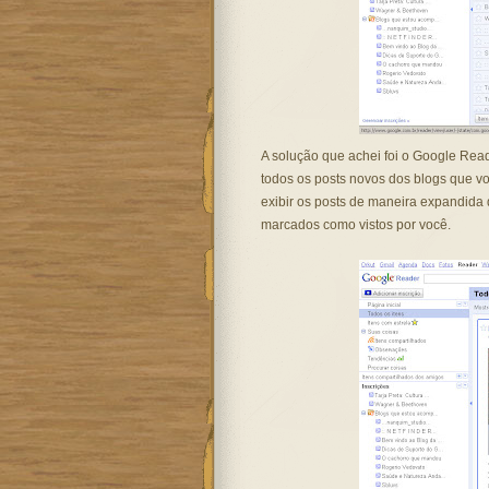
A solução que achei foi o Google
Read
todos os
posts
novos dos blogs que vo
exibir os
posts
de maneira expandida 
marcados como vistos por você.