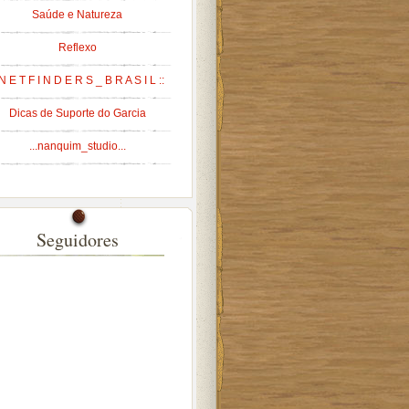
Saúde e Natureza
Reflexo
 N E T F I N D E R S _ B R A S I L ::
Dicas de Suporte do Garcia
...nanquim_studio...
Seguidores