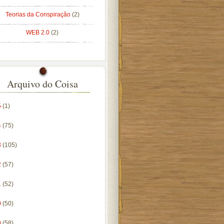
Teorias da Conspiração
(2)
WEB 2.0
(2)
Arquivo do Coisa
5
(1)
4
(75)
3
(105)
2
(57)
1
(52)
0
(50)
9
(58)