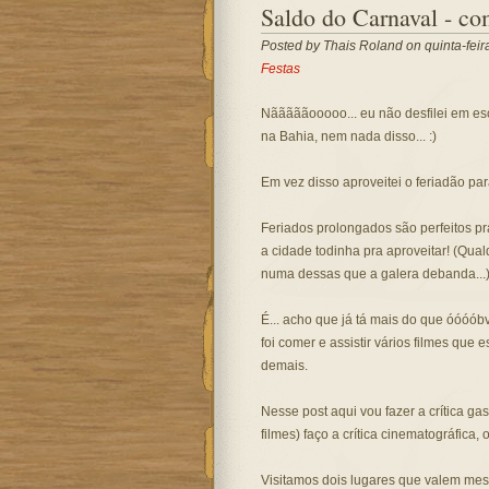
Saldo do Carnaval - co
Posted by
Thais Roland
on quinta-feir
Festas
Nãããããooooo... eu não desfilei em es
na Bahia, nem nada disso... :)
Em vez disso aproveitei o feriadão par
Feriados prolongados são perfeitos p
a cidade todinha pra aproveitar! (Qua
numa dessas que a galera debanda...
É... acho que já tá mais do que óóóó
foi comer e assistir vários filmes qu
demais.
Nesse post aqui vou fazer a crítica g
filmes) faço a crítica cinematográfica, 
Visitamos dois lugares que valem me