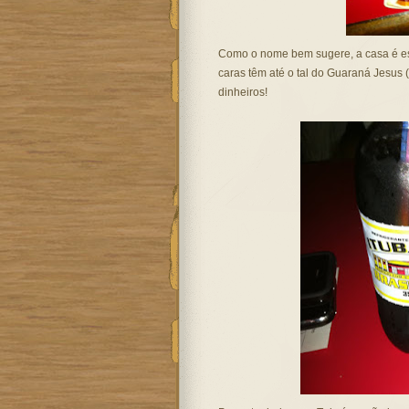
Como o nome bem sugere, a casa é espe
caras têm até o tal do Guaraná Jesus 
dinheiros!