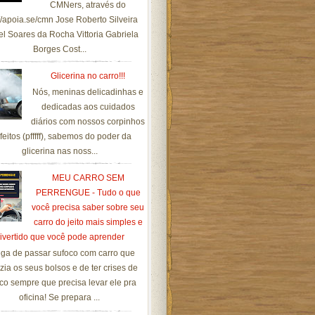
CMNers, através do
://apoia.se/cmn Jose Roberto Silveira
el Soares da Rocha Vittoria Gabriela
Borges Cost...
Glicerina no carro!!!
Nós, meninas delicadinhas e
dedicadas aos cuidados
diários com nossos corpinhos
feitos (pfffff), sabemos do poder da
glicerina nas noss...
MEU CARRO SEM
PERRENGUE - Tudo o que
você precisa saber sobre seu
carro do jeito mais simples e
ivertido que você pode aprender
ga de passar sufoco com carro que
zia os seus bolsos e de ter crises de
co sempre que precisa levar ele pra
oficina! Se prepara ...