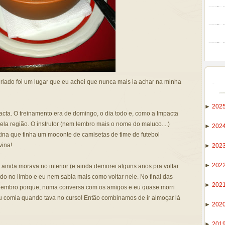
riado foi um lugar que eu achei que nunca mais ia achar na minha
►
202
cta. O treinamento era de domingo, o dia todo e, como a Impacta
pela região. O instrutor (nem lembro mais o nome do maluco....)
►
202
tina que tinha um mooonte de camisetas de time de futebol
vina!
►
202
►
202
ainda morava no interior (e ainda demorei alguns anos pra voltar
o no limbo e eu nem sabia mais como voltar nele. No final das
►
202
m lembro porque, numa conversa com os amigos e eu quase morri
u comia quando tava no curso! Então combinamos de ir almoçar lá
►
202
►
201