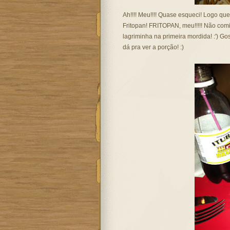
Ah!!!! Meu!!!! Quase esqueci! Logo qu
Fritopan! FRITOPAN, meu!!!!! Não comi
lagriminha na primeira mordida! :') Go
dá pra ver a porção! :)