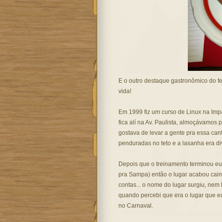
E o outro destaque gastronômico do fe
vida!
Em 1999 fiz um curso de Linux na Impa
fica alí na Av. Paulista, almoçávamos 
gostava de levar a gente pra essa can
penduradas no teto e a lasanha era di
Depois que o treinamento terminou eu 
pra Sampa) então o lugar acabou caind
contas... o nome do lugar surgiu, ne
quando percebi que era o lugar que e
no Carnaval.