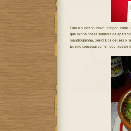
Fora o super saudável fritopan, comi
que minha nossa senhora da aparecid
mandioquinha. Sério! Dos deuses o n
Eu não consegui comer tudo, apesar de