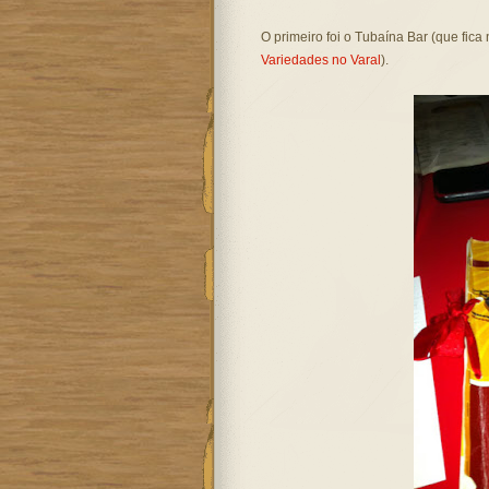
O primeiro foi o Tubaína Bar (que fic
Variedades no Varal
).