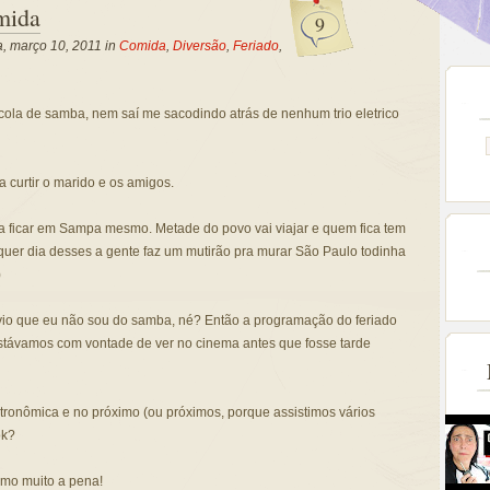
mida
9
a, março 10, 2011 in
Comida
,
Diversão
,
Feriado
,
cola de samba, nem saí me sacodindo atrás de nenhum trio eletrico
a curtir o marido e os amigos.
ra ficar em Sampa mesmo. Metade do povo vai viajar e quem fica tem
lquer dia desses a gente faz um mutirão pra murar São Paulo todinha
)
bvio que eu não sou do samba, né? Então a programação do feriado
e estávamos com vontade de ver no cinema antes que fosse tarde
astronômica e no próximo (ou próximos, porque assistimos vários
ok?
smo muito a pena!