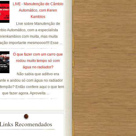
LIVE - Manutenção de Câmbio
Automático, com Keren
Kambios
Live sobre Manutenção de
bio Automático, com a especialista
renkambios com muita, mas muita
ação importante mesmoooo!!!! Esse ...
O que fazer com um carro que
rodou muito tempo só com
água no radiador?
Não sabia que aditivo era
ante e andou só com água no radiador
tempão? Então confere aqui o que tem
que fazer agora. Aproveita ...
Links Recomendados