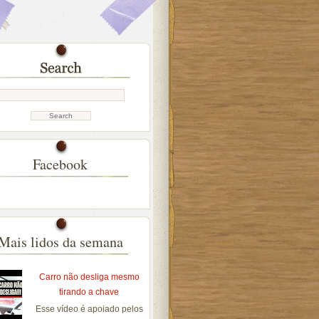
Facebook
Mais lidos da semana
Carro não desliga mesmo
tirando a chave
Esse vídeo é apoiado pelos