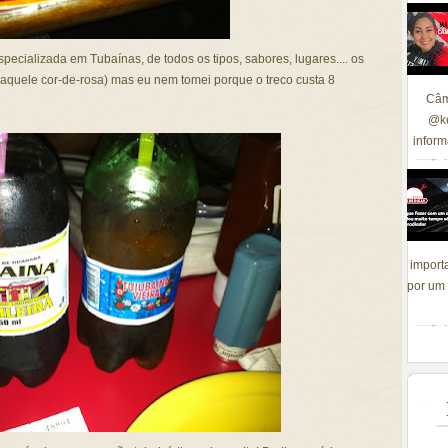
cializada em Tubaínas, de todos os tipos, sabores, lugares.... os
(aquele cor-de-rosa) mas eu nem tomei porque o treco custa 8
Câm
@ke
inform
import
por um 