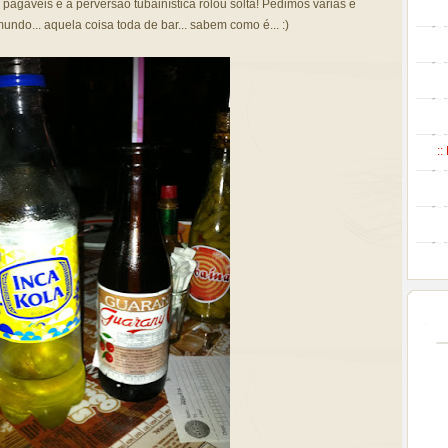
 pagáveis e a perversão tubainística rolou solta! Pedimos várias e
ndo... aquela coisa toda de bar... sabem como é... :)
::