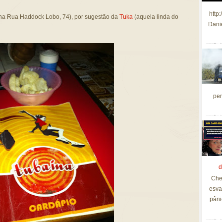
http
a na Rua Haddock Lobo, 74), por sugestão da
Tuka
(aquela linda do
Dani
per
d
Che
esva
pâni