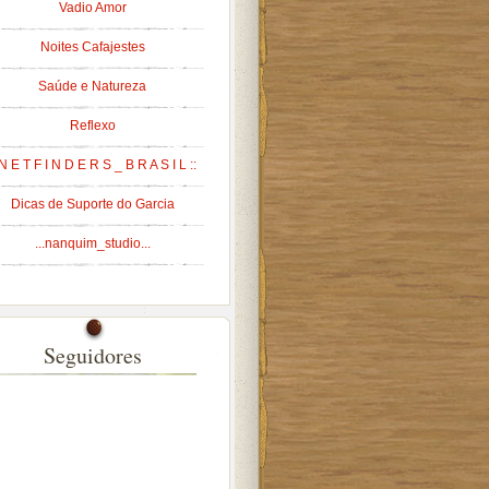
Vadio Amor
Noites Cafajestes
Saúde e Natureza
Reflexo
 N E T F I N D E R S _ B R A S I L ::
Dicas de Suporte do Garcia
...nanquim_studio...
Seguidores