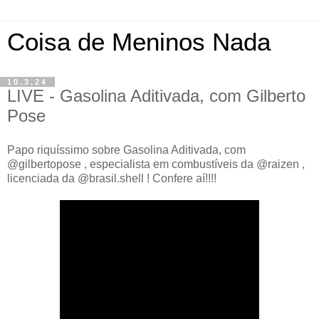
Coisa de Meninos Nada
10.3.24
LIVE - Gasolina Aditivada, com Gilberto
Pose
Papo riquíssimo sobre Gasolina Aditivada, com
@gilbertopose , especialista em combustíveis da @raizen ,
licenciada da @brasil.shell ! Confere aí!!!!