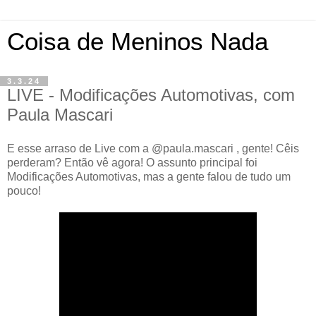
Coisa de Meninos Nada
3.3.24
LIVE - Modificações Automotivas, com
Paula Mascari
E esse arraso de Live com a @paula.mascari , gente! Cêis
perderam? Então vê agora! O assunto principal foi
Modificações Automotivas, mas a gente falou de tudo um
pouco!