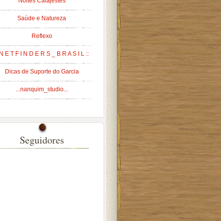
Noites Cafajestes
Saúde e Natureza
Reflexo
 N E T F I N D E R S _ B R A S I L ::
Dicas de Suporte do Garcia
...nanquim_studio...
Seguidores