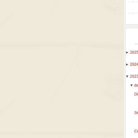
►
202
►
202
▼
202
▼
d
D
S
C