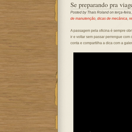
Se preparando pra viag
Posted by
Thais Roland
on terça-feira
de manutenção
,
dicas de mecânica
,
r
A passagem pela oficina é sempre obri
ir e voltar sem passar perrengue com
conta e compartilha a dica com a galer