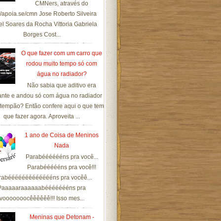
CMNers, através do
://apoia.se/cmn Jose Roberto Silveira
el Soares da Rocha Vittoria Gabriela
Borges Cost...
O que fazer com um carro que
rodou muito tempo só com
água no radiador?
Não sabia que aditivo era
ante e andou só com água no radiador
tempão? Então confere aqui o que tem
que fazer agora. Aproveita ...
1 ano de Coisa de Meninos
Nada
Parabééééééns pra você...
Parabéééééns pra você!!!
rabéééééééééééééns pra vocêê...
Paaaaaraaaaaabéééééééns pra
vooooooocêêêêêê!!! Isso mes...
Meninas que Detonam -