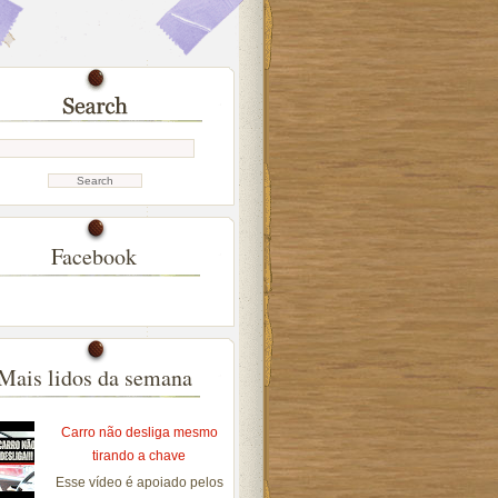
Facebook
Mais lidos da semana
Carro não desliga mesmo
tirando a chave
Esse vídeo é apoiado pelos