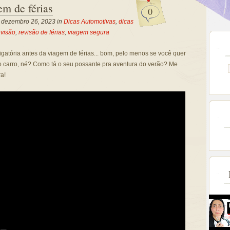
em de férias
0
, dezembro 26, 2023 in
Dicas Automotivas
,
dicas
evisão
,
revisão de férias
,
viagem segura
gatória antes da viagem de férias... bom, pelo menos se você quer
 o carro, né? Como tá o seu possante pra aventura do verão? Me
a!