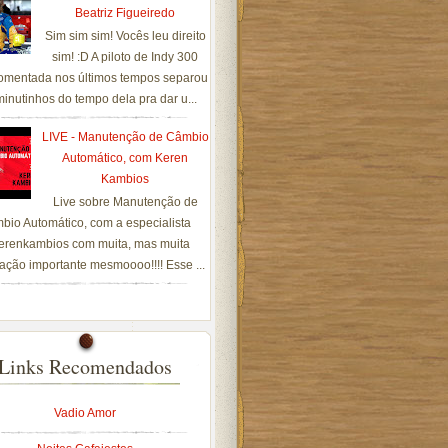
Beatriz Figueiredo
Sim sim sim! Vocês leu direito
sim! :D A piloto de Indy 300
omentada nos últimos tempos separou
inutinhos do tempo dela pra dar u...
LIVE - Manutenção de Câmbio
Automático, com Keren
Kambios
Live sobre Manutenção de
bio Automático, com a especialista
renkambios com muita, mas muita
ação importante mesmoooo!!!! Esse ...
Links Recomendados
Vadio Amor