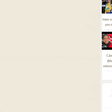
mais c
uns m
Câm
@ke
inform