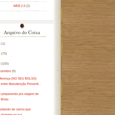
WEB 2.0
(2)
Arquivo do Coisa
5
(1)
4
(75)
3
(105)
ezembro
(9)
iferença (NO SEU BOLSO)
entre Manutenção Preventi...
e preparando pra viagem de
férias
uidando de carros que
dormem na rua