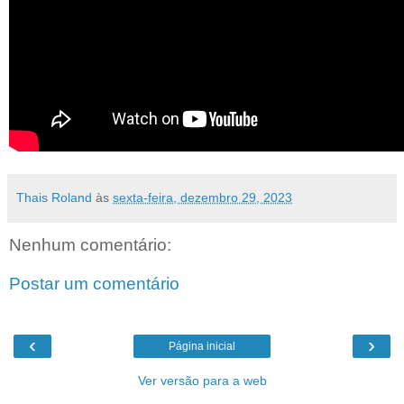
Thais Roland
às
sexta-feira, dezembro 29, 2023
Nenhum comentário:
Postar um comentário
‹
›
Página inicial
Ver versão para a web