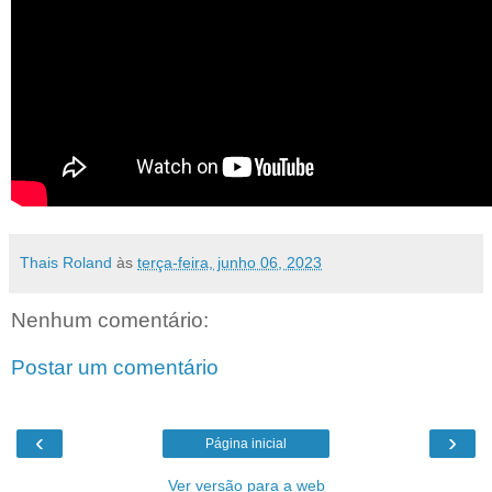
Thais Roland
às
terça-feira, junho 06, 2023
Nenhum comentário:
Postar um comentário
‹
›
Página inicial
Ver versão para a web